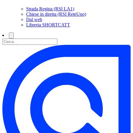
Strada Regina (RSI LA1)
Chiese in diretta (RSI ReteUno)
Dal web
Libreria SHORTCATT