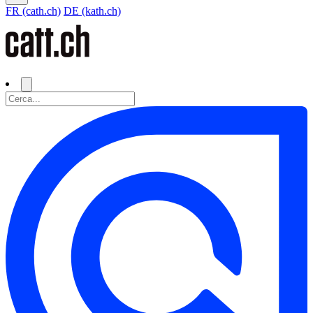
FR (cath.ch)
DE (kath.ch)