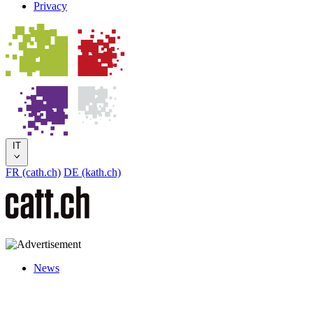
Privacy
IT
FR (cath.ch)
DE (kath.ch)
News