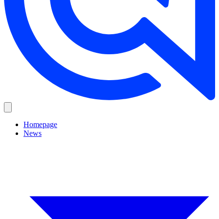
Homepage
News