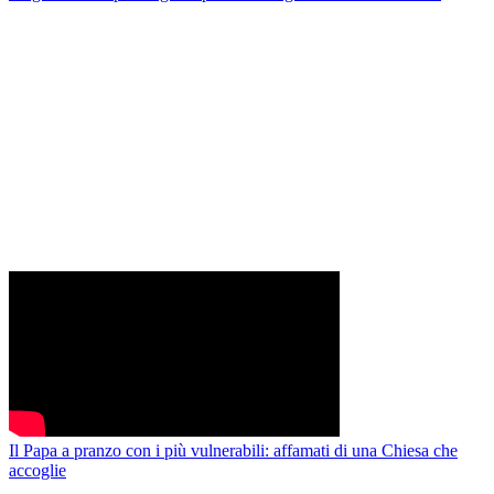
Il Papa a pranzo con i più vulnerabili: affamati di una Chiesa che
accoglie