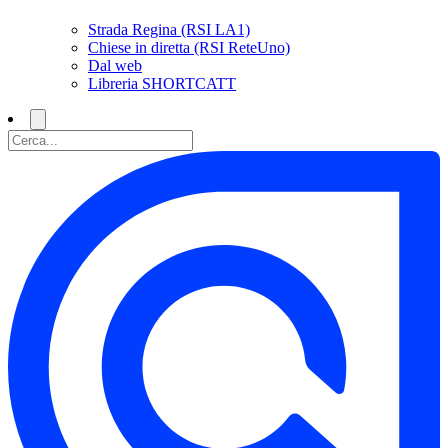
Strada Regina (RSI LA1)
Chiese in diretta (RSI ReteUno)
Dal web
Libreria SHORTCATT