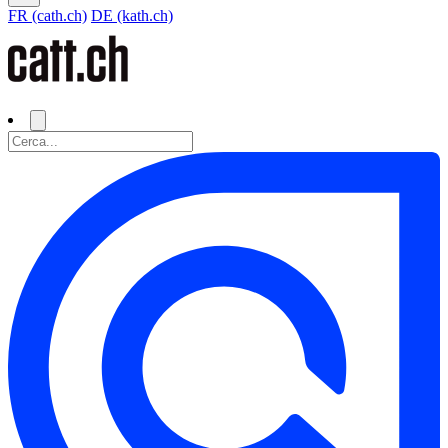
FR (cath.ch)
DE (kath.ch)