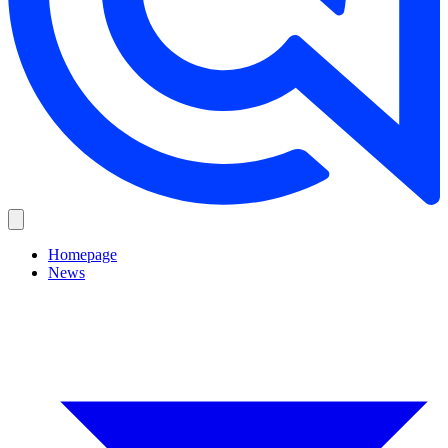
Homepage
News