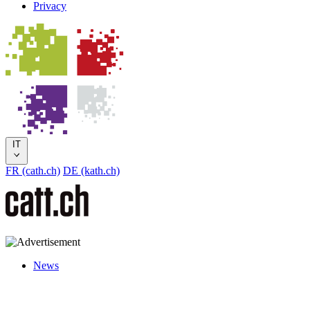
Privacy
IT
FR (cath.ch)
DE (kath.ch)
News