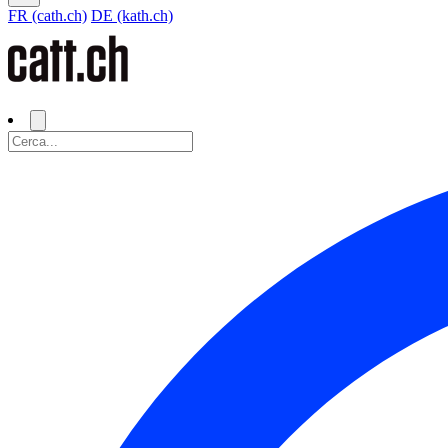
FR (cath.ch)
DE (kath.ch)