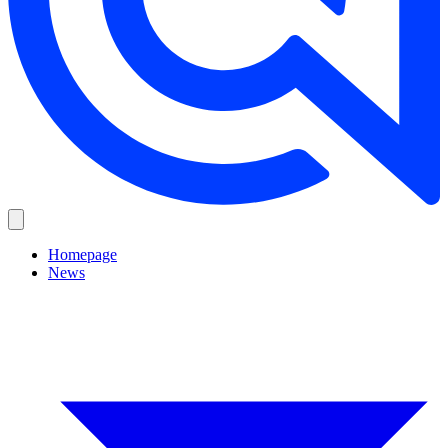
Homepage
News