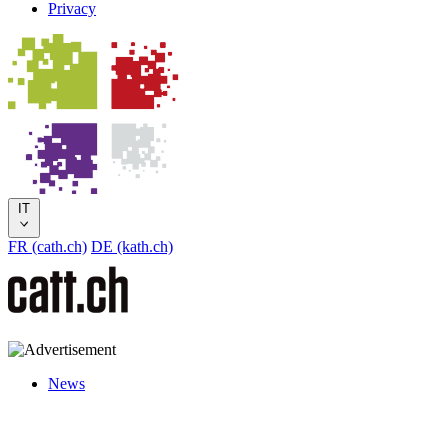
Privacy
IT
FR (cath.ch)
DE (kath.ch)
News