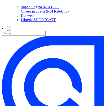
Strada Regina (RSI LA1)
Chiese in diretta (RSI ReteUno)
Dal web
Libreria SHORTCATT