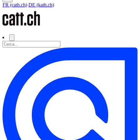
FR (cath.ch)
DE (kath.ch)