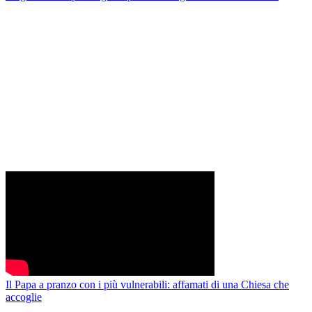
Il Papa a pranzo con i più vulnerabili: affamati di una Chiesa che
accoglie