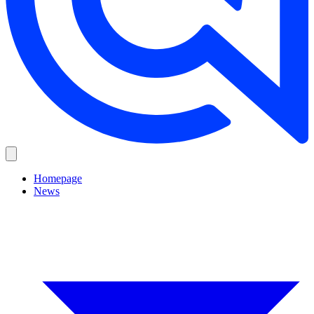
Homepage
News