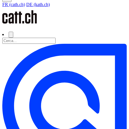
FR (cath.ch)
DE (kath.ch)