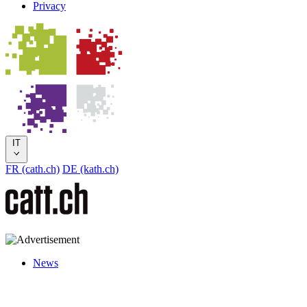
Privacy
IT
FR (cath.ch)
DE (kath.ch)
News