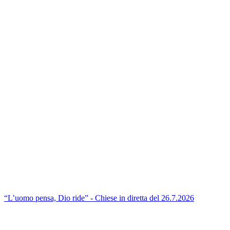
“L’uomo pensa, Dio ride” - Chiese in diretta del 26.7.2026