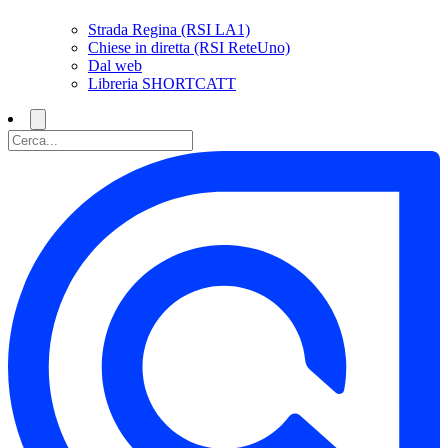
Strada Regina (RSI LA1)
Chiese in diretta (RSI ReteUno)
Dal web
Libreria SHORTCATT