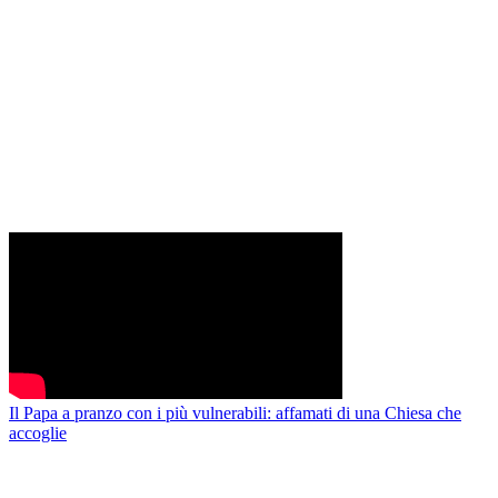
Il Papa a pranzo con i più vulnerabili: affamati di una Chiesa che
accoglie