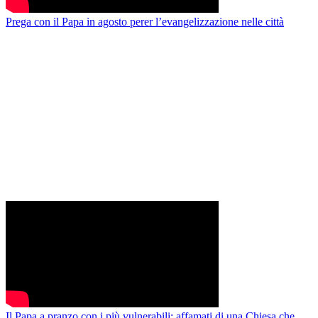
Prega con il Papa in agosto perer l’evangelizzazione nelle città
Il Papa a pranzo con i più vulnerabili: affamati di una Chiesa che