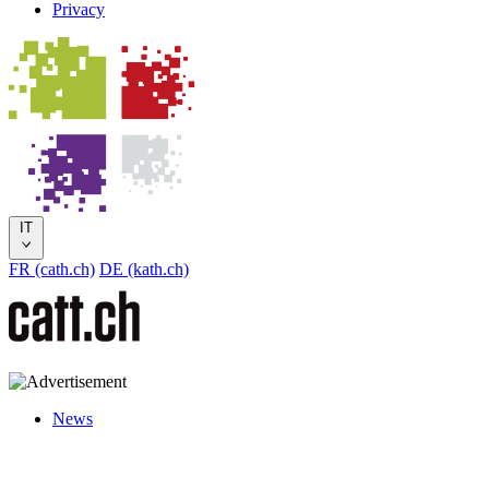
Privacy
IT
FR (cath.ch)
DE (kath.ch)
News