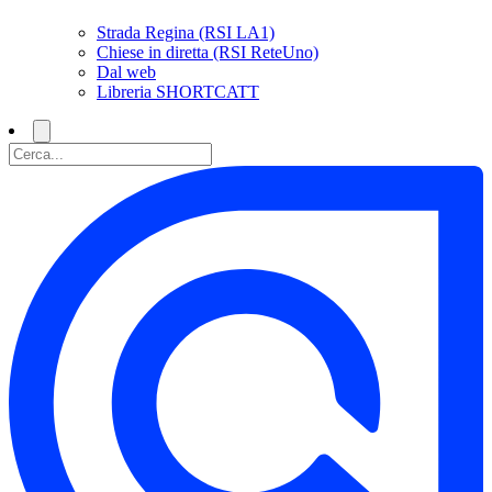
Strada Regina (RSI LA1)
Chiese in diretta (RSI ReteUno)
Dal web
Libreria SHORTCATT