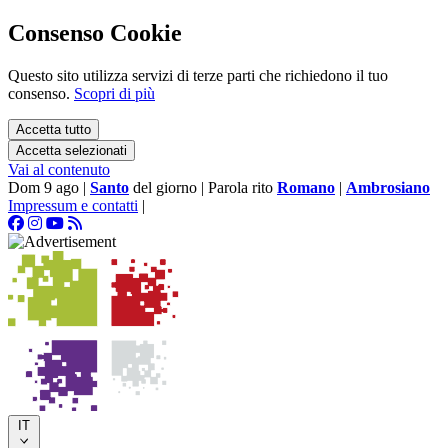
Consenso Cookie
Questo sito utilizza servizi di terze parti che richiedono il tuo
consenso.
Scopri di più
Accetta tutto
Accetta selezionati
Vai al contenuto
Dom 9 ago
|
Santo
del giorno
|
Parola rito
Romano
|
Ambrosiano
Impressum e contatti
|
IT