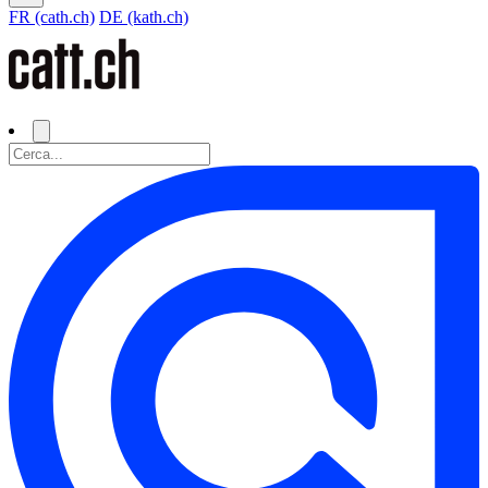
FR (cath.ch)
DE (kath.ch)