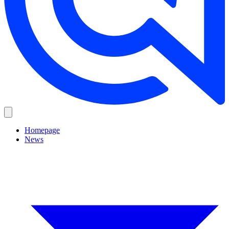
Homepage
News