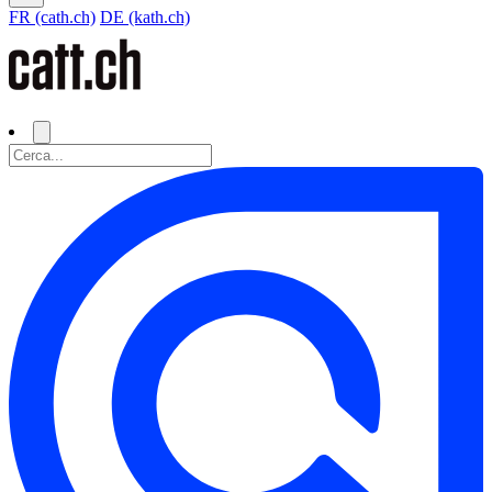
FR (cath.ch)
DE (kath.ch)