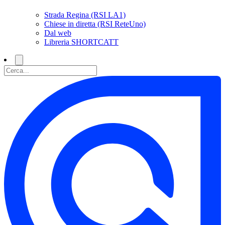
Strada Regina (RSI LA1)
Chiese in diretta (RSI ReteUno)
Dal web
Libreria SHORTCATT