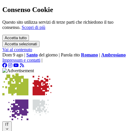
Consenso Cookie
Questo sito utilizza servizi di terze parti che richiedono il tuo
consenso.
Scopri di più
Accetta tutto
Accetta selezionati
Vai al contenuto
Dom 9 ago
|
Santo
del giorno
|
Parola rito
Romano
|
Ambrosiano
Impressum e contatti
|
IT