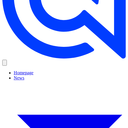
Homepage
News