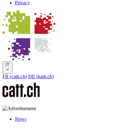
Privacy
IT
FR (cath.ch)
DE (kath.ch)
News