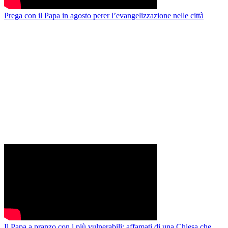
Prega con il Papa in agosto perer l’evangelizzazione nelle città
Il Papa a pranzo con i più vulnerabili: affamati di una Chiesa che