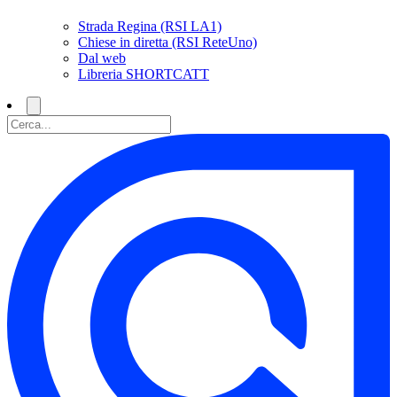
Strada Regina (RSI LA1)
Chiese in diretta (RSI ReteUno)
Dal web
Libreria SHORTCATT