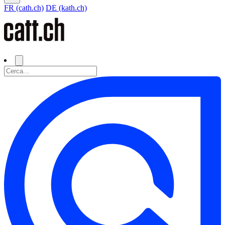
FR (cath.ch)
DE (kath.ch)