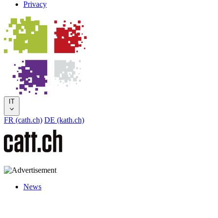
Privacy
IT
FR (cath.ch)
DE (kath.ch)
News