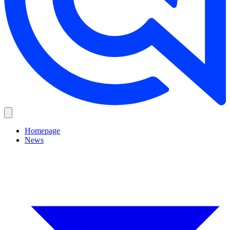
Homepage
News