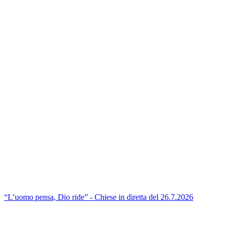
“L’uomo pensa, Dio ride” - Chiese in diretta del 26.7.2026