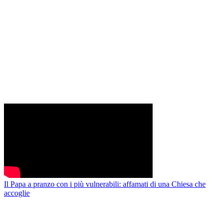
Il Papa a pranzo con i più vulnerabili: affamati di una Chiesa che
accoglie