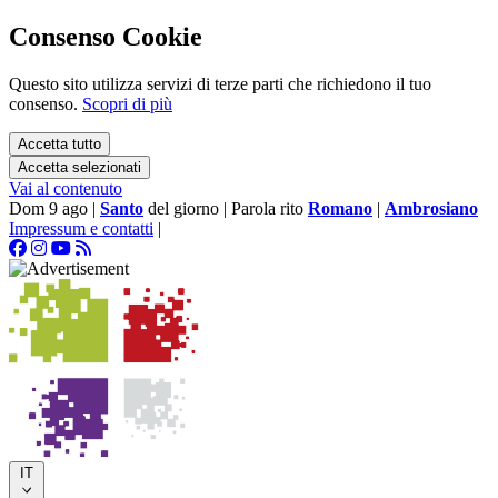
Consenso Cookie
Questo sito utilizza servizi di terze parti che richiedono il tuo
consenso.
Scopri di più
Accetta tutto
Accetta selezionati
Vai al contenuto
Dom 9 ago
|
Santo
del giorno
|
Parola rito
Romano
|
Ambrosiano
Impressum e contatti
|
IT