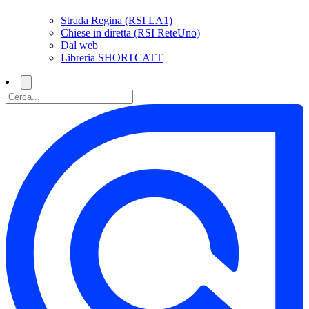
Strada Regina (RSI LA1)
Chiese in diretta (RSI ReteUno)
Dal web
Libreria SHORTCATT