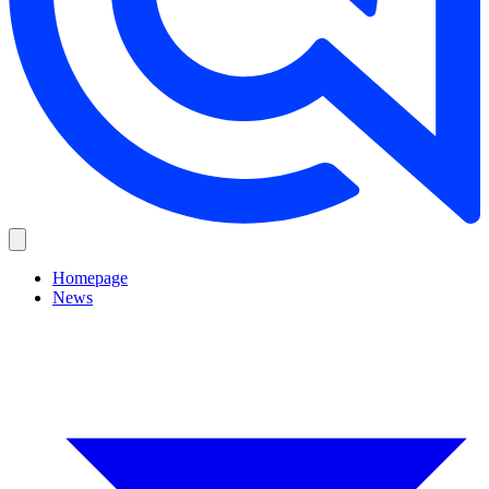
Homepage
News