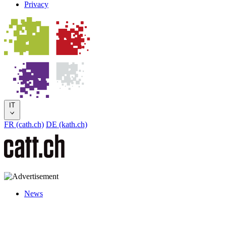
Privacy
IT
FR (cath.ch)
DE (kath.ch)
News