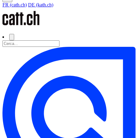
FR (cath.ch)
DE (kath.ch)