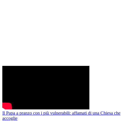
Il Papa a pranzo con i più vulnerabili: affamati di una Chiesa che
accoglie