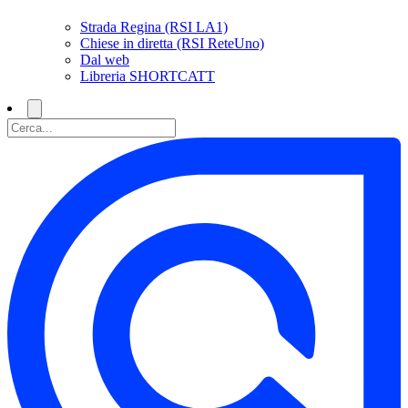
Strada Regina (RSI LA1)
Chiese in diretta (RSI ReteUno)
Dal web
Libreria SHORTCATT