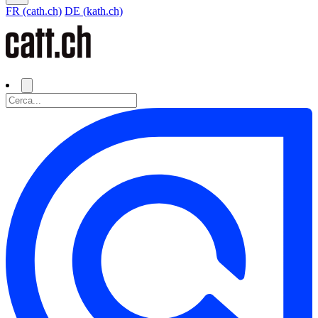
FR (cath.ch)
DE (kath.ch)