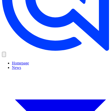
Homepage
News