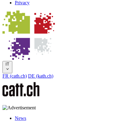
Privacy
IT
FR (cath.ch)
DE (kath.ch)
News