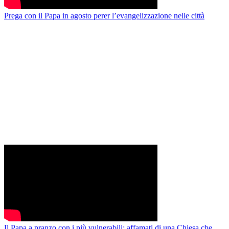
Prega con il Papa in agosto perer l’evangelizzazione nelle città
Il Papa a pranzo con i più vulnerabili: affamati di una Chiesa che