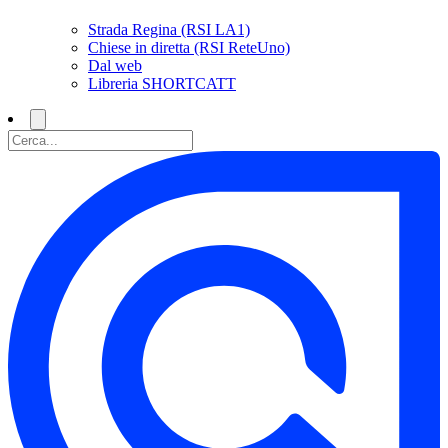
Strada Regina (RSI LA1)
Chiese in diretta (RSI ReteUno)
Dal web
Libreria SHORTCATT