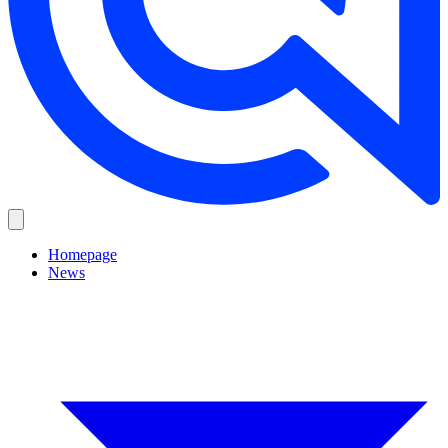
Homepage
News