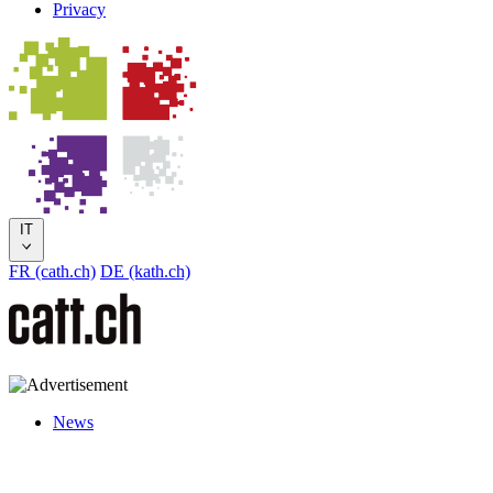
Privacy
IT
FR (cath.ch)
DE (kath.ch)
News