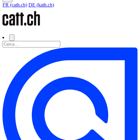
FR (cath.ch)
DE (kath.ch)