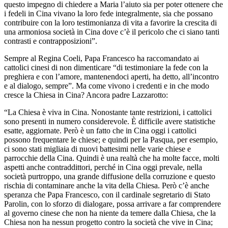
questo impegno di chiedere a Maria l’aiuto sia per poter ottenere che
i fedeli in Cina vivano la loro fede integralmente, sia che possano
contribuire con la loro testimonianza di vita a favorire la crescita di
una armoniosa società in Cina dove c’è il pericolo che ci siano tanti
contrasti e contrapposizioni”.
Sempre al Regina Coeli, Papa Francesco ha raccomandato ai
cattolici cinesi di non dimenticare “di testimoniare la fede con la
preghiera e con l’amore, mantenendoci aperti, ha detto, all’incontro
e al dialogo, sempre”. Ma come vivono i credenti e in che modo
cresce la Chiesa in Cina? Ancora padre Lazzarotto:
“La Chiesa è viva in Cina. Nonostante tante restrizioni, i cattolici
sono presenti in numero considerevole. È difficile avere statistiche
esatte, aggiornate. Però è un fatto che in Cina oggi i cattolici
possono frequentare le chiese; e quindi per la Pasqua, per esempio,
ci sono stati migliaia di nuovi battesimi nelle varie chiese e
parrocchie della Cina. Quindi è una realtà che ha molte facce, molti
aspetti anche contraddittori, perché in Cina oggi prevale, nella
società purtroppo, una grande diffusione della corruzione e questo
rischia di contaminare anche la vita della Chiesa. Però c’è anche
speranza che Papa Francesco, con il cardinale segretario di Stato
Parolin, con lo sforzo di dialogare, possa arrivare a far comprendere
al governo cinese che non ha niente da temere dalla Chiesa, che la
Chiesa non ha nessun progetto contro la società che vive in Cina;