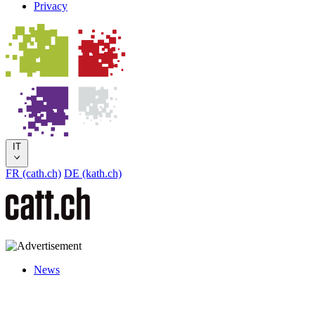
Privacy
IT
FR (cath.ch)
DE (kath.ch)
News