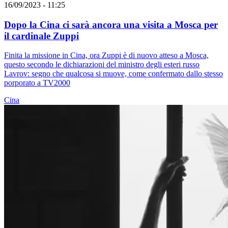
16/09/2023 - 11:25
Dopo la Cina ci sarà ancora una visita a Mosca per
il cardinale Zuppi
Finita la missione in Cina, ora Zuppi è di nuovo atteso a Mosca,
questo secondo le dichiarazioni del ministro degli esteri russo
Lavrov: segno che qualcosa si muove, come confermato dallo stesso
porporato a TV2000
Cina