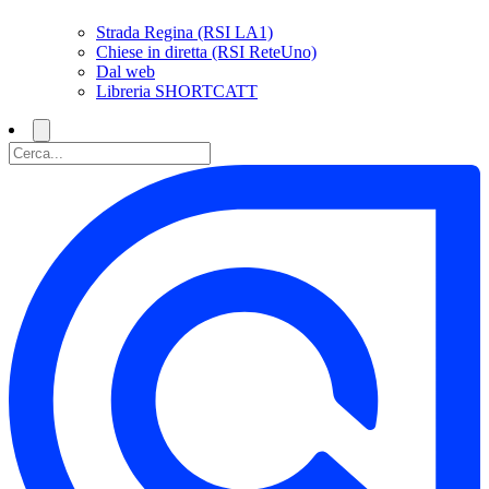
Strada Regina (RSI LA1)
Chiese in diretta (RSI ReteUno)
Dal web
Libreria SHORTCATT