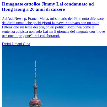
Il magnate cattolico Jimmy Lai condannato ad
Hong Kong a 20 anni di carcere
Ad AsiaNews p. Franco Mella, missionario del Pime noto difensore
dei diritti umani che pochi giorni fa aveva rinnovato con un sit-in
l'attenzione sul tema dei prigionieri politici, sottolinea come la
sentenza colpisca non solo Lai ma il giornale del magnate con “nove
persone in prigione” tra i collaboratori.
Diritti Umani
Cina