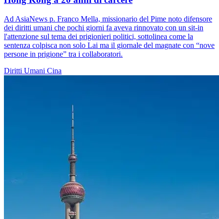
Ad AsiaNews p. Franco Mella, missionario del Pime noto difensore
dei diritti umani che pochi giorni fa aveva rinnovato con un sit-in
l'attenzione sul tema dei prigionieri politici, sottolinea come la
sentenza colpisca non solo Lai ma il giornale del magnate con “nove
persone in prigione” tra i collaboratori.
Diritti Umani
Cina