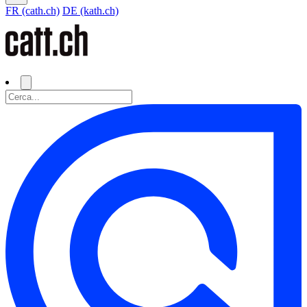
FR (cath.ch)
DE (kath.ch)