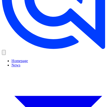
Homepage
News