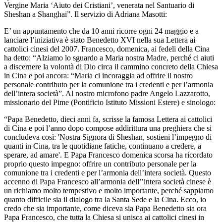
Vergine Maria ‘Aiuto dei Cristiani’, venerata nel Santuario di
Sheshan a Shanghai”. Il servizio di Adriana Masotti:
E’ un appuntamento che da 10 anni ricorre ogni 24 maggio e a
lanciare l’iniziativa è stato Benedetto XVI nella sua Lettera ai
cattolici cinesi del 2007. Francesco, domenica, ai fedeli della Cina
ha detto: “Alziamo lo sguardo a Maria nostra Madre, perché ci aiuti
a discernere la volontà di Dio circa il cammino concreto della Chiesa
in Cina e poi ancora: “Maria ci incoraggia ad offrire il nostro
personale contributo per la comunione tra i credenti e per l’armonia
dell’intera società”. Al nostro microfono padre Angelo Lazzarotto,
missionario del Pime (Pontificio Istituto Missioni Estere) e sinologo:
“Papa Benedetto, dieci anni fa, scrisse la famosa Lettera ai cattolici
di Cina e poi l’anno dopo compose addirittura una preghiera che si
concludeva così: 'Nostra Signora di Sheshan, sostieni l’impegno di
quanti in Cina, tra le quotidiane fatiche, continuano a credere, a
sperare, ad amare'. E Papa Francesco domenica scorsa ha ricordato
proprio questo impegno: offrire un contributo personale per la
comunione tra i credenti e per l’armonia dell’intera società. Questo
accenno di Papa Francesco all’armonia dell’’intera società cinese è
un richiamo molto tempestivo e molto importante, perché sappiamo
quanto difficile sia il dialogo tra la Santa Sede e la Cina. Ecco, io
credo che sia importante, come diceva sia Papa Benedetto sia ora
Papa Francesco, che tutta la Chiesa si unisca ai cattolici cinesi in