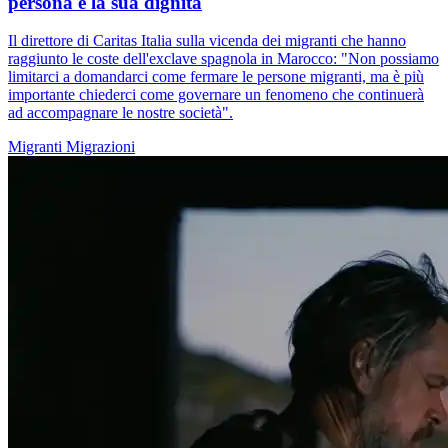
persona e la sua dignità
Il direttore di Caritas Italia sulla vicenda dei migranti che hanno
raggiunto le coste dell'exclave spagnola in Marocco: "Non possiamo
limitarci a domandarci come fermare le persone migranti, ma è più
importante chiederci come governare un fenomeno che continuerà
ad accompagnare le nostre società".
Migranti
Migrazioni