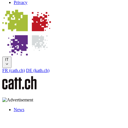
Privacy
IT
FR (cath.ch)
DE (kath.ch)
News