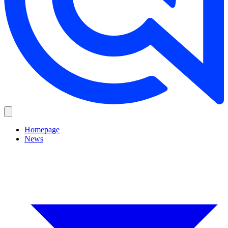
Homepage
News