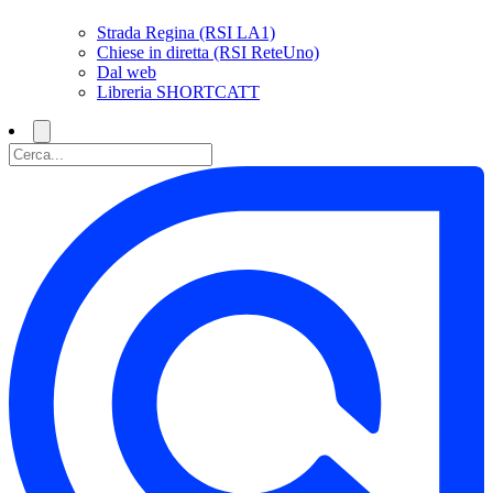
Strada Regina (RSI LA1)
Chiese in diretta (RSI ReteUno)
Dal web
Libreria SHORTCATT