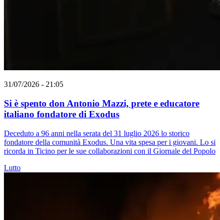
31/07/2026 - 21:05
Si è spento don Antonio Mazzi, prete e educatore
italiano fondatore di Exodus
Deceduto a 96 anni nella serata del 31 luglio 2026 lo storico
fondatore della comunità Exodus. Una vita spesa per i giovani. Lo si
ricorda in Ticino per le sue collaborazioni con il Giornale del Popolo
Lutto