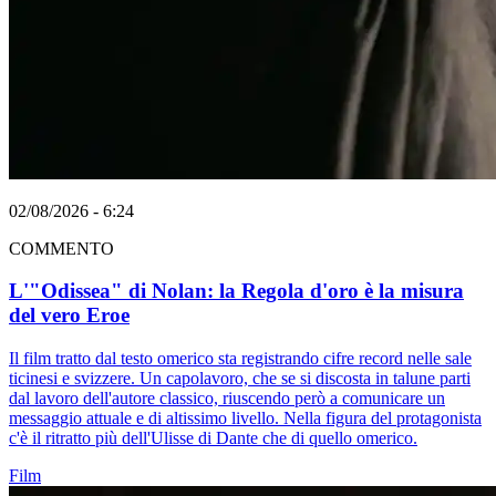
02/08/2026 - 6:24
COMMENTO
L'"Odissea" di Nolan: la Regola d'oro è la misura
del vero Eroe
Il film tratto dal testo omerico sta registrando cifre record nelle sale
ticinesi e svizzere. Un capolavoro, che se si discosta in talune parti
dal lavoro dell'autore classico, riuscendo però a comunicare un
messaggio attuale e di altissimo livello. Nella figura del protagonista
c'è il ritratto più dell'Ulisse di Dante che di quello omerico.
Film