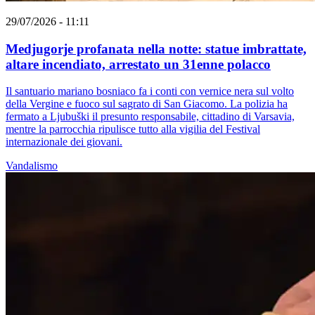
29/07/2026 - 11:11
Medjugorje profanata nella notte: statue imbrattate,
altare incendiato, arrestato un 31enne polacco
Il santuario mariano bosniaco fa i conti con vernice nera sul volto
della Vergine e fuoco sul sagrato di San Giacomo. La polizia ha
fermato a Ljubuški il presunto responsabile, cittadino di Varsavia,
mentre la parrocchia ripulisce tutto alla vigilia del Festival
internazionale dei giovani.
Vandalismo