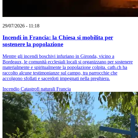
29/07/2026 - 11:18
Incendi in Francia: la Chiesa si mobilita per
sostenere la popolazione
Mentre gli incendi boschivi infuriano in Gironda, vicino a
Bordeaux, le comunità ecclesiali locali si organizzano per sostenere
materialmente e spiritualmente la popolazione colpita. cath.ch ha
raccolto alcune testimonianze sul campo, tra parrocchie che
accolgono sfollati e sacerdoti impegnati nella preghiera.
Incendio
Catastrofi naturali
Francia