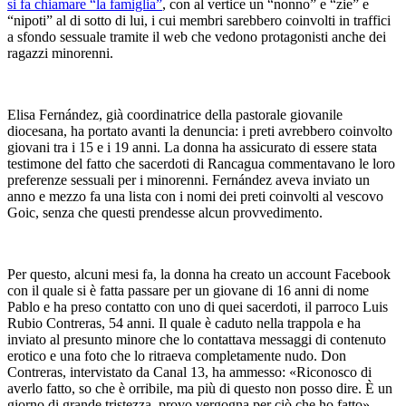
si fa chiamare “la famigliaˮ
, con al vertice un “nonnoˮ e “zieˮ e
“nipotiˮ al di sotto di lui, i cui membri sarebbero coinvolti in traffici
a sfondo sessuale tramite il web che vedono protagonisti anche dei
ragazzi minorenni.
Elisa Fernández, già coordinatrice della pastorale giovanile
diocesana, ha portato avanti la denuncia: i preti avrebbero coinvolto
giovani tra i 15 e i 19 anni. La donna ha assicurato di essere stata
testimone del fatto che sacerdoti di Rancagua commentavano le loro
preferenze sessuali per i minorenni. Fernández aveva inviato un
anno e mezzo fa una lista con i nomi dei preti coinvolti al vescovo
Goic, senza che questi prendesse alcun provvedimento.
Per questo, alcuni mesi fa, la donna ha creato un account Facebook
con il quale si è fatta passare per un giovane di 16 anni di nome
Pablo e ha preso contatto con uno di quei sacerdoti, il parroco Luis
Rubio Contreras, 54 anni. Il quale è caduto nella trappola e ha
inviato al presunto minore che lo contattava messaggi di contenuto
erotico e una foto che lo ritraeva completamente nudo. Don
Contreras, intervistato da Canal 13, ha ammesso: «Riconosco di
averlo fatto, so che è orribile, ma più di questo non posso dire. È un
giorno di grande tristezza, provo vergogna per ciò che ho fatto».