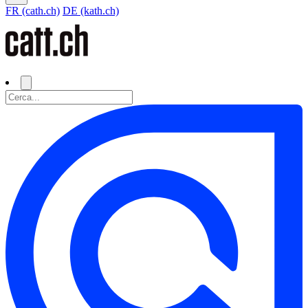
FR (cath.ch)
DE (kath.ch)