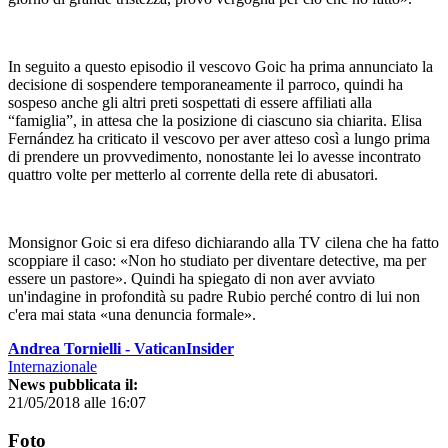
In seguito a questo episodio il vescovo Goic ha prima annunciato la
decisione di sospendere temporaneamente il parroco, quindi ha
sospeso anche gli altri preti sospettati di essere affiliati alla
“famigliaˮ, in attesa che la posizione di ciascuno sia chiarita. Elisa
Fernández ha criticato il vescovo per aver atteso così a lungo prima
di prendere un provvedimento, nonostante lei lo avesse incontrato
quattro volte per metterlo al corrente della rete di abusatori.
Monsignor Goic si era difeso dichiarando alla TV cilena che ha fatto
scoppiare il caso: «Non ho studiato per diventare detective, ma per
essere un pastore». Quindi ha spiegato di non aver avviato
un'indagine in profondità su padre Rubio perché contro di lui non
c'era mai stata «una denuncia formale».
Andrea Tornielli - VaticanInsider
Internazionale
News pubblicata il:
21/05/2018 alle 16:07
Foto