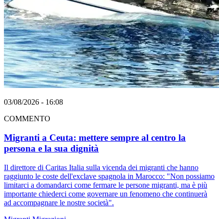
03/08/2026 - 16:08
COMMENTO
Migranti a Ceuta: mettere sempre al centro la
persona e la sua dignità
Il direttore di Caritas Italia sulla vicenda dei migranti che hanno
raggiunto le coste dell'exclave spagnola in Marocco: "Non possiamo
limitarci a domandarci come fermare le persone migranti, ma è più
importante chiederci come governare un fenomeno che continuerà
ad accompagnare le nostre società".