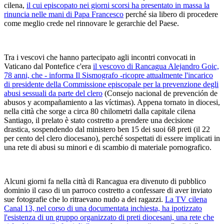
cilena,
il cui episcopato nei giorni scorsi ha presentato in massa la
rinuncia nelle mani di Papa Francesco
perché sia libero di procedere
come meglio crede nel rinnovare le gerarchie del Paese.
Tra i vescovi che hanno partecipato agli incontri convocati in
Vaticano dal Pontefice c'era
il vescovo di Rancagua Alejandro Goic,
78 anni, che - informa Il Sismografo -ricopre attualmente l'incarico
di presidente della Commissione episcopale per la prevenzione degli
abusi sessuali da parte del clero
(Consejo nacional de prevención de
abusos y acompañamiento a las víctimas). Appena tornato in diocesi,
nella città che sorge a circa 80 chilometri dalla capitale cilena
Santiago, il prelato è stato costretto a prendere una decisione
drastica, sospendendo dal ministero ben 15 dei suoi 68 preti (il 22
per cento del clero diocesano), perché sospettati di essere implicati in
una rete di abusi su minori e di scambio di materiale pornografico.
Alcuni giorni fa nella città di Rancagua era divenuto di pubblico
dominio il caso di un parroco costretto a confessare di aver inviato
sue fotografie che lo ritraevano nudo a dei ragazzi.
La TV cilena
Canal 13, nel corso di una documentata inchiesta, ha ipotizzato
l'esistenza di un gruppo organizzato di preti diocesani, una rete che