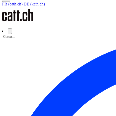
FR (cath.ch)
DE (kath.ch)