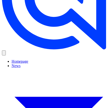
Homepage
News