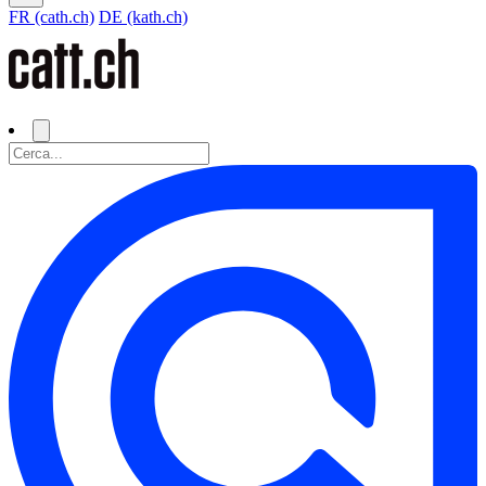
FR (cath.ch)
DE (kath.ch)