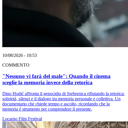
10/08/2026 - 10:53
COMMENTO
"Nessuno vi farà del male": Quando il cinema
sceglie la memoria invece della retorica
Dino Hodić affronta il genocidio di Srebrenica rifiutando la retorica:
sobrietà, silenzi e il dialogo tra memoria personale e collettiva. Un
documentario che chiede tempo e ascolto, ricordando che la
memoria è strumento per comprendere il presente.
Locarno
Film
Festival