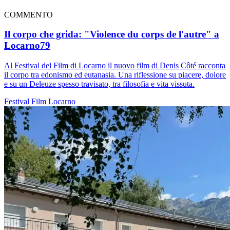
COMMENTO
Il corpo che grida: "Violence du corps de l'autre" a
Locarno79
Al Festival del Film di Locarno il nuovo film di Denis Côté racconta
il corpo tra edonismo ed eutanasia. Una riflessione su piacere, dolore
e su un Deleuze spesso travisato, tra filosofia e vita vissuta.
Festival
Film
Locarno