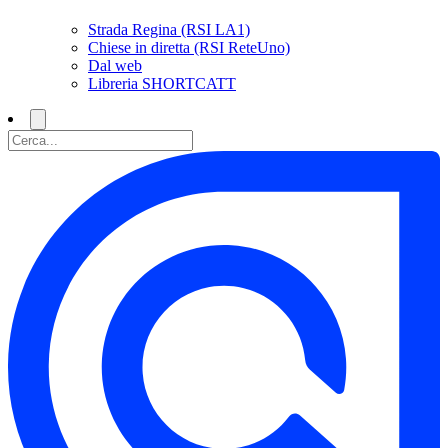
Strada Regina (RSI LA1)
Chiese in diretta (RSI ReteUno)
Dal web
Libreria SHORTCATT