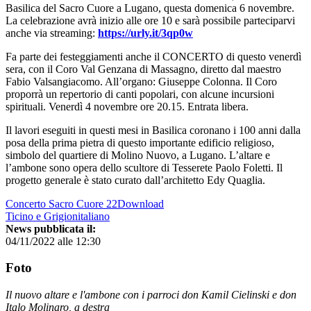
Basilica del Sacro Cuore a Lugano, questa domenica 6 novembre.
La celebrazione avrà inizio alle ore 10 e sarà possibile parteciparvi
anche via streaming:
https://urly.it/3qp0w
Fa parte dei festeggiamenti anche il CONCERTO di questo venerdì
sera, con il Coro Val Genzana di Massagno, diretto dal maestro
Fabio Valsangiacomo. All’organo: Giuseppe Colonna. Il Coro
proporrà un repertorio di canti popolari, con alcune incursioni
spirituali. Venerdì 4 novembre ore 20.15. Entrata libera.
Il lavori eseguiti in questi mesi in Basilica coronano i 100 anni dalla
posa della prima pietra di questo importante edificio religioso,
simbolo del quartiere di Molino Nuovo, a Lugano. L’altare e
l’ambone sono opera dello scultore di Tesserete Paolo Foletti. Il
progetto generale è stato curato dall’architetto Edy Quaglia.
Concerto Sacro Cuore 22Download
Ticino e Grigionitaliano
News pubblicata il:
04/11/2022 alle 12:30
Foto
Il nuovo altare e l'ambone con i parroci don Kamil Cielinski e don
Italo Molinaro, a destra