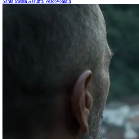
Santa Messa
Assunta
Vescovoalain