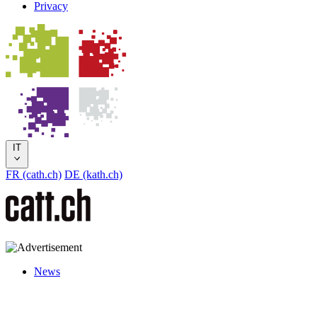
Privacy
IT
FR (cath.ch)
DE (kath.ch)
News