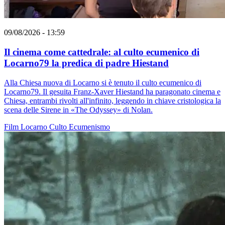
09/08/2026 - 13:59
Il cinema come cattedrale: al culto ecumenico di
Locarno79 la predica di padre Hiestand
Alla Chiesa nuova di Locarno si è tenuto il culto ecumenico di
Locarno79. Il gesuita Franz-Xaver Hiestand ha paragonato cinema e
Chiesa, entrambi rivolti all'infinito, leggendo in chiave cristologica la
scena delle Sirene in «The Odyssey» di Nolan.
Film
Locarno
Culto
Ecumenismo