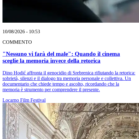
10/08/2026 - 10:53
COMMENTO
"Nessuno vi farà del male": Quando il cinema
sceglie la memoria invece della retorica
Dino Hodić affronta il genocidio di Srebrenica rifiutando la retorica:
sobrietà, silenzi e il dialogo tra memoria personale e collettiva. Un
documentario che chiede tempo e ascolto, ricordando che la
memoria è strumento per comprendere il presente.
Locarno
Film
Festival