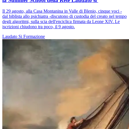
la Summer School della Rete Laudato si'
Il 29 agosto, alla Casa Montanina in Valle di Blenio, cinque voci -
dal biblista allo psichiatra -discutono di custodia del creato nel tempo
degli algoritmi, sulla scia dell'enciclica firmata da Leone XIV. Le
iscrizioni chiudono tra poco, il 9 agosto.
Laudato Si
Formazione