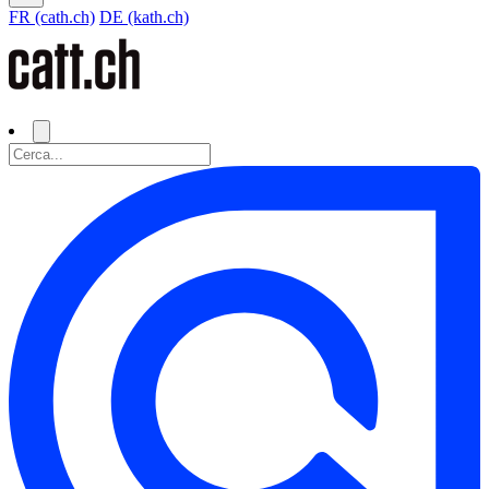
FR (cath.ch)
DE (kath.ch)