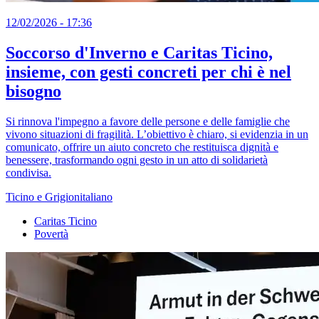
12/02/2026 - 17:36
Soccorso d'Inverno e Caritas Ticino,
insieme, con gesti concreti per chi è nel
bisogno
Si rinnova l'impegno a favore delle persone e delle famiglie che
vivono situazioni di fragilità. L’obiettivo è chiaro, si evidenzia in un
comunicato, offrire un aiuto concreto che restituisca dignità e
benessere, trasformando ogni gesto in un atto di solidarietà
condivisa.
Ticino e Grigionitaliano
Caritas Ticino
Povertà