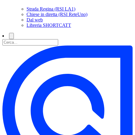
Strada Regina (RSI LA1)
Chiese in diretta (RSI ReteUno)
Dal web
Libreria SHORTCATT