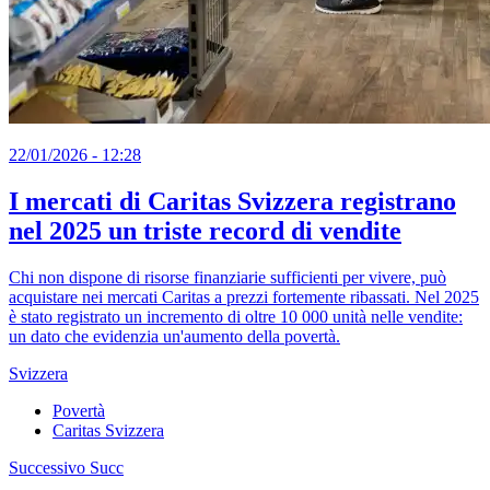
22/01/2026 - 12:28
I mercati di Caritas Svizzera registrano
nel 2025 un triste record di vendite
Chi non dispone di risorse finanziarie sufficienti per vivere, può
acquistare nei mercati Caritas a prezzi fortemente ribassati. Nel 2025
è stato registrato un incremento di oltre 10 000 unità nelle vendite:
un dato che evidenzia un'aumento della povertà.
Svizzera
Povertà
Caritas Svizzera
Successivo
Succ