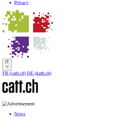
Privacy
IT
FR (cath.ch)
DE (kath.ch)
News