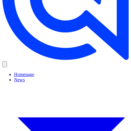
Homepage
News