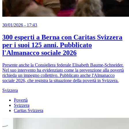
30/01/2026 - 17:43
300 esperti a Berna con Caritas Svizzera
per i suoi 125 anni. Pubblicato
l'Almanacco sociale 2026
Presente anche la Consigliera federale Elisabeth Baume-Schneider.
Nel suo intervento ha evidenziato come la prevenzione alla povertà
richieda un impegno collettivo. Pubblicato anche l'Almanacco
sociale 2026, che registra la situazione della povertà in Svizzera.
Svizzera
Povertà
Svizzera
Caritas Svizzera