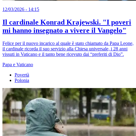
12/03/2026 - 14:15
Il cardinale Konrad Krajewski. "I poveri
mi hanno insegnato a vivere il Vangelo"
Felice per il nuovo incarico al quale è stato chiamato da Papa Leone,
il cardinale ricorda il suo servizio alla Chiesa universale, i 28 anni
vissuti in Vaticano e il tanto bene ricevuto dai “preferiti di Dio”.
Papa e Vaticano
Povertà
Polonia