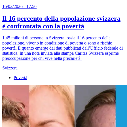
16/02/2026 - 17:56
Il 16 percento della popolazione svizzera
è confrontata con la povertà
1,45 milioni di persone in Svizzera, ossia il 16 percento della
popolazione, vivono in condizione di povertà o sono a rischio
povertà. È quanto emerge dai dati pubblicati dall’Ufficio federale di
statistica. In una nota inviata alla stampa Caritas Svizzera esprime
preoccupazione per chi vive nella precarietà.
Svizzera
Povertà