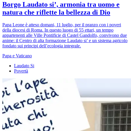
Borgo Laudato si’, armonia tra uomo e
natura che riflette la bellezza di Dio
Papa Leone è atteso domani, 11 luglio, per il pranzo con i poveri
della diocesi di Roma. In questo luogo di 55 ettari, un tempo
appartenenti alle Ville Pontificie di Castel Gandolfo, convivono due
anime: il Centro di alta formazione Laudato si’ e un sistema agricolo
fondato sui principi dell’ecologia integrale.
Papa e Vaticano
Laudato Si
Povertà