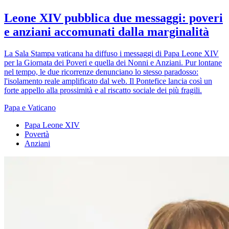
Leone XIV pubblica due messaggi: poveri
e anziani accomunati dalla marginalità
La Sala Stampa vaticana ha diffuso i messaggi di Papa Leone XIV
per la Giornata dei Poveri e quella dei Nonni e Anziani. Pur lontane
nel tempo, le due ricorrenze denunciano lo stesso paradosso:
l'isolamento reale amplificato dal web. Il Pontefice lancia così un
forte appello alla prossimità e al riscatto sociale dei più fragili.
Papa e Vaticano
Papa Leone XIV
Povertà
Anziani