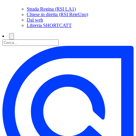
Strada Regina (RSI LA1)
Chiese in diretta (RSI ReteUno)
Dal web
Libreria SHORTCATT