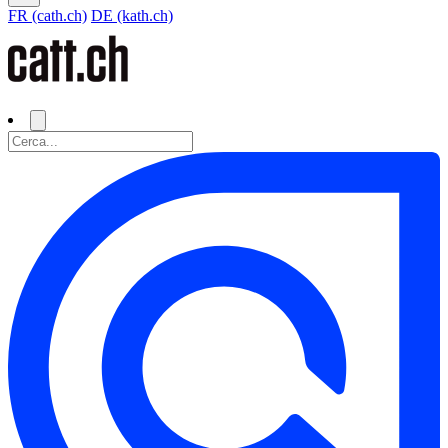
FR (cath.ch)
DE (kath.ch)