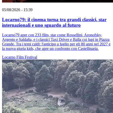
05/08/2026 - 15:39
Locarno79: il cinema torna tra grandi classici, star
internazionali e uno sguardo al futuro
Locarno79 apre con 233 film, star come Rossellini, Aronofsky,
Argento e Saldaña, e i classici Taxi Driver e Balla coi lupi in Piazza
Grande. Tra i temi caldi: l'anticipo a luglio per gli 80 anni nel 2027 e
la nuova giuria kids, che apre un confronto con Castellinaria.
Locarno
Film
Festival