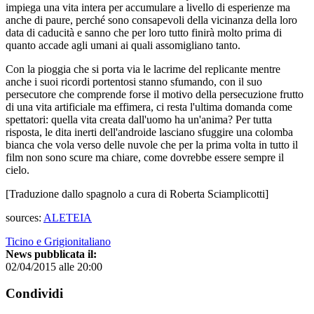
impiega una vita intera per accumulare a livello di esperienze ma
anche di paure, perché sono consapevoli della vicinanza della loro
data di caducità e sanno che per loro tutto finirà molto prima di
quanto accade agli umani ai quali assomigliano tanto.
Con la pioggia che si porta via le lacrime del replicante mentre
anche i suoi ricordi portentosi stanno sfumando, con il suo
persecutore che comprende forse il motivo della persecuzione frutto
di una vita artificiale ma effimera, ci resta l'ultima domanda come
spettatori: quella vita creata dall'uomo ha un'anima? Per tutta
risposta, le dita inerti dell'androide lasciano sfuggire una colomba
bianca che vola verso delle nuvole che per la prima volta in tutto il
film non sono scure ma chiare, come dovrebbe essere sempre il
cielo.
[Traduzione dallo spagnolo a cura di Roberta Sciamplicotti]
sources:
ALETEIA
Ticino e Grigionitaliano
News pubblicata il:
02/04/2015 alle 20:00
Condividi