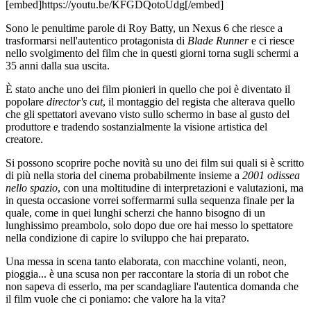
[embed]https://youtu.be/KFGDQotoUdg[/embed]
Sono le penultime parole di Roy Batty, un Nexus 6 che riesce a
trasformarsi nell'autentico protagonista di
Blade Runner
e ci riesce
nello svolgimento del film che in questi giorni torna sugli schermi a
35 anni dalla sua uscita.
È stato anche uno dei film pionieri in quello che poi è diventato il
popolare
director's cut
, il montaggio del regista che alterava quello
che gli spettatori avevano visto sullo schermo in base al gusto del
produttore e tradendo sostanzialmente la visione artistica del
creatore.
Si possono scoprire poche novità su uno dei film sui quali si è scritto
di più nella storia del cinema probabilmente insieme a
2001 odissea
nello spazio
, con una moltitudine di interpretazioni e valutazioni, ma
in questa occasione vorrei soffermarmi sulla sequenza finale per la
quale, come in quei lunghi scherzi che hanno bisogno di un
lunghissimo preambolo, solo dopo due ore hai messo lo spettatore
nella condizione di capire lo sviluppo che hai preparato.
Una messa in scena tanto elaborata, con macchine volanti, neon,
pioggia... è una scusa non per raccontare la storia di un robot che
non sapeva di esserlo, ma per scandagliare l'autentica domanda che
il film vuole che ci poniamo: che valore ha la vita?