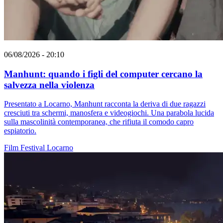
06/08/2026 - 20:10
Manhunt: quando i figli del computer cercano la
salvezza nella violenza
Presentato a Locarno, Manhunt racconta la deriva di due ragazzi
cresciuti tra schermi, manosfera e videogiochi. Una parabola lucida
sulla mascolinità contemporanea, che rifiuta il comodo capro
espiatorio.
Film
Festival
Locarno