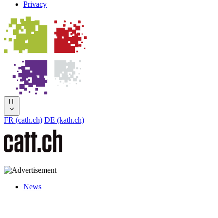
Privacy
IT
FR (cath.ch)
DE (kath.ch)
News