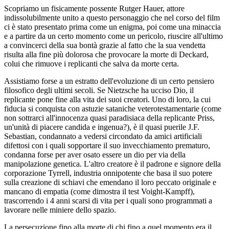
Scopriamo un fisicamente possente Rutger Hauer, attore
indissolubilmente unito a questo personaggio che nel corso del film
ci è stato presentato prima come un enigma, poi come una minaccia
e a partire da un certo momento come un pericolo, riuscire all'ultimo
a convincerci della sua bontà grazie al fatto che la sua vendetta
risulta alla fine più dolorosa che provocare la morte di Deckard,
colui che rimuove i replicanti che salva da morte certa.
Assistiamo forse a un estratto dell'evoluzione di un certo pensiero
filosofico degli ultimi secoli. Se Nietzsche ha ucciso Dio, il
replicante pone fine alla vita dei suoi creatori. Uno di loro, la cui
fiducia si conquista con astuzie sataniche veterotestamentarie (come
non sottrarci all'innocenza quasi paradisiaca della replicante Priss,
un'unità di piacere candida e ingenua?), è il quasi puerile J.F.
Sebastian, condannato a vedersi circondato da amici artificiali
difettosi con i quali sopportare il suo invecchiamento prematuro,
condanna forse per aver osato essere un dio per via della
manipolazione genetica. L'altro creatore è il padrone e signore della
corporazione Tyrrell, industria onnipotente che basa il suo potere
sulla creazione di schiavi che emendano il loro peccato originale e
mancano di empatia (come dimostra il test Voight-Kampff),
trascorrendo i 4 anni scarsi di vita per i quali sono programmati a
lavorare nelle miniere dello spazio.
La persecuzione fino alla morte di chi fino a quel momento era il