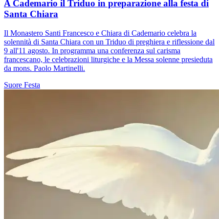
A Cademario il Triduo in preparazione alla festa di
Santa Chiara
Il Monastero Santi Francesco e Chiara di Cademario celebra la
solennità di Santa Chiara con un Triduo di preghiera e riflessione dal
9 all'11 agosto. In programma una conferenza sul carisma
francescano, le celebrazioni liturgiche e la Messa solenne presieduta
da mons. Paolo Martinelli.
Suore
Festa