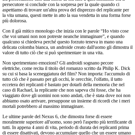
persecutore si conclude con la sorpresa per la quale quando ci
aspettiamo di trovare un'altra prova del disprezzo del replicante per
la vita umana, questi mette in atto la sua vendetta in una forma forse
più dolorosa.
Con il già mitico monologo che inizia con le parole “Ho visto cose
che voi umani non non potreste neanche immaginare”, e quando
qualcuno si chiedeva perché questo forzuto teneva in mano una
delicata colomba bianca, un androide creato dall'uomo gli dimostra il
valore di tutto ciò che si può sperimentare in una vita.
Non sperimentano emozioni? Gli androidi sognano pecore
elettriche, come recita il titolo del romanzo scritto da Philip K. Dick
su cui si basa la sceneggiatura del film? Non importa: l'accumulo di
tutto ciò che è passato per gli occhi, le orecchie, l'olfatto, il tatto
eccetera dei replicanti è bastato per dotarli della memoria che nel
caso di Rachael, la replicante che non sapeva chi fosse, che ha
viaggiato dove gli uomini non sono andati, che è stata dove noi non
abbiamo osato arrivare, presuppone un insieme di ricordi che i meri
mortali potrebbero al massimo immaginare.
Le ultime parole del Nexus 6, che dimostra forse di essere
moralmente superiore all'uomo, sono però l'aspetto più terrificante di
tutti. In appena 4 anni di vita, periodo di durata dei replicanti prima
di essere disattivati, devono accumulare quello che un essere umano