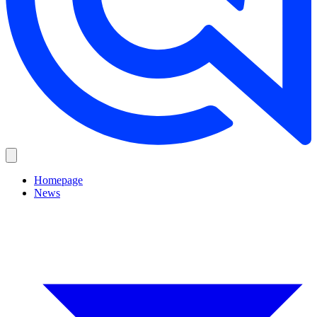
Homepage
News