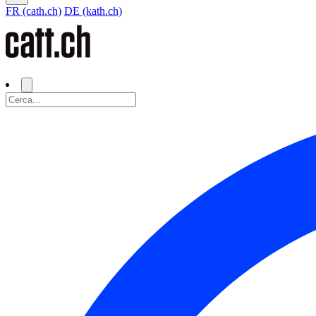
FR (cath.ch)
DE (kath.ch)