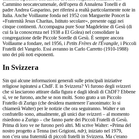
Cammino neocatecumenale, dell'opera di Annalena Tonelli e di
padre Andrea Gasparino, per riferirsi a realtà particolarmente note in
Italia. Anche Voillaume fonda nel 1952 con Marguerite Poncet la
«Fraternità Jesus Charitas, Istituto secolare», presente oggi nei
cinque continenti. Accompagna pure Sour Magdeleine di Gesù (di
cui fa la conoscenza nel 1938 a El Golea) nel consolidare la
congregazione delle Piccole Sorelle di Gesù. È sempre ancora
Voillaume a fondare, nel 1956, i
Petits Frères de l'Évangile,
i Piccoli
Fratelli del Vangelo. Essi avranno in Carlo Carretto (1910-1988)
uno dei più noti esponenti.
In Svizzera
Sin qui alcune informazioni generali sulle principali iniziative
religiose ispiratesi a ChdF. E in Svizzera? Vi furono degli svizzeri
che si lasciarono attirare dalla figura e dagli ideali di ChDF? Ebbene
sì, ve ne furono, anche se non molti. Sono grato a un Piccolo
Fratello di Zurigo (che desidera mantenere l’anonimato: lo si
chiamerà Walter) per le notizie che ora seguiranno. Walter e un
confratello sono, attualmente, gli unici due svizzeri – al momento
risiedono a Zurigo – che fanno parte dei Piccoli Fratelli di Gesù.
Prima di loro ve ne furono però altri. Mi scrive Walter: «Prima del
nostro progetto a Tenna (nei Grigioni,
ndr),
iniziato nel 1979,
non c'era una fraternità di piccoli fratelli in Svizzera. Ma c'erano