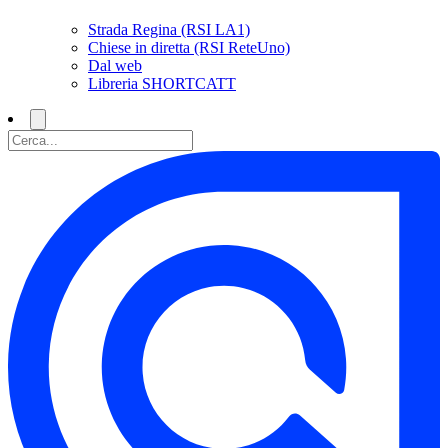
Strada Regina (RSI LA1)
Chiese in diretta (RSI ReteUno)
Dal web
Libreria SHORTCATT