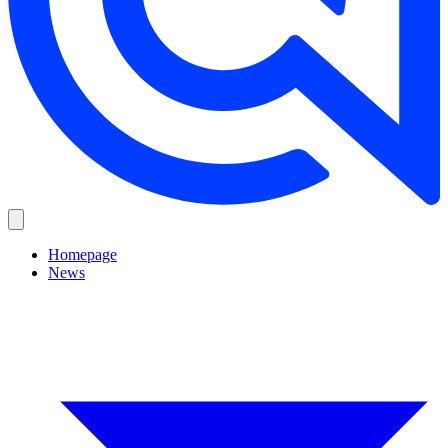
Homepage
News