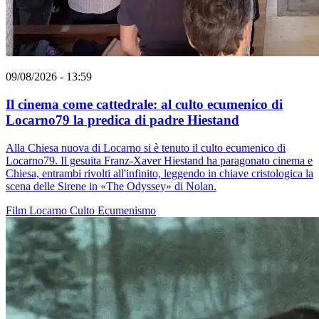
09/08/2026 - 13:59
Il cinema come cattedrale: al culto ecumenico di
Locarno79 la predica di padre Hiestand
Alla Chiesa nuova di Locarno si è tenuto il culto ecumenico di
Locarno79. Il gesuita Franz-Xaver Hiestand ha paragonato cinema e
Chiesa, entrambi rivolti all'infinito, leggendo in chiave cristologica la
scena delle Sirene in «The Odyssey» di Nolan.
Film
Locarno
Culto
Ecumenismo