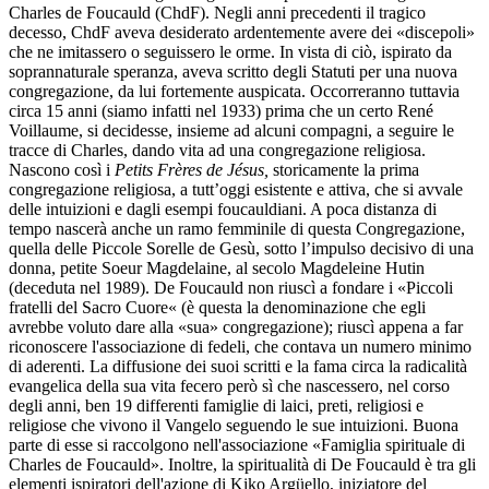
Charles de Foucauld (ChdF). Negli anni precedenti il tragico
decesso, ChdF aveva desiderato ardentemente avere dei «discepoli»
che ne imitassero o seguissero le orme. In vista di ciò, ispirato da
soprannaturale speranza, aveva scritto degli Statuti per una nuova
congregazione, da lui fortemente auspicata. Occorreranno tuttavia
circa 15 anni (siamo infatti nel 1933) prima che un certo René
Voillaume, si decidesse, insieme ad alcuni compagni, a seguire le
tracce di Charles, dando vita ad una congregazione religiosa.
Nascono così i
Petits Frères de Jésus,
storicamente la prima
congregazione religiosa, a tutt’oggi esistente e attiva, che si avvale
delle intuizioni e dagli esempi foucauldiani. A poca distanza di
tempo nascerà anche un ramo femminile di questa Congregazione,
quella delle Piccole Sorelle de Gesù, sotto l’impulso decisivo di una
donna, petite Soeur Magdelaine, al secolo Magdeleine Hutin
(deceduta nel 1989). De Foucauld non riuscì a fondare i «Piccoli
fratelli del Sacro Cuore« (è questa la denominazione che egli
avrebbe voluto dare alla «sua» congregazione); riuscì appena a far
riconoscere l'associazione di fedeli, che contava un numero minimo
di aderenti. La diffusione dei suoi scritti e la fama circa la radicalità
evangelica della sua vita fecero però sì che nascessero, nel corso
degli anni, ben 19 differenti famiglie di laici, preti, religiosi e
religiose che vivono il Vangelo seguendo le sue intuizioni. Buona
parte di esse si raccolgono nell'associazione «Famiglia spirituale di
Charles de Foucauld». Inoltre, la spiritualità di De Foucauld è tra gli
elementi ispiratori dell'azione di Kiko Argüello, iniziatore del