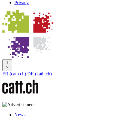
Privacy
IT
FR (cath.ch)
DE (kath.ch)
News