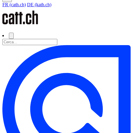
FR (cath.ch)
DE (kath.ch)