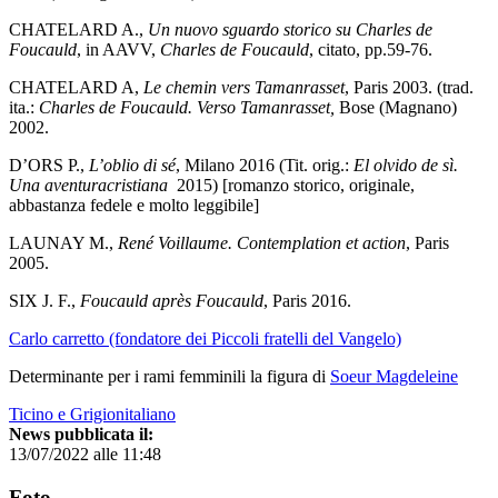
CHATELARD A.,
Un nuovo sguardo storico su Charles de
Foucauld
, in AAVV,
Charles de Foucauld
, citato, pp.59-76.
CHATELARD A,
Le chemin vers Tamanrasset
, Paris 2003. (trad.
ita.:
Charles de Foucauld. Verso Tamanrasset,
Bose (Magnano)
2002.
D’ORS P.,
L’oblio di sé
, Milano 2016 (Tit. orig.:
El olvido de sì.
Una aventuracristiana
2015) [romanzo storico, originale,
abbastanza fedele e molto leggibile]
LAUNAY M.,
René Voillaume. Contemplation et action
, Paris
2005.
SIX J. F.,
Foucauld après Foucauld
, Paris 2016.
Carlo carretto (fondatore dei Piccoli fratelli del Vangelo)
Determinante per i rami femminili la figura di
Soeur Magdeleine
Ticino e Grigionitaliano
News pubblicata il:
13/07/2022 alle 11:48
Foto