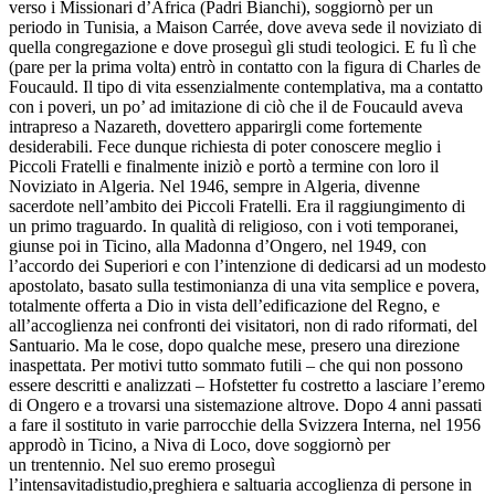
verso i Missionari d’Africa (Padri Bianchi), soggiornò per un
periodo in Tunisia, a Maison Carrée, dove aveva sede il noviziato di
quella congregazione e dove proseguì gli studi teologici. E fu lì che
(pare per la prima volta) entrò in contatto con la figura di Charles de
Foucauld. Il tipo di vita essenzialmente contemplativa, ma a contatto
con i poveri, un po’ ad imitazione di ciò che il de Foucauld aveva
intrapreso a Nazareth, dovettero apparirgli come fortemente
desiderabili. Fece dunque richiesta di poter conoscere meglio i
Piccoli Fratelli e finalmente iniziò e portò a termine con loro il
Noviziato in Algeria. Nel 1946, sempre in Algeria, divenne
sacerdote nell’ambito dei Piccoli Fratelli. Era il raggiungimento di
un primo traguardo. In qualità di religioso, con i voti temporanei,
giunse poi in Ticino, alla Madonna d’Ongero, nel 1949, con
l’accordo dei Superiori e con l’intenzione di dedicarsi ad un modesto
apostolato, basato sulla testimonianza di una vita semplice e povera,
totalmente offerta a Dio in vista dell’edificazione del Regno, e
all’accoglienza nei confronti dei visitatori, non di rado riformati, del
Santuario. Ma le cose, dopo qualche mese, presero una direzione
inaspettata. Per motivi tutto sommato futili – che qui non possono
essere descritti e analizzati – Hofstetter fu costretto a lasciare l’eremo
di Ongero e a trovarsi una sistemazione altrove. Dopo 4 anni passati
a fare il sostituto in varie parrocchie della Svizzera Interna, nel 1956
approdò in Ticino, a Niva di Loco, dove soggiornò per
un trentennio. Nel suo eremo proseguì
l’intensavitadistudio,preghiera e saltuaria accoglienza di persone in