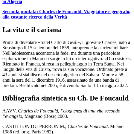
in Algeria
Seconda puntata: Charles de Foucauld. Viaggiatore e geografo,
alla costante ricerca della Verità
La vita e il carisma
Prima di diventare «fratel Carlo di Gesù», il giovane Charles, nato a
Strasburgo il 15 settembre del 1858, intraprende la carriera militare.
Nell’adolescenza accantona la fede, ma durante una pericolosa
esplorazione in Marocco sorge in lui un interrogativo: «Dio esiste?».
Rientrato in Francia, si reca in pellegrinaggio in Terra Santa. Nei
luoghi della vita di Cristo, trova la sua vocazione. Ordinato prete a
43 anni, si stabilisce nel deserto algerino del Sahara. Muore a 58
anni la sera del 1. dicembre 1916, assassinato da una banda di
predoni. Beatificato nel 2005, è divenuto Santo il 15 maggio 2022.
Bibliografia sintetica su Ch. De Foucauld
AAVV,
Charles de Foucauld, l’eloquenza di una vita secondo
l’evangelo
, Magnano (Bose) 2003.
CASTILLON DU PERRON M.,
Charles de Foucauld
, Milano
1986 (ed. orig. Paris 1982).