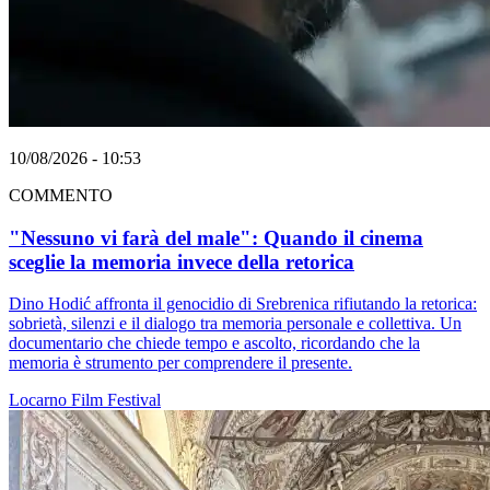
10/08/2026 - 10:53
COMMENTO
"Nessuno vi farà del male": Quando il cinema
sceglie la memoria invece della retorica
Dino Hodić affronta il genocidio di Srebrenica rifiutando la retorica:
sobrietà, silenzi e il dialogo tra memoria personale e collettiva. Un
documentario che chiede tempo e ascolto, ricordando che la
memoria è strumento per comprendere il presente.
Locarno
Film
Festival