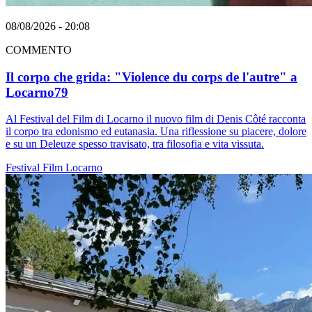
08/08/2026 - 20:08
COMMENTO
Il corpo che grida: "Violence du corps de l'autre" a
Locarno79
Al Festival del Film di Locarno il nuovo film di Denis Côté racconta
il corpo tra edonismo ed eutanasia. Una riflessione su piacere, dolore
e su un Deleuze spesso travisato, tra filosofia e vita vissuta.
Festival
Film
Locarno