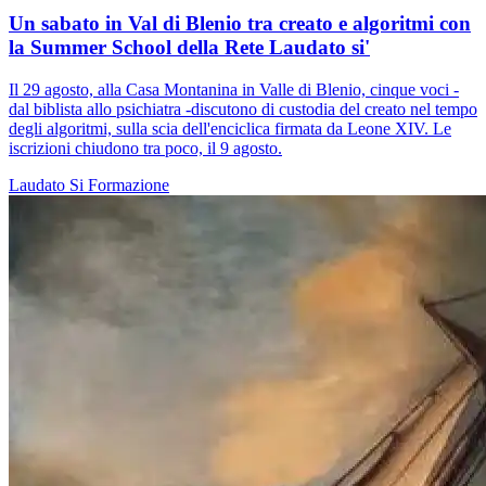
Un sabato in Val di Blenio tra creato e algoritmi con
la Summer School della Rete Laudato si'
Il 29 agosto, alla Casa Montanina in Valle di Blenio, cinque voci -
dal biblista allo psichiatra -discutono di custodia del creato nel tempo
degli algoritmi, sulla scia dell'enciclica firmata da Leone XIV. Le
iscrizioni chiudono tra poco, il 9 agosto.
Laudato Si
Formazione