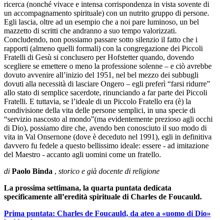
ricerca (nonché vivace e intensa corrispondenza in vista sovente di
un accompagnamento spirituale) con un nutrito gruppo di persone.
Egli lascia, oltre ad un esempio che a noi pare luminoso, un bel
mazzetto di scritti che andranno a suo tempo valorizzati.
Concludendo, non possiamo passare sotto silenzio il fatto che i
rapporti (almeno quelli formali) con la congregazione dei Piccoli
Fratelli di Gesù si conclusero per Hofstetter quando, dovendo
scegliere se emettere o meno la professione solenne – e ciò avrebbe
dovuto avvenire all’inizio del 1951, nel bel mezzo dei subbugli
dovuti alla necessità di lasciare Ongero – egli preferì “farsi ridurre”
allo stato di semplice sacerdote, rinunciando a far parte dei Piccoli
Fratelli. E tuttavia, se l’ideale di un Piccolo Fratello era (è) la
condivisione della vita delle persone semplici, in una specie di
“servizio nascosto al mondo”(ma evidentemente prezioso agli occhi
di Dio), possiamo dire che, avendo ben conosciuto il suo modo di
vita in Val Onsernone (dove è deceduto nel 1991), egli in definitiva
davvero fu fedele a questo bellissimo ideale: essere - ad imitazione
del Maestro - accanto agli uomini come un fratello.
di
Paolo Binda
,
storico e già docente di religione
La prossima settimana, la quarta puntata dedicata
specificamente all’eredità spirituale di Charles de Foucauld.
Prima puntata: Charles de Foucauld, da ateo a «uomo di Dio»