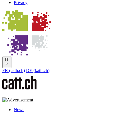
Privacy
IT
FR (cath.ch)
DE (kath.ch)
News