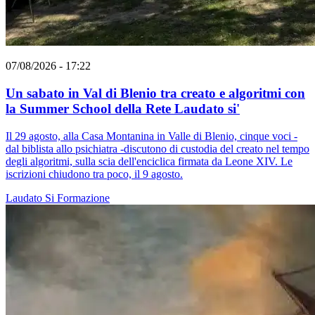
07/08/2026 - 17:22
Un sabato in Val di Blenio tra creato e algoritmi con
la Summer School della Rete Laudato si'
Il 29 agosto, alla Casa Montanina in Valle di Blenio, cinque voci -
dal biblista allo psichiatra -discutono di custodia del creato nel tempo
degli algoritmi, sulla scia dell'enciclica firmata da Leone XIV. Le
iscrizioni chiudono tra poco, il 9 agosto.
Laudato Si
Formazione