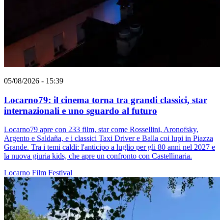
05/08/2026 - 15:39
Locarno79: il cinema torna tra grandi classici, star
internazionali e uno sguardo al futuro
Locarno79 apre con 233 film, star come Rossellini, Aronofsky,
Argento e Saldaña, e i classici Taxi Driver e Balla coi lupi in Piazza
Grande. Tra i temi caldi: l'anticipo a luglio per gli 80 anni nel 2027 e
la nuova giuria kids, che apre un confronto con Castellinaria.
Locarno
Film
Festival