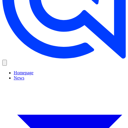
Homepage
News