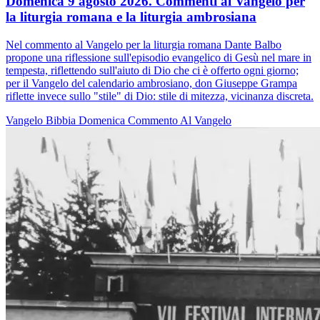
Domenica 9 agosto 2026. Commenti al Vangelo per
la liturgia romana e la liturgia ambrosiana
Nel commento al Vangelo per la liturgia romana Dante Balbo
propone una riflessione sull'episodio evangelico di Gesù nel mare in
tempesta, riflettendo sull'aiuto di Dio che ci è offerto ogni giorno;
per il Vangelo del calendario ambrosiano, don Giuseppe Grampa
riflette invece sullo "stile" di Dio: stile di mitezza, vicinanza discreta.
Vangelo
Bibbia
Domenica
Commento Al Vangelo