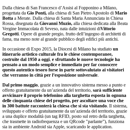
Dalla chiesa di San Francesco d’Assisi al Fopponino a Milano,
progettata da
Gio Ponti,
alla chiesa di San Pietro Apostolo di
Mario
Botta
a Merate. Dalla chiesa di Santa Maria Annunciata in Chiesa
Rossa, disegnata da
Giovanni Muzio,
alla chiesa dedicata alla Beata
Vergine Immacolata di Seveso, nata dalle intuizioni di
Vittorio
Gregotti
. Opere di grande pregio, frutto dell’ingegno di architetti di
fama, ma meno note al grande pubblico degli edifici più antichi.
In occasione di Expo 2015, la Diocesi di Milano ha studiato
un
itinerario artistico culturale fra le chiese contemporanee,
costruite dal 1950 a oggi
,
e sfruttando le nuove tecnologie ha
pensato a un modo semplice e immediato per far conoscere
questo autentico tesoro forse in parte sottovalutato ai visitatori
che verranno in città per l’esposizione universale
.
Dal primo maggio
, grazie a un innovativo sistema messo a punto e
offerto gratuitamente da un’azienda del territorio,
sarà sufficiente
avvicinare il proprio telefonino alla targhetta esposta in ognuna
delle cinquanta chiese del progetto, per ascoltare una voce che
in 300 battute racconterà la chiesa che si sta visitando
. Il sistema,
sviluppato e offerto gratuitamente da un’azienda del territorio, grazie
a una duplice modalità (un tag RFID, posto sul retro della targhetta,
che trasmette in radiofrequenza e un QRcode "parlante”), funziona
sia in ambiente Android sia Apple, scaricando le application.