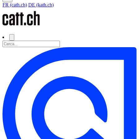
FR (cath.ch)
DE (kath.ch)