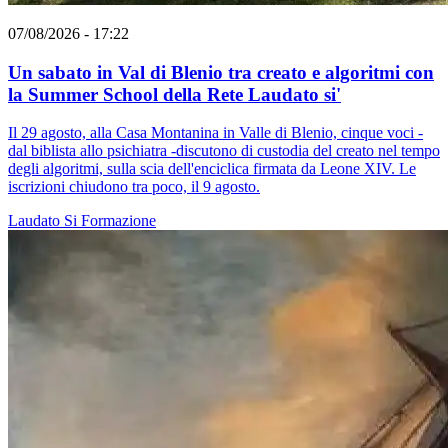
07/08/2026 - 17:22
Un sabato in Val di Blenio tra creato e algoritmi con
la Summer School della Rete Laudato si'
Il 29 agosto, alla Casa Montanina in Valle di Blenio, cinque voci -
dal biblista allo psichiatra -discutono di custodia del creato nel tempo
degli algoritmi, sulla scia dell'enciclica firmata da Leone XIV. Le
iscrizioni chiudono tra poco, il 9 agosto.
Laudato Si
Formazione