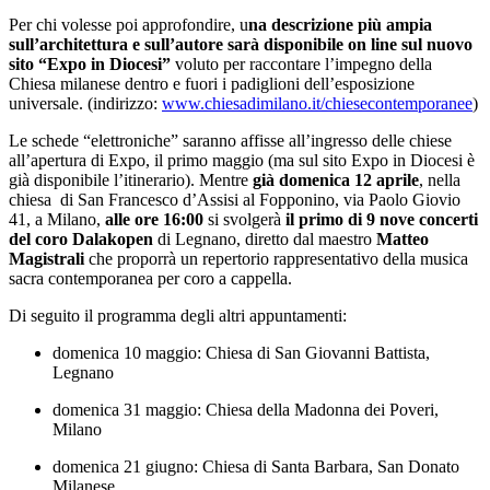
Per chi volesse poi approfondire, u
na descrizione più ampia
sull’architettura e sull’autore sarà disponibile on line sul nuovo
sito “Expo in Diocesi”
voluto per raccontare l’impegno della
Chiesa milanese dentro e fuori i padiglioni dell’esposizione
universale. (indirizzo:
www.chiesadimilano.it/chiesecontemporanee
)
Le schede “elettroniche” saranno affisse all’ingresso delle chiese
all’apertura di Expo, il primo maggio (ma sul sito Expo in Diocesi è
già disponibile l’itinerario). Mentre
già domenica 12 aprile
, nella
chiesa di San Francesco d’Assisi al Fopponino, via Paolo Giovio
41, a Milano,
alle ore 16:00
si svolgerà
il primo di 9 nove concerti
del coro Dalakopen
di Legnano, diretto dal maestro
Matteo
Magistrali
che proporrà un repertorio rappresentativo della musica
sacra contemporanea per coro a cappella.
Di seguito il programma degli altri appuntamenti:
domenica 10 maggio: Chiesa di San Giovanni Battista,
Legnano
domenica 31 maggio: Chiesa della Madonna dei Poveri,
Milano
domenica 21 giugno: Chiesa di Santa Barbara, San Donato
Milanese