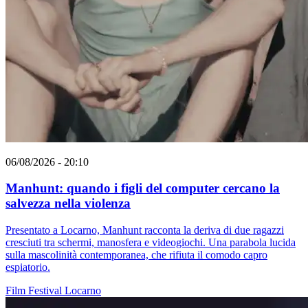
06/08/2026 - 20:10
Manhunt: quando i figli del computer cercano la
salvezza nella violenza
Presentato a Locarno, Manhunt racconta la deriva di due ragazzi
cresciuti tra schermi, manosfera e videogiochi. Una parabola lucida
sulla mascolinità contemporanea, che rifiuta il comodo capro
espiatorio.
Film
Festival
Locarno