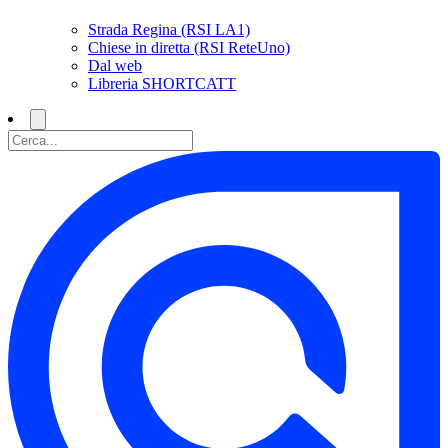
Strada Regina (RSI LA1)
Chiese in diretta (RSI ReteUno)
Dal web
Libreria SHORTCATT