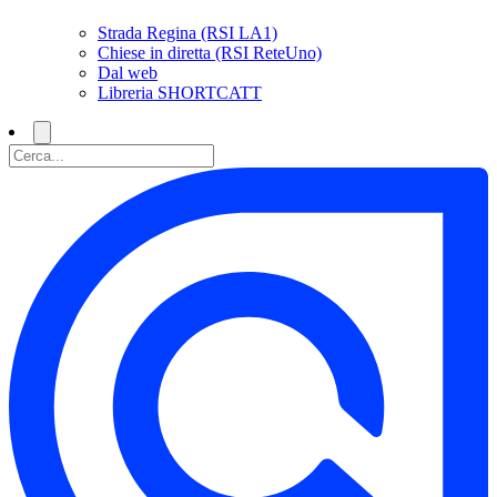
Strada Regina (RSI LA1)
Chiese in diretta (RSI ReteUno)
Dal web
Libreria SHORTCATT