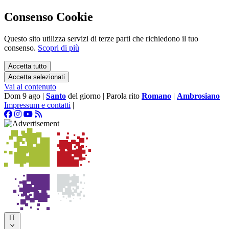
Consenso Cookie
Questo sito utilizza servizi di terze parti che richiedono il tuo
consenso.
Scopri di più
Accetta tutto
Accetta selezionati
Vai al contenuto
Dom 9 ago
|
Santo
del giorno
|
Parola rito
Romano
|
Ambrosiano
Impressum e contatti
|
IT