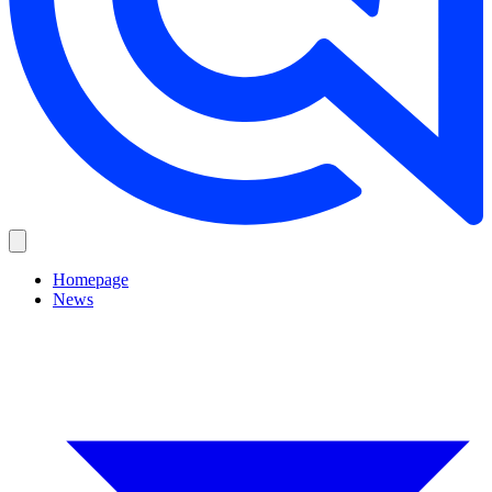
Homepage
News