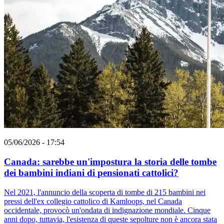
05/06/2026 - 17:54
Canada: sarebbe un'impostura la storia delle tombe
dei bambini indiani di pensionati cattolici?
Nel 2021, l'annuncio della scoperta di tombe di 215 bambini nei
pressi dell'ex collegio cattolico di Kamloops, nel Canada
occidentale, provocò un'ondata di indignazione mondiale. Cinque
anni dopo, tuttavia, l'esistenza di queste sepolture non è ancora stata