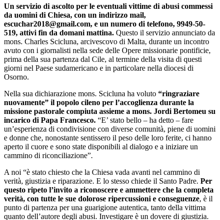
Un servizio di ascolto per le eventuali vittime di abusi commessi
da uomini di Chiesa, con un indirizzo mail,
escuchar2018@gmail.com
, e un numero di telefono, 9949-50-
519, attivi fin da domani mattina.
Questo il servizio annunciato da
mons. Charles Scicluna, arcivescovo di Malta, durante un incontro
avuto con i giornalisti nella sede delle Opere missionarie pontificie,
prima della sua partenza dal Cile, al termine della visita di questi
giorni nel Paese sudamericano e in particolare nella diocesi di
Osorno.
Nella sua dichiarazione mons. Scicluna ha voluto
“ringraziare
nuovamente” il popolo cileno per l’accoglienza durante la
missione pastorale compiuta assieme a mons. Jordi Bertomeu su
incarico di Papa Francesco.
“E’ stato bello – ha detto – fare
un’esperienza di condivisione con diverse comunità, piene di uomini
e donne che, nonostante sentissero il peso delle loro ferite, ci hanno
aperto il cuore e sono state disponibili al dialogo e a iniziare un
cammino di riconciliazione”.
A noi “è stato chiesto che la Chiesa vada avanti nel cammino di
verità, giustizia e riparazione. E lo stesso chiede il Santo Padre.
Per
questo ripeto l’invito a riconoscere e ammettere che la completa
verità, con tutte le sue dolorose ripercussioni e conseguenze
, è il
punto di partenza per una guarigione autentica, tanto della vittima
quanto dell’autore degli abusi. Investigare è un dovere di giustizia.