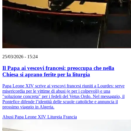
25/03/2026 - 15:24
Il Papa ai vescovi francesi: preoccupa che nella
Chiesa si aprano ferite per la liturgia
Papa Leone XIV scrive ai vescovi francesi riuniti a Lourdes: serve
misericordia per le vittime di abusi (e per i colpevoli) e una
"soluzione concreta" per i fedeli del Vetus Ordo. Nel messaggio, il
Pontefice difende l’identità delle scuole cattoliche e annuncia il
prossimo viaggio in Algeria.
Abusi
Papa Leone XIV
Liturgia
Francia