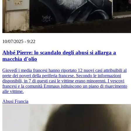
10/07/2025 - 9:22
Abbé Pierre: lo scandalo degli abusi si allarga a
macchia d'olio
Giovedì i media francesi hanno riportato 12 nuovi casi attribuibili al
prete dei poveri della periferia francese. Secondo le informazioni
disponibili, in 7 di questi casi le vittime erano minorenni. I vescovi
francesi e la comunità Emmaus istituiscono un piano di risarcimento
alle vittime.
Abusi
Francia