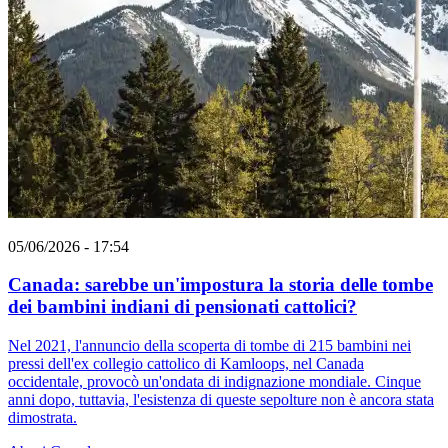
05/06/2026 - 17:54
Canada: sarebbe un'impostura la storia delle tombe
dei bambini indiani di pensionati cattolici?
Nel 2021, l'annuncio della scoperta di tombe di 215 bambini nei
pressi dell'ex collegio cattolico di Kamloops, nel Canada
occidentale, provocò un'ondata di indignazione mondiale. Cinque
anni dopo, tuttavia, l'esistenza di queste sepolture non è ancora stata
dimostrata.