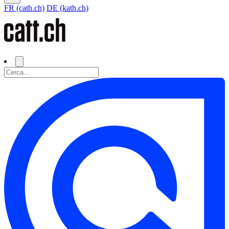
FR (cath.ch)
DE (kath.ch)