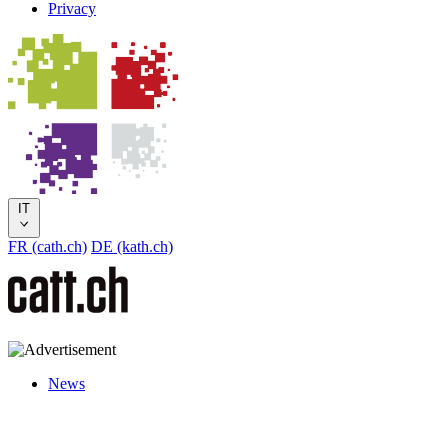
Privacy
IT
FR (cath.ch)
DE (kath.ch)
News