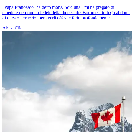
"Papa Francesco- ha detto mons. Scicluna - mi ha pregato di
chiedere perdono ai fedeli della diocesi di Osorno e a tutti gli abitanti
di questo territorio, per averli offesi e feriti profondamente".
Abusi
Cile