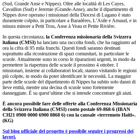
(Sud, Grande Anse e Nippes). Oltre alle località di Les Cayes,
Cavaillon (Sud) e Jeremie (Grande-Anse), anche il dipartimento di
Nippes dove operano i missionari della Diocesi di Lugano è stato
duramente colpito, in particolare a Baradères, L’Asile e Arnaud, e in
misura minore a Petit Trou, Anse à Veau et Petite Rivière.
In questa circostanza,
la Conferenza missionaria della Svizzera
italiana (CMSI)
ha lanciato una raccolta fondi, che ha raggiunto ad
ora la cifra di 95 mila franchi. Questi fondi saranno destinati
soprattutto alla ricostruzione di spazi comunitari, in particolare le
scuole. Attualmente sono in corso le riparazioni urgenti, in modo da
permettere la riapertura delle scuole il prossimo 4 ottobre. I
missionari, insieme ai collaboratori locali, stanno visitando le regioni
più colpite, in modo da poter identificare le necessità. La maggior
parte delle scuole del dipartimento di Nippes ha subito solo danni di
lieve entità, mentre una decina di scuole sono fortemente
danneggiate. È su quest’ultime che si intende concentrare gli aiuti.
È ancora possibile fare delle offerte alla Conferenza Missionaria
della Svizzera Italiana (CMSI) conto postale 69-868-6 (IBAN
CH21 0900 0000 6900 0868 6) con la causale «terremoto Haiti».
(KG)
Sul blog ufficiale del progetto è possibile seguire i progressi dei
lavori.