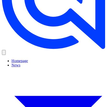
Homepage
News