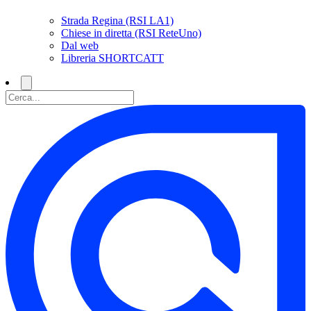
Strada Regina (RSI LA1)
Chiese in diretta (RSI ReteUno)
Dal web
Libreria SHORTCATT