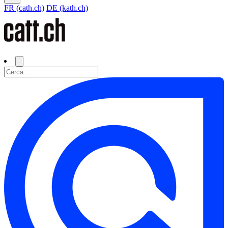
FR (cath.ch)
DE (kath.ch)