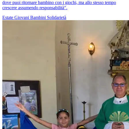
dove puoi ritornare bambino con i giochi, ma allo stesso tempo
crescere assumendo responsabilità".
Estate
Giovani
Bambini
Solidarietà