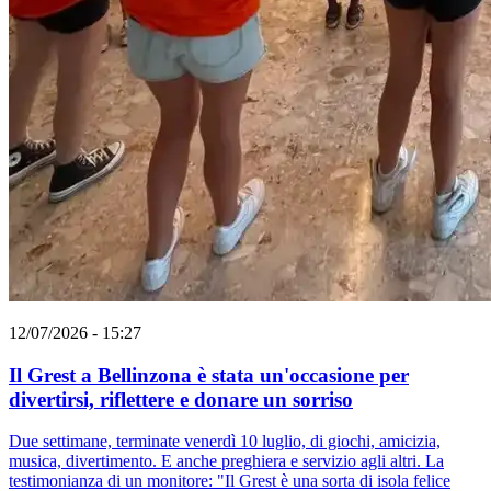
12/07/2026 - 15:27
Il Grest a Bellinzona è stata un'occasione per
divertirsi, riflettere e donare un sorriso
Due settimane, terminate venerdì 10 luglio, di giochi, amicizia,
musica, divertimento. E anche preghiera e servizio agli altri. La
testimonianza di un monitore: "Il Grest è una sorta di isola felice