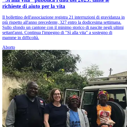
richieste di aiuto per la vita
Il bollettino dell'associazione registra 21 interruzioni di gravidanza in
più rispetto all'anno precedente, 327 entro la dodicesima settimana.
Sullo sfondo un cantone con il minimo storico di nascite negli ultimi
settant'anni. Continua l'impegno di "Sì alla vita" a sostegno di
mamme in difficoltà.
Aborto