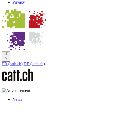
Privacy
IT
FR (cath.ch)
DE (kath.ch)
News