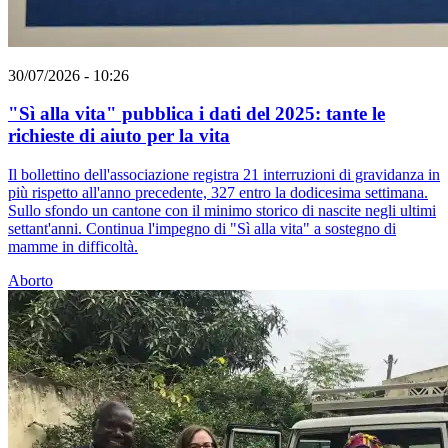
30/07/2026 - 10:26
"Sì alla vita" pubblica i dati del 2025: tante le
richieste di aiuto per la vita
Il bollettino dell'associazione registra 21 interruzioni di gravidanza in
più rispetto all'anno precedente, 327 entro la dodicesima settimana.
Sullo sfondo un cantone con il minimo storico di nascite negli ultimi
settant'anni. Continua l'impegno di "Sì alla vita" a sostegno di
mamme in difficoltà.
Aborto