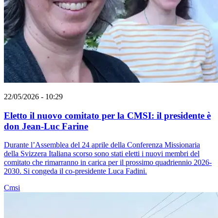
22/05/2026 - 10:29
Eletto il nuovo comitato per la CMSI: il presidente è
don Jean-Luc Farine
Durante l’Assemblea del 24 aprile della Conferenza Missionaria
della Svizzera Italiana scorso sono stati eletti i nuovi membri del
comitato che rimarranno in carica per il prossimo quadriennio 2026-
2030. Si congeda il co-presidente Luca Fadini.
Cmsi