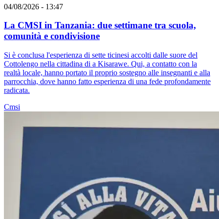
04/08/2026 - 13:47
La CMSI in Tanzania: due settimane tra scuola,
comunità e condivisione
Si è conclusa l'esperienza di sette ticinesi accolti dalle suore del
Cottolengo nella cittadina di a Kisarawe. Qui, a contatto con la
realtà locale, hanno portato il proprio sostegno alle insegnanti e alla
parrocchia, dove hanno fatto esperienza di una fede profondamente
radicata.
Cmsi