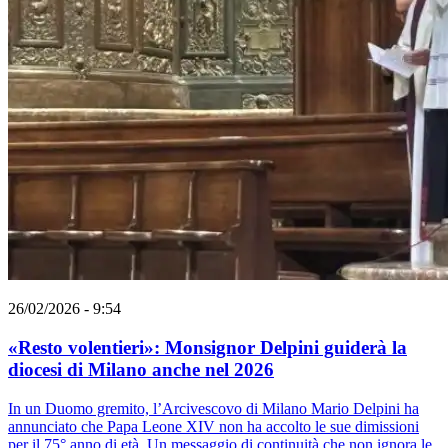
26/02/2026 - 9:54
«Resto volentieri»: Monsignor Delpini guiderà la
diocesi di Milano anche nel 2026
In un Duomo gremito, l’Arcivescovo di Milano Mario Delpini ha
annunciato che Papa Leone XIV non ha accolto le sue dimissioni
per il 75° anno di età. Un messaggio di continuità che non ignora le