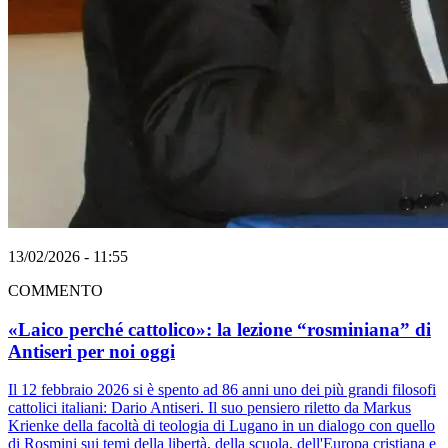
13/02/2026 - 11:55
COMMENTO
«Laico perché cattolico»: la lezione “rosminiana” di
Antiseri per noi oggi
Il 12 febbraio 2026 si è spento ad 86 anni uno dei più grandi filosofi
cattolici italiani: Dario Antiseri. Il suo pensiero riletto da Markus
Krienke della facoltà di teologia di Lugano in un dialogo con quello
di Rosmini sui temi della libertà, della scuola, dell'Europa cristiana e