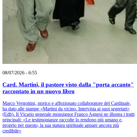
08/07/2026 - 6:55
Card. Martini, il pastore visto dalla "porta accanto"
raccontato in un nuovo libro
Marco Vergottini, storico e affezionato collaboratore del Cardinale,
ha dato alle stampe «Martini da vicino. Intervista ai suoi segretari»
(Edb). Il Vicario generale monsignor Franco Agnesi ne illustra i tratti
principali: «Le testimonianze raccolte lo rendono più umano e,
proprio per questo, la sua statura spirituale appare ancora più
credibile»