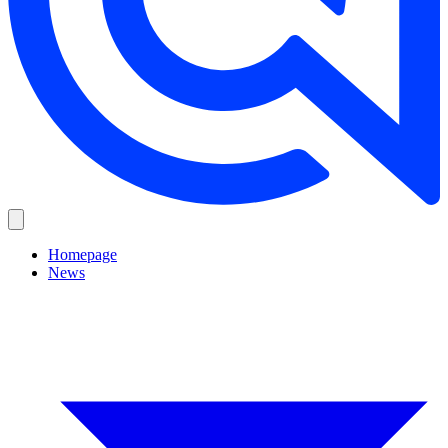
Homepage
News