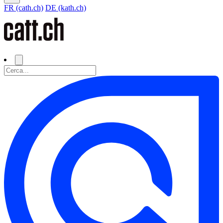
FR (cath.ch)
DE (kath.ch)