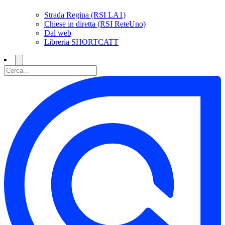
Strada Regina (RSI LA1)
Chiese in diretta (RSI ReteUno)
Dal web
Libreria SHORTCATT