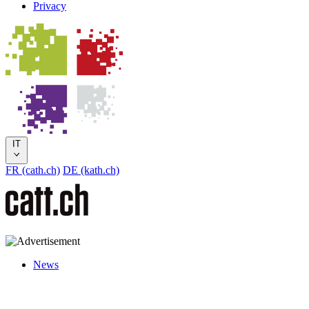
Privacy
IT
FR (cath.ch)
DE (kath.ch)
News