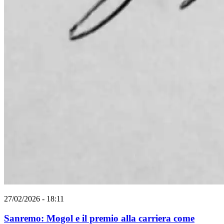
27/02/2026 - 18:11
Sanremo: Mogol e il premio alla carriera come