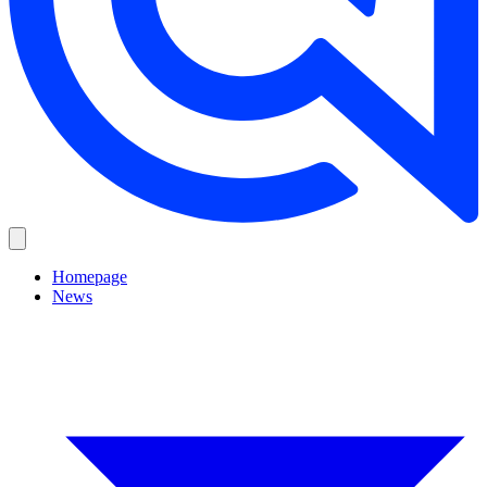
Homepage
News