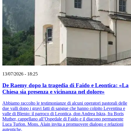
13/07/2026 - 18:25
De Raemy dopo la tragedia di Faido e Leontica: «La
Chiesa sia presenza e vicinanza nel dolore»
Abbiamo raccolto le testimonianze di alcuni operatori pastorali delle
due valli dopo i gravi fatti di sangue che hanno colpito Leventina e
valle di Blenio: il parroco di Leontica, don Andrea Iskra, fra Boris
Muther, cappellano all’Ospedale di Faido e il diacono permanente
Luca Turlon. Mons. Alain invita a promuovere dialogo e relazioni
autentiche.