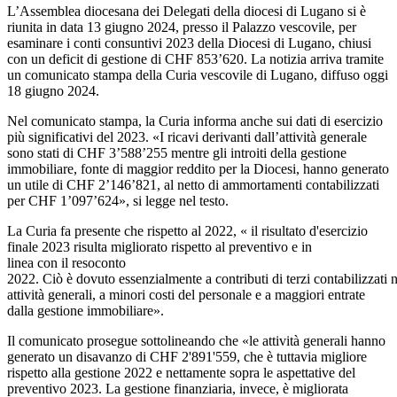
L’Assemblea diocesana dei Delegati della diocesi di Lugano si è
riunita in data 13 giugno 2024, presso il Palazzo vescovile, per
esaminare i conti consuntivi 2023 della Diocesi di Lugano, chiusi
con un deficit di gestione di CHF 853’620. La notizia arriva tramite
un comunicato stampa della Curia vescovile di Lugano, diffuso oggi
18 giugno 2024.
Nel comunicato stampa, la Curia informa anche sui dati di esercizio
più significativi del 2023. «I ricavi derivanti dall’attività generale
sono stati di CHF 3’588’255 mentre gli introiti della gestione
immobiliare, fonte di maggior reddito per la Diocesi, hanno generato
un utile di CHF 2’146’821, al netto di ammortamenti contabilizzati
per CHF 1’097’624», si legge nel testo.
La Curia fa presente che rispetto al 2022, « il risultato d'esercizio
finale 2023 risulta migliorato rispetto al preventivo e in
linea con il resoconto
2022. Ciò è dovuto essenzialmente a contributi di terzi contabilizzati n
attività generali, a minori costi del personale e a maggiori entrate
dalla gestione immobiliare».
Il comunicato prosegue sottolineando che «le attività generali hanno
generato un disavanzo di CHF 2'891'559, che è tuttavia migliore
rispetto alla gestione 2022 e nettamente sopra le aspettative del
preventivo 2023. La gestione finanziaria, invece, è migliorata