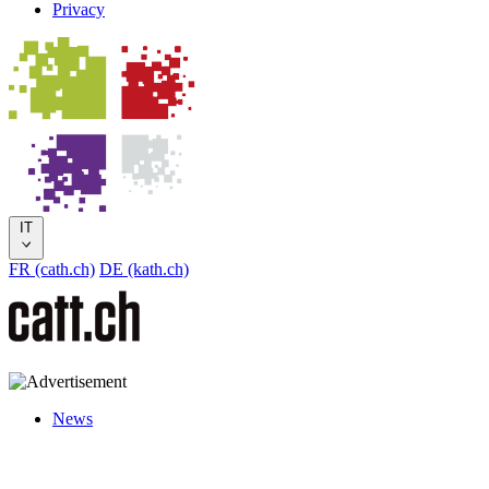
Privacy
IT
FR (cath.ch)
DE (kath.ch)
News