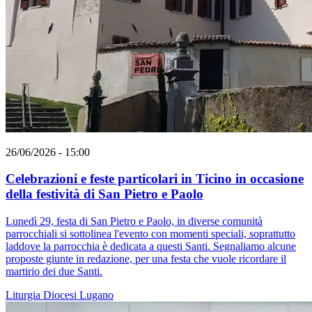
26/06/2026 - 15:00
Celebrazioni e feste particolari in Ticino in occasione
della festività di San Pietro e Paolo
Lunedì 29, festa di San Pietro e Paolo, in diverse comunità
parrocchiali si sottolinea l'evento con momenti speciali, soprattutto
laddove la parrocchia è dedicata a questi Santi. Segnaliamo alcune
proposte giunte in redazione, per una festa che vuole ricordare il
martirio dei due Santi.
Liturgia
Diocesi Lugano