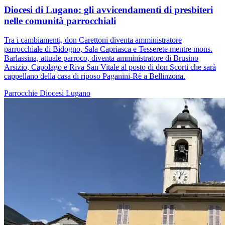
Diocesi di Lugano: gli avvicendamenti di presbiteri
nelle comunità parrocchiali
Tra i cambiamenti, don Carettoni diventa amministratore
parrocchiale di Bidogno, Sala Capriasca e Tesserete mentre mons.
Barlassina, attuale parroco, diventa amministratore di Brusino
Arsizio, Capolago e Riva San Vitale al posto di don Scorti che sarà
cappellano della casa di riposo Paganini-Rè a Bellinzona.
Parrocchie
Diocesi Lugano