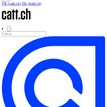
FR (cath.ch)
DE (kath.ch)