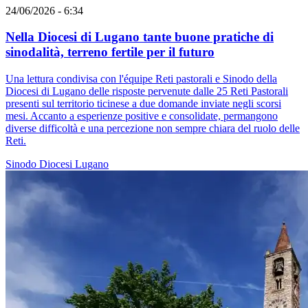
24/06/2026 - 6:34
Nella Diocesi di Lugano tante buone pratiche di
sinodalità, terreno fertile per il futuro
Una lettura condivisa con l'équipe Reti pastorali e Sinodo della
Diocesi di Lugano delle risposte pervenute dalle 25 Reti Pastorali
presenti sul territorio ticinese a due domande inviate negli scorsi
mesi. Accanto a esperienze positive e consolidate, permangono
diverse difficoltà e una percezione non sempre chiara del ruolo delle
Reti.
Sinodo
Diocesi Lugano