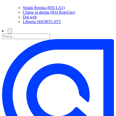
Strada Regina (RSI LA1)
Chiese in diretta (RSI ReteUno)
Dal web
Libreria SHORTCATT