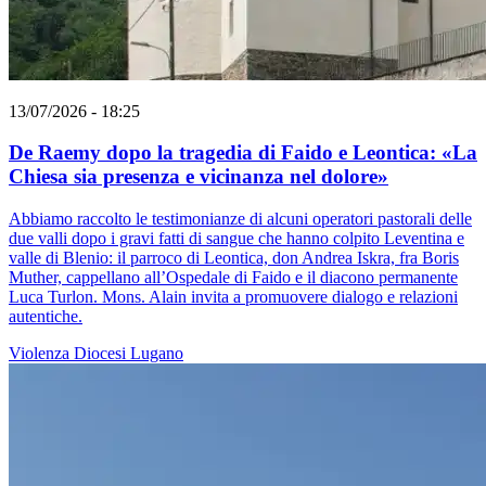
13/07/2026 - 18:25
De Raemy dopo la tragedia di Faido e Leontica: «La
Chiesa sia presenza e vicinanza nel dolore»
Abbiamo raccolto le testimonianze di alcuni operatori pastorali delle
due valli dopo i gravi fatti di sangue che hanno colpito Leventina e
valle di Blenio: il parroco di Leontica, don Andrea Iskra, fra Boris
Muther, cappellano all’Ospedale di Faido e il diacono permanente
Luca Turlon. Mons. Alain invita a promuovere dialogo e relazioni
autentiche.
Violenza
Diocesi Lugano