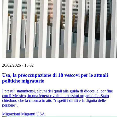
26/02/2026 - 15:02
Usa, la preoccupazione di 18 vescovi per le attuali
politiche migratorie
I presuli statunitensi, alcuni dei quali alla guida di diocesi al confine
con il Messico, in una lettera rivolta ai massimi organi dello Stato
chiedono che la riforma in atto "rispetti i diritti e la dignità delle
persone".
Migrazioni
Migranti
USA