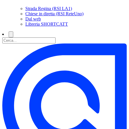
Strada Regina (RSI LA1)
Chiese in diretta (RSI ReteUno)
Dal web
Libreria SHORTCATT