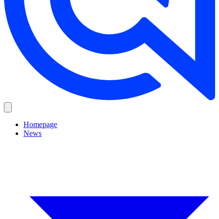
Homepage
News