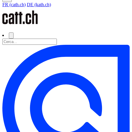
FR (cath.ch)
DE (kath.ch)