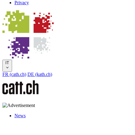
Privacy
IT
FR (cath.ch)
DE (kath.ch)
News