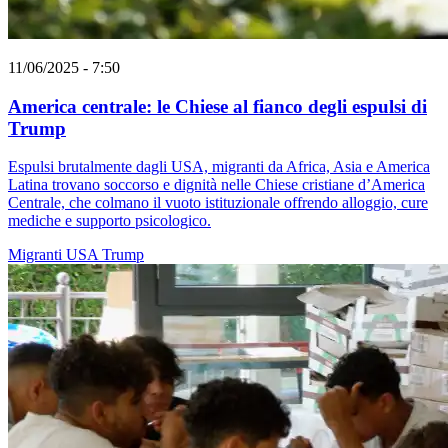
11/06/2025 - 7:50
America centrale: le Chiese al fianco degli espulsi di
Trump
Espulsi brutalmente dagli USA, migranti da Africa, Asia e America
Latina trovano soccorso e dignità nelle Chiese cristiane d’America
Centrale, che colmano il vuoto istituzionale offrendo alloggio, cure
mediche e supporto psicologico.
Migranti
USA
Trump