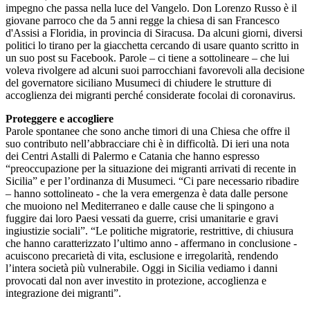
impegno che passa nella luce del Vangelo. Don Lorenzo Russo è il
giovane parroco che da 5 anni regge la chiesa di san Francesco
d'Assisi a Floridia, in provincia di Siracusa. Da alcuni giorni, diversi
politici lo tirano per la giacchetta cercando di usare quanto scritto in
un suo post su Facebook. Parole – ci tiene a sottolineare – che lui
voleva rivolgere ad alcuni suoi parrocchiani favorevoli alla decisione
del governatore siciliano Musumeci di chiudere le strutture di
accoglienza dei migranti perché considerate focolai di coronavirus.
Proteggere e accogliere
Parole spontanee che sono anche timori di una Chiesa che offre il
suo contributo nell’abbracciare chi è in difficoltà. Di ieri una nota
dei Centri Astalli di Palermo e Catania che hanno espresso
“preoccupazione per la situazione dei migranti arrivati di recente in
Sicilia” e per l’ordinanza di Musumeci. “Ci pare necessario ribadire
– hanno sottolineato - che la vera emergenza è data dalle persone
che muoiono nel Mediterraneo e dalle cause che li spingono a
fuggire dai loro Paesi vessati da guerre, crisi umanitarie e gravi
ingiustizie sociali”. “Le politiche migratorie, restrittive, di chiusura
che hanno caratterizzato l’ultimo anno - affermano in conclusione -
acuiscono precarietà di vita, esclusione e irregolarità, rendendo
l’intera società più vulnerabile. Oggi in Sicilia vediamo i danni
provocati dal non aver investito in protezione, accoglienza e
integrazione dei migranti”.