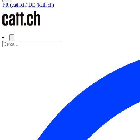
FR (cath.ch)
DE (kath.ch)