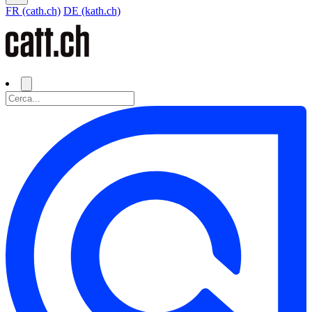
FR (cath.ch)
DE (kath.ch)