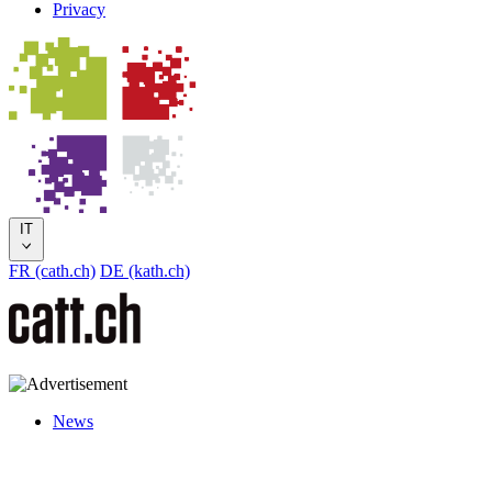
Privacy
IT
FR (cath.ch)
DE (kath.ch)
News