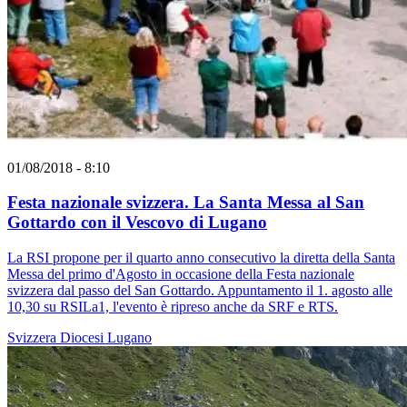
01/08/2018 - 8:10
Festa nazionale svizzera. La Santa Messa al San
Gottardo con il Vescovo di Lugano
La RSI propone per il quarto anno consecutivo la diretta della Santa
Messa del primo d'Agosto in occasione della Festa nazionale
svizzera dal passo del San Gottardo. Appuntamento il 1. agosto alle
10,30 su RSILa1, l'evento è ripreso anche da SRF e RTS.
Svizzera
Diocesi Lugano