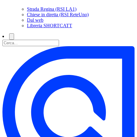
Strada Regina (RSI LA1)
Chiese in diretta (RSI ReteUno)
Dal web
Libreria SHORTCATT