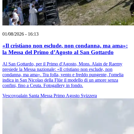
01/08/2026 - 16:13
«Il cristiano non esclude, non condanna, ma ama»:
la Messa del Primo d’Agosto al San Gottardo
Al San Gottardo, per il Primo d'Agosto, Mons. Alain de Raemy
presiede la Messa nazionale: «Il cristiano non esclude, non
condanna, ma ama». Tra folla, vento e freddo pungente, l'omelia
indica in San Nicolao della Flüe il modello di un amore senza
confini, fino a Ceuta. Fotogallery in fondo.
Vescovoalain
Santa Messa
Primo Agosto
Svizzera