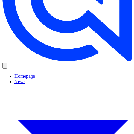
Homepage
News