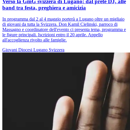
Verso la GmG svizzera di Lugano: dal prete DJ, alle
band tra festa, preghiera e amicizia
In programma dal 2 al 4 maggio porterà a Lugano oltre un migliaio
di giovani da tutta la Svizzera. Don Kamil Cielinski, parroco di
Massagno e coordinatore dell'evento ci presenta tema, programma e
le figure principali. Iscrizioni entro il 20 aprile. Appello
all'accoglienza rivolto alle famiglie.
Giovani
Diocesi Lugano
Svizzera