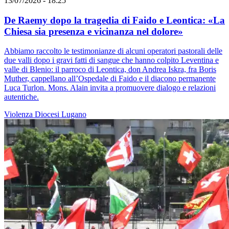
13/07/2026 - 18:25
De Raemy dopo la tragedia di Faido e Leontica: «La
Chiesa sia presenza e vicinanza nel dolore»
Abbiamo raccolto le testimonianze di alcuni operatori pastorali delle
due valli dopo i gravi fatti di sangue che hanno colpito Leventina e
valle di Blenio: il parroco di Leontica, don Andrea Iskra, fra Boris
Muther, cappellano all’Ospedale di Faido e il diacono permanente
Luca Turlon. Mons. Alain invita a promuovere dialogo e relazioni
autentiche.
Violenza
Diocesi Lugano