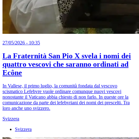
27/05/2026 - 10:35
La Fraternità San Pio X svela i nomi dei
quattro vescovi che saranno ordinati ad
Ecône
In Vallese, il primo luglio, la comunità fondata dal vescovo
scismatico Lefebvre vuole ordinare comunque nuovi vescovi
nonostante il Vaticano abbia chiesto di non farlo. In queste ore la
comunicazione da parte dei lefebvriani dei nomi dei prescelti. Tra
loro anche uno svizzero.
Svizzera
Svizzera