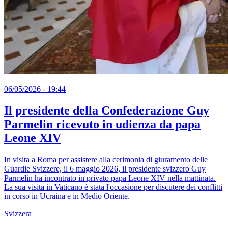
06/05/2026 - 19:44
Il presidente della Confederazione Guy
Parmelin ricevuto in udienza da papa
Leone XIV
In visita a Roma per assistere alla cerimonia di giuramento delle
Guardie Svizzere, il 6 maggio 2026, il presidente svizzero Guy
Parmelin ha incontrato in privato papa Leone XIV nella mattinata.
La sua visita in Vaticano è stata l'occasione per discutere dei conflitti
in corso in Ucraina e in Medio Oriente.
Svizzera