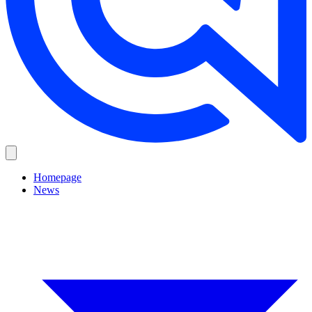
Homepage
News