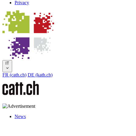
Privacy
IT
FR (cath.ch)
DE (kath.ch)
News