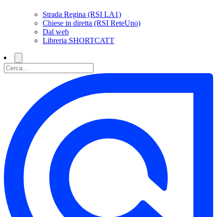
Strada Regina (RSI LA1)
Chiese in diretta (RSI ReteUno)
Dal web
Libreria SHORTCATT