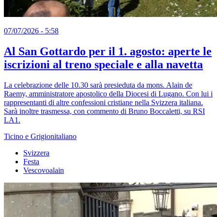
07/07/2026 - 5:58
Al San Gottardo per il 1. agosto: aperte le
iscrizioni al treno speciale e alla navetta
La celebrazione delle 10.30 sarà presieduta da mons. Alain de
Raemy, amministratore apostolico della Diocesi di Lugano. Con lui i
rappresentanti di altre confessioni cristiane nella Svizzera italiana.
Sarà inoltre trasmessa, con commento di Bruno Boccaletti, su RSI
LA1.
Ticino e Grigionitaliano
Svizzera
Festa
Vescovoalain