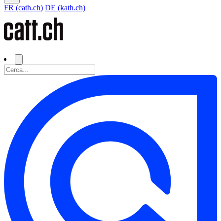
FR (cath.ch)
DE (kath.ch)