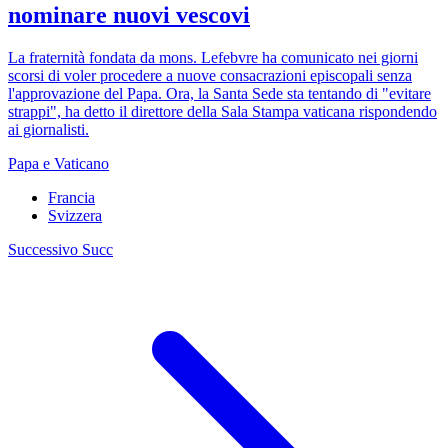
nominare nuovi vescovi
La fraternità fondata da mons. Lefebvre ha comunicato nei giorni
scorsi di voler procedere a nuove consacrazioni episcopali senza
l'approvazione del Papa. Ora, la Santa Sede sta tentando di "evitare
strappi", ha detto il direttore della Sala Stampa vaticana rispondendo
ai giornalisti.
Papa e Vaticano
Francia
Svizzera
Successivo
Succ