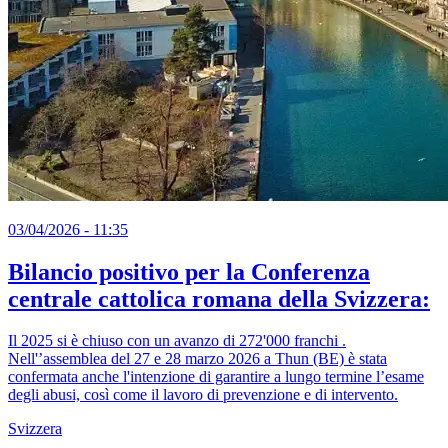
03/04/2026 - 11:35
Bilancio positivo per la Conferenza
centrale cattolica romana della Svizzera:
Il 2025 si è chiuso con un avanzo di 272'000 franchi .
Nell'’assemblea del 27 e 28 marzo 2026 a Thun (BE) è stata
confermata anche l'intenzione di garantire a lungo termine l’esame
degli abusi, così come il lavoro di prevenzione e di intervento.
Svizzera