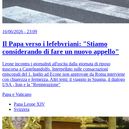
16/06/2026 - 23:09
Il Papa verso i lefebvriani: "Stiamo
considerando di fare un nuovo appello"
Leone incontra i giornalisti all'uscita dalla giornata di riposo
trascorsa a Castelgandolfo. Interpellato sulle consacrazioni
episcopali del 1. luglio ad Econe non approvate da Roma interviene
con chiarezza e fermezza. Altri temi: il viaggio in Spagna, il dialogo
USA - Iran e la "Remigrazione"
Papa e Vaticano
Papa Leone XIV
Svizzera