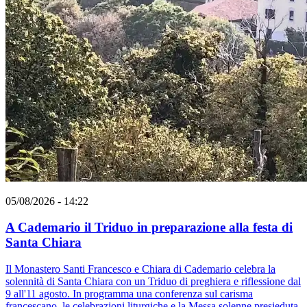
05/08/2026 - 14:22
A Cademario il Triduo in preparazione alla festa di
Santa Chiara
Il Monastero Santi Francesco e Chiara di Cademario celebra la
solennità di Santa Chiara con un Triduo di preghiera e riflessione dal
9 all'11 agosto. In programma una conferenza sul carisma
francescano, le celebrazioni liturgiche e la Messa solenne presieduta