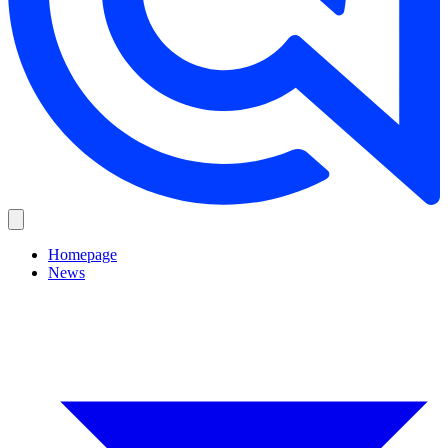
Homepage
News