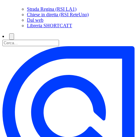
Strada Regina (RSI LA1)
Chiese in diretta (RSI ReteUno)
Dal web
Libreria SHORTCATT