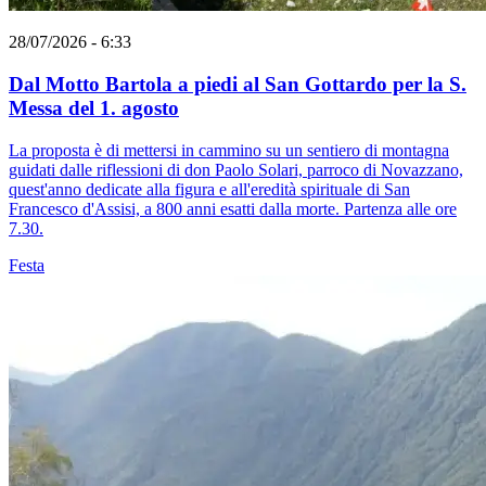
28/07/2026 - 6:33
Dal Motto Bartola a piedi al San Gottardo per la S.
Messa del 1. agosto
La proposta è di mettersi in cammino su un sentiero di montagna
guidati dalle riflessioni di don Paolo Solari, parroco di Novazzano,
quest'anno dedicate alla figura e all'eredità spirituale di San
Francesco d'Assisi, a 800 anni esatti dalla morte. Partenza alle ore
7.30.
Festa