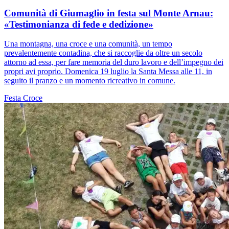
Comunità di Giumaglio in festa sul Monte Arnau:
«Testimonianza di fede e dedizione»
Una montagna, una croce e una comunità, un tempo
prevalentemente contadina, che si raccoglie da oltre un secolo
attorno ad essa, per fare memoria del duro lavoro e dell’impegno dei
propri avi proprio. Domenica 19 luglio la Santa Messa alle 11, in
seguito il pranzo e un momento ricreativo in comune.
Festa
Croce