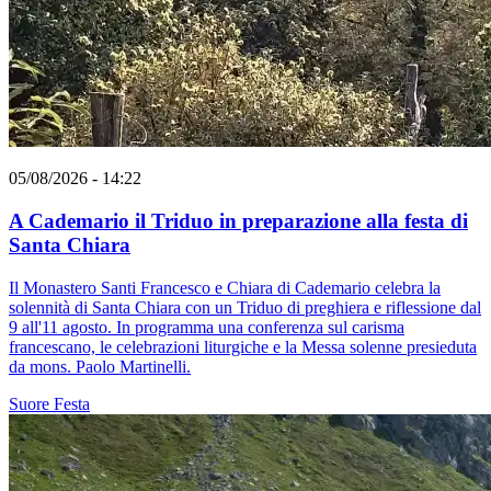
05/08/2026 - 14:22
A Cademario il Triduo in preparazione alla festa di
Santa Chiara
Il Monastero Santi Francesco e Chiara di Cademario celebra la
solennità di Santa Chiara con un Triduo di preghiera e riflessione dal
9 all'11 agosto. In programma una conferenza sul carisma
francescano, le celebrazioni liturgiche e la Messa solenne presieduta
da mons. Paolo Martinelli.
Suore
Festa