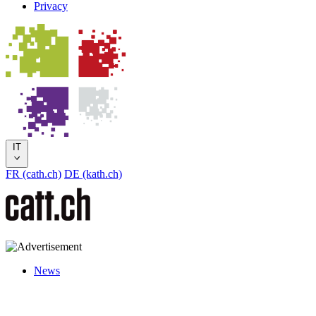
Privacy
IT
FR (cath.ch)
DE (kath.ch)
News