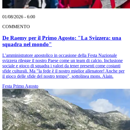
01/08/2026 - 6:00
COMMENTO
De Raemy per il Primo Agosto: "La Svizzera: una
squadra nel mondo"
L'amministratore apostolico in occasione della Festa Nazionale
svizzera rilegge il nostro Paese come un team di calcio. Inclusione
sociale e gioco di squadra i valori da tener presenti come costanti
sfide culturali. Ma "la fede è il nostro miglior allenatore! Anche per
il gioco delle sfide del nostro tempo", sottolinea mons. Alain.
Festa
Primo Agosto