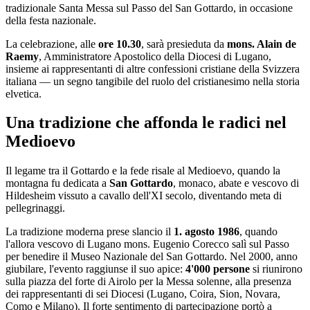
tradizionale Santa Messa sul Passo del San Gottardo, in occasione
della festa nazionale.
La celebrazione, alle
ore 10.30
, sarà presieduta da
mons. Alain de
Raemy
, Amministratore Apostolico della Diocesi di Lugano,
insieme ai rappresentanti di altre confessioni cristiane della Svizzera
italiana — un segno tangibile del ruolo del cristianesimo nella storia
elvetica.
Una tradizione che affonda le radici nel
Medioevo
Il legame tra il Gottardo e la fede risale al Medioevo, quando la
montagna fu dedicata a
San Gottardo
, monaco, abate e vescovo di
Hildesheim vissuto a cavallo dell'XI secolo, diventando meta di
pellegrinaggi.
La tradizione moderna prese slancio il
1. agosto 1986
, quando
l'allora vescovo di Lugano mons. Eugenio Corecco salì sul Passo
per benedire il Museo Nazionale del San Gottardo. Nel 2000, anno
giubilare, l'evento raggiunse il suo apice:
4'000 persone
si riunirono
sulla piazza del forte di Airolo per la Messa solenne, alla presenza
dei rappresentanti di sei Diocesi (Lugano, Coira, Sion, Novara,
Como e Milano). Il forte sentimento di partecipazione portò a