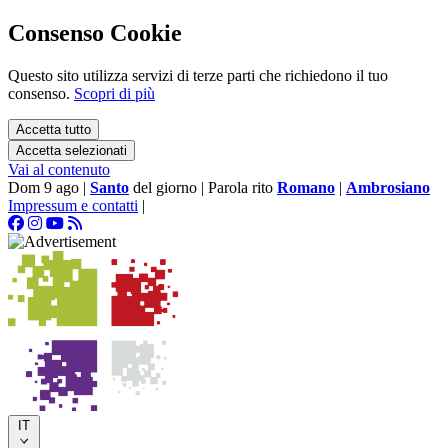
Consenso Cookie
Questo sito utilizza servizi di terze parti che richiedono il tuo
consenso.
Scopri di più
Accetta tutto
Accetta selezionati
Vai al contenuto
Dom 9 ago
|
Santo
del giorno
|
Parola rito
Romano
|
Ambrosiano
Impressum e contatti
|
IT