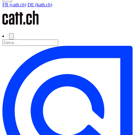
FR (cath.ch)
DE (kath.ch)