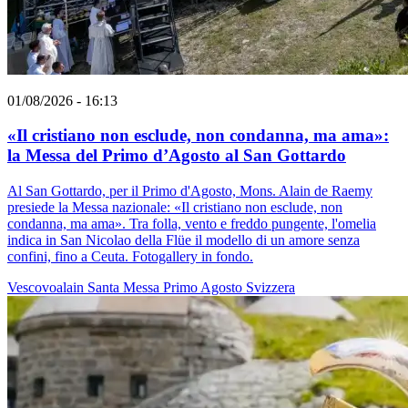
01/08/2026 - 16:13
«Il cristiano non esclude, non condanna, ma ama»:
la Messa del Primo d’Agosto al San Gottardo
Al San Gottardo, per il Primo d'Agosto, Mons. Alain de Raemy
presiede la Messa nazionale: «Il cristiano non esclude, non
condanna, ma ama». Tra folla, vento e freddo pungente, l'omelia
indica in San Nicolao della Flüe il modello di un amore senza
confini, fino a Ceuta. Fotogallery in fondo.
Vescovoalain
Santa Messa
Primo Agosto
Svizzera