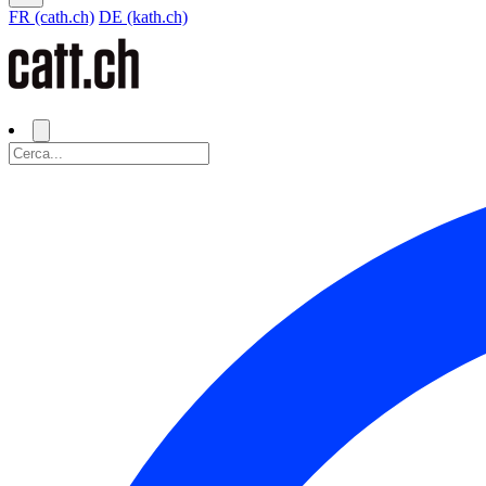
FR (cath.ch)
DE (kath.ch)