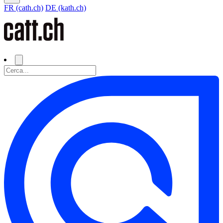
FR (cath.ch)
DE (kath.ch)