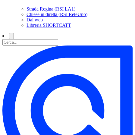
Strada Regina (RSI LA1)
Chiese in diretta (RSI ReteUno)
Dal web
Libreria SHORTCATT