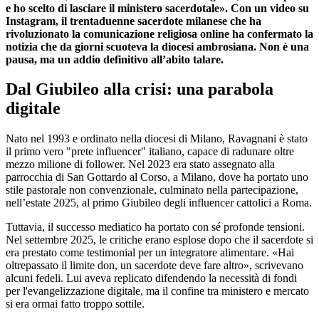
e ho scelto di lasciare il ministero sacerdotale». Con un video su
Instagram, il trentaduenne sacerdote milanese che ha
rivoluzionato la comunicazione religiosa online ha confermato la
notizia che da giorni scuoteva la diocesi ambrosiana. Non è una
pausa, ma un addio definitivo all’abito talare.
Dal Giubileo alla crisi: una parabola
digitale
Nato nel 1993 e ordinato nella diocesi di Milano, Ravagnani è stato
il primo vero "prete influencer" italiano, capace di radunare oltre
mezzo milione di follower. Nel 2023 era stato assegnato alla
parrocchia di San Gottardo al Corso, a Milano, dove ha portato uno
stile pastorale non convenzionale, culminato nella partecipazione,
nell’estate 2025, al primo Giubileo degli influencer cattolici a Roma.
Tuttavia, il successo mediatico ha portato con sé profonde tensioni.
Nel settembre 2025, le critiche erano esplose dopo che il sacerdote si
era prestato come testimonial per un integratore alimentare. «Hai
oltrepassato il limite don, un sacerdote deve fare altro», scrivevano
alcuni fedeli. Lui aveva replicato difendendo la necessità di fondi
per l'evangelizzazione digitale, ma il confine tra ministero e mercato
si era ormai fatto troppo sottile.