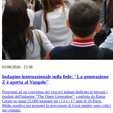
01/06/2026 - 15:38
Indagine internazionale sulla fede: "La generazione
Z è aperta al Vangelo"
Presentati ad un convegno dei vescovi italiani dedicato ai giovani i
risultati dell'indagine "The Open Generation”, condotta da Barna
Group su quasi 25.000 teenager tra i 13 e i 17 anni di 26 Paesi.
Molto positiva nei teenager la percezione di Gesù mentre sono critici
sui cristiani.