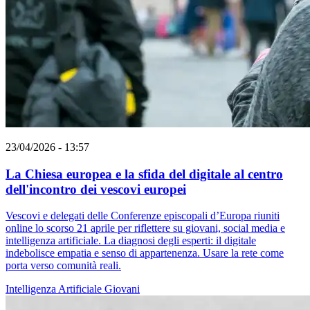
23/04/2026 - 13:57
La Chiesa europea e la sfida del digitale al centro
dell'incontro dei vescovi europei
Vescovi e delegati delle Conferenze episcopali d’Europa riuniti
online lo scorso 21 aprile per riflettere su giovani, social media e
intelligenza artificiale. La diagnosi degli esperti: il digitale
indebolisce empatia e senso di appartenenza. Usare la rete come
porta verso comunità reali.
Intelligenza Artificiale
Giovani