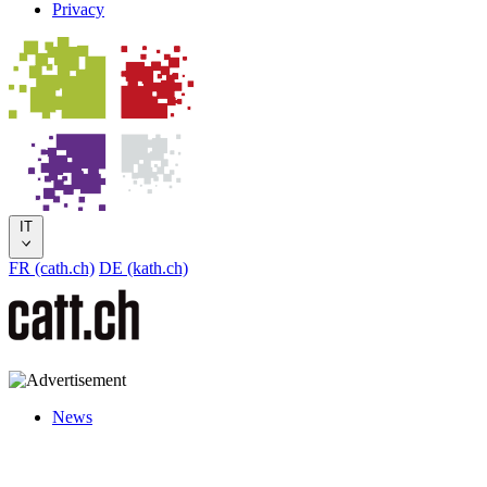
Privacy
IT
FR (cath.ch)
DE (kath.ch)
News