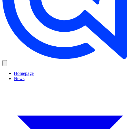
Homepage
News