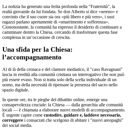
La notizia ha generato una ferita profonda nella "Fraternità", la
realtà giovanile da lui fondata. Se don Alberto si dice «sereno» e
convinto che il suo cuore sia ora «più libero e più vero», i suoi
ragazzi parlano apertamente di «smarrimento e sofferenza».
Ciononostante, la comunità ha espresso il desiderio di continuare a
camminare dentro la Chiesa, cercando di trasformare questa fase
complessa in un’occasione di crescita.
Una sfida per la Chiesa:
l’accompagnamento
Al di là della cronaca e del clamore mediatico, il "caso Ravagnani"
lascia in eredità alla comunità cristiana un interrogativo che non può
più essere evaso. Non si tratta solo della scelta individuale di un
uomo, ma della necessità di ripensare la presenza del sacro nello
spazio digitale.
In queste ore, tra le pieghe del dibattito online, emerge una
consapevolezza cruciale: la Chiesa — dalla gerarchia alle comunità
locali — è chiamata a elaborare nuovi modelli di accompagnamento.
È urgente capire come
custodire, guidare e, laddove necessario,
correggere
i consacrati che scelgono di abitare i "nuovi areopaghi"
dei social media.