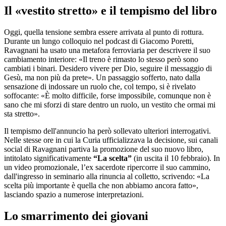
Il «vestito stretto» e il tempismo del libro
Oggi, quella tensione sembra essere arrivata al punto di rottura.
Durante un lungo colloquio nel podcast di Giacomo Poretti,
Ravagnani ha usato una metafora ferroviaria per descrivere il suo
cambiamento interiore: «Il treno è rimasto lo stesso però sono
cambiati i binari. Desidero vivere per Dio, seguire il messaggio di
Gesù, ma non più da prete». Un passaggio sofferto, nato dalla
sensazione di indossare un ruolo che, col tempo, si è rivelato
soffocante: «È molto difficile, forse impossibile, comunque non è
sano che mi sforzi di stare dentro un ruolo, un vestito che ormai mi
sta stretto».
Il tempismo dell'annuncio ha però sollevato ulteriori interrogativi.
Nelle stesse ore in cui la Curia ufficializzava la decisione, sui canali
social di Ravagnani partiva la promozione del suo nuovo libro,
intitolato significativamente
“La scelta”
(in uscita il 10 febbraio). In
un video promozionale, l’ex sacerdote ripercorre il suo cammino,
dall'ingresso in seminario alla rinuncia al colletto, scrivendo: «La
scelta più importante è quella che non abbiamo ancora fatto»,
lasciando spazio a numerose interpretazioni.
Lo smarrimento dei giovani