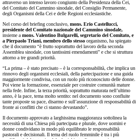
attraverso un intenso lavoro congiunto della Presidenza della Cei,
del Comitato del Cammino sinodale, del Consiglio Permanente,
degli Organismi della Cei e delle Regioni ecclesiastiche.
Nel corso del briefing conclusivo,
mons. Erio Castellucci,
presidente del Comitato nazionale del Cammino sinodale,
insieme a
mons. Valentino Bulgarelli, segretario del Comitato, e
a Pierpaolo Triani, membro dello stesso
organismo, ha spiegato
che il documento “è frutto soprattutto del lavoro della seconda
Assemblea sinodale, con tantissimi emendamenti” e che si struttura
attorno a tre grandi priorità.
“La prima – è stato precisato – è la corresponsabilità, che implica un
rinnovo degli organismi ecclesiali, della partecipazione e una guida
maggiormente condivisa, con un ruolo più riconosciuto delle donne.
Poi viene la formazione, essenziale per costruire comunità mature
nella fede. Infine, la terza priorità, soprattutto maturata nell’ultimo
anno, è la pace, tema molto sentito: nel documento sono confluite
tante proposte su pace, disarmo e sull’assunzione di responsabilità di
fronte ai conflitti che ci stanno devastando”.
Il documento approvato a larghissima maggioranza sottolinea la
necessità di una Chiesa più partecipata e plurale, dove uomini e
donne condividano in modo più equilibrato le responsabilità
pastorali e decisionali. Il tema del ruolo femminile è tra i più