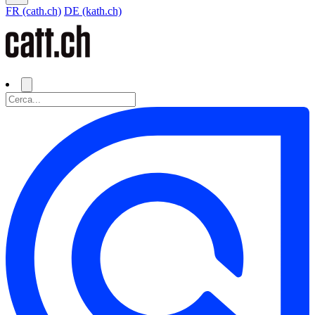
FR (cath.ch)
DE (kath.ch)