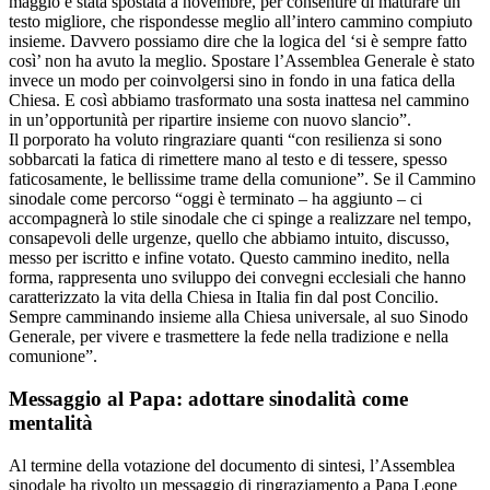
maggio è stata spostata a novembre, per consentire di maturare un
testo migliore, che rispondesse meglio all’intero cammino compiuto
insieme. Davvero possiamo dire che la logica del ‘si è sempre fatto
così’ non ha avuto la meglio. Spostare l’Assemblea Generale è stato
invece un modo per coinvolgersi sino in fondo in una fatica della
Chiesa. E così abbiamo trasformato una sosta inattesa nel cammino
in un’opportunità per ripartire insieme con nuovo slancio”.
Il porporato ha voluto ringraziare quanti “con resilienza si sono
sobbarcati la fatica di rimettere mano al testo e di tessere, spesso
faticosamente, le bellissime trame della comunione”. Se il Cammino
sinodale come percorso “oggi è terminato – ha aggiunto – ci
accompagnerà lo stile sinodale che ci spinge a realizzare nel tempo,
consapevoli delle urgenze, quello che abbiamo intuito, discusso,
messo per iscritto e infine votato. Questo cammino inedito, nella
forma, rappresenta uno sviluppo dei convegni ecclesiali che hanno
caratterizzato la vita della Chiesa in Italia fin dal post Concilio.
Sempre camminando insieme alla Chiesa universale, al suo Sinodo
Generale, per vivere e trasmettere la fede nella tradizione e nella
comunione”.
Messaggio al Papa: adottare sinodalità come
mentalità
Al termine della votazione del documento di sintesi, l’Assemblea
sinodale ha rivolto un messaggio di ringraziamento a Papa Leone