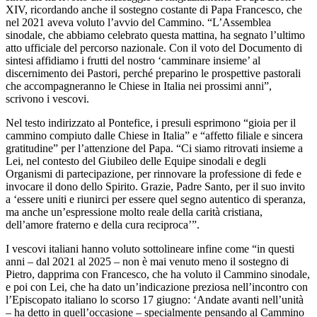
XIV, ricordando anche il sostegno costante di Papa Francesco, che
nel 2021 aveva voluto l’avvio del Cammino. “L’Assemblea
sinodale, che abbiamo celebrato questa mattina, ha segnato l’ultimo
atto ufficiale del percorso nazionale. Con il voto del Documento di
sintesi affidiamo i frutti del nostro ‘camminare insieme’ al
discernimento dei Pastori, perché preparino le prospettive pastorali
che accompagneranno le Chiese in Italia nei prossimi anni”,
scrivono i vescovi.
Nel testo indirizzato al Pontefice, i presuli esprimono “gioia per il
cammino compiuto dalle Chiese in Italia” e “affetto filiale e sincera
gratitudine” per l’attenzione del Papa. “Ci siamo ritrovati insieme a
Lei, nel contesto del Giubileo delle Equipe sinodali e degli
Organismi di partecipazione, per rinnovare la professione di fede e
invocare il dono dello Spirito. Grazie, Padre Santo, per il suo invito
a ‘essere uniti e riunirci per essere quel segno autentico di speranza,
ma anche un’espressione molto reale della carità cristiana,
dell’amore fraterno e della cura reciproca’”.
I vescovi italiani hanno voluto sottolineare infine come “in questi
anni – dal 2021 al 2025 – non è mai venuto meno il sostegno di
Pietro, dapprima con Francesco, che ha voluto il Cammino sinodale,
e poi con Lei, che ha dato un’indicazione preziosa nell’incontro con
l’Episcopato italiano lo scorso 17 giugno: ‘Andate avanti nell’unità
– ha detto in quell’occasione – specialmente pensando al Cammino