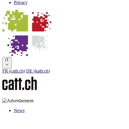
Privacy
IT
FR (cath.ch)
DE (kath.ch)
News