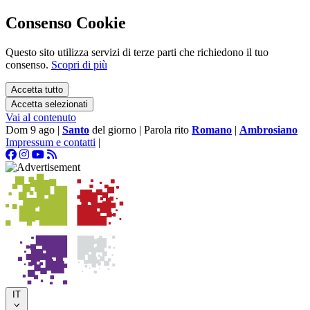
Consenso Cookie
Questo sito utilizza servizi di terze parti che richiedono il tuo
consenso.
Scopri di più
Accetta tutto
Accetta selezionati
Vai al contenuto
Dom 9 ago
|
Santo
del giorno
|
Parola rito
Romano
|
Ambrosiano
Impressum e contatti
|
IT