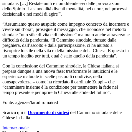
sinodale. […] Restate uniti e non difendetevi dalle provocazioni
dello Spirito. La sinodalità diventi mentalità, nel cuore, nei processi
decisionali e nei modi di agire'”.
“Assumiamo questo auspicio come impegno concreto da incarnare e
vivere sin d’ora”, prosegue il messaggio, che riconosce nel metodo
sinodale “uno stile di vita e di missione” maturato anche attraverso le
difficoltà della pandemia. “Il Cammino sinodale, ritmato dalla
preghiera, dall’ascolto e dalla partecipazione, ci ha aiutato a
riscoprire lo stile della vita e della missione della Chiesa. E questo in
un tempo inedito per tutti, qual è stato quello della pandemia”.
Con la conclusione del Cammino sinodale, la Chiesa italiana si
prepara dunque a una nuova fase: trasformare le intuizioni e le
esperienze maturate in scelte pastorali condivise, nella
consapevolezza – come ha ricordato il cardinale Zuppi – che
“camminare insieme è la condizione per trasmettere la fede nel
tempo presente e per aprire la Chiesa alle sfide del futuro”.
Fonte: agenzie/farodiroma/red
Scarica qui il
Documento di sintesi
del Cammino sinodale delle
Chiese in Italia.
Internazionale