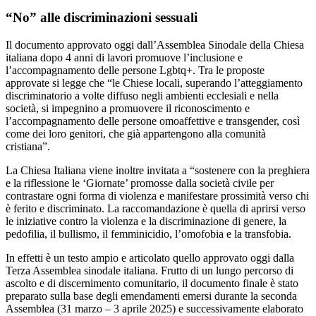
“No” alle discriminazioni sessuali
Il documento approvato oggi dall’Assemblea Sinodale della Chiesa
italiana dopo 4 anni di lavori promuove l’inclusione e
l’accompagnamento delle persone Lgbtq+. Tra le proposte
approvate si legge che “le Chiese locali, superando l’atteggiamento
discriminatorio a volte diffuso negli ambienti ecclesiali e nella
società, si impegnino a promuovere il riconoscimento e
l’accompagnamento delle persone omoaffettive e transgender, così
come dei loro genitori, che già appartengono alla comunità
cristiana”.
La Chiesa Italiana viene inoltre invitata a “sostenere con la preghiera
e la riflessione le ‘Giornate’ promosse dalla società civile per
contrastare ogni forma di violenza e manifestare prossimità verso chi
è ferito e discriminato. La raccomandazione è quella di aprirsi verso
le iniziative contro la violenza e la discriminazione di genere, la
pedofilia, il bullismo, il femminicidio, l’omofobia e la transfobia.
In effetti è un testo ampio e articolato quello approvato oggi dalla
Terza Assemblea sinodale italiana. Frutto di un lungo percorso di
ascolto e di discernimento comunitario, il documento finale è stato
preparato sulla base degli emendamenti emersi durante la seconda
Assemblea (31 marzo – 3 aprile 2025) e successivamente elaborato