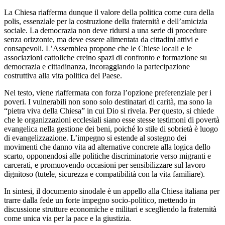
La Chiesa riafferma dunque il valore della politica come cura della
polis, essenziale per la costruzione della fraternità e dell’amicizia
sociale. La democrazia non deve ridursi a una serie di procedure
senza orizzonte, ma deve essere alimentata da cittadini attivi e
consapevoli. L’Assemblea propone che le Chiese locali e le
associazioni cattoliche creino spazi di confronto e formazione su
democrazia e cittadinanza, incoraggiando la partecipazione
costruttiva alla vita politica del Paese.
Nel testo, viene riaffermata con forza l’opzione preferenziale per i
poveri. I vulnerabili non sono solo destinatari di carità, ma sono la
“pietra viva della Chiesa” in cui Dio si rivela. Per questo, si chiede
che le organizzazioni ecclesiali siano esse stesse testimoni di povertà
evangelica nella gestione dei beni, poiché lo stile di sobrietà è luogo
di evangelizzazione. L’impegno si estende al sostegno dei
movimenti che danno vita ad alternative concrete alla logica dello
scarto, opponendosi alle politiche discriminatorie verso migranti e
carcerati, e promuovendo occasioni per sensibilizzare sul lavoro
dignitoso (tutele, sicurezza e compatibilità con la vita familiare).
In sintesi, il documento sinodale è un appello alla Chiesa italiana per
trarre dalla fede un forte impegno socio-politico, mettendo in
discussione strutture economiche e militari e scegliendo la fraternità
come unica via per la pace e la giustizia.