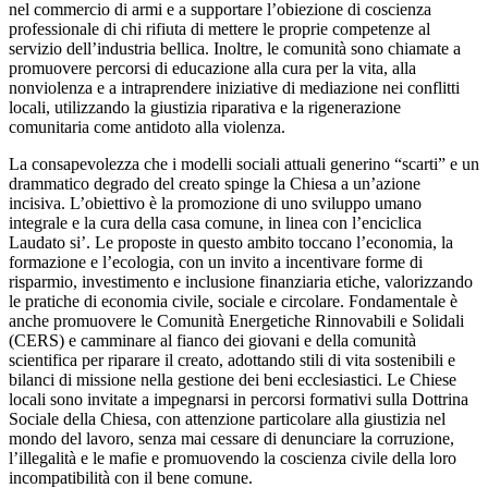
nel commercio di armi e a supportare l’obiezione di coscienza
professionale di chi rifiuta di mettere le proprie competenze al
servizio dell’industria bellica. Inoltre, le comunità sono chiamate a
promuovere percorsi di educazione alla cura per la vita, alla
nonviolenza e a intraprendere iniziative di mediazione nei conflitti
locali, utilizzando la giustizia riparativa e la rigenerazione
comunitaria come antidoto alla violenza.
La consapevolezza che i modelli sociali attuali generino “scarti” e un
drammatico degrado del creato spinge la Chiesa a un’azione
incisiva. L’obiettivo è la promozione di uno sviluppo umano
integrale e la cura della casa comune, in linea con l’enciclica
Laudato si’. Le proposte in questo ambito toccano l’economia, la
formazione e l’ecologia, con un invito a incentivare forme di
risparmio, investimento e inclusione finanziaria etiche, valorizzando
le pratiche di economia civile, sociale e circolare. Fondamentale è
anche promuovere le Comunità Energetiche Rinnovabili e Solidali
(CERS) e camminare al fianco dei giovani e della comunità
scientifica per riparare il creato, adottando stili di vita sostenibili e
bilanci di missione nella gestione dei beni ecclesiastici. Le Chiese
locali sono invitate a impegnarsi in percorsi formativi sulla Dottrina
Sociale della Chiesa, con attenzione particolare alla giustizia nel
mondo del lavoro, senza mai cessare di denunciare la corruzione,
l’illegalità e le mafie e promuovendo la coscienza civile della loro
incompatibilità con il bene comune.