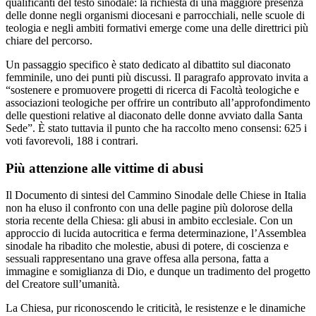
qualificanti del testo sinodale: la richiesta di una maggiore presenza
delle donne negli organismi diocesani e parrocchiali, nelle scuole di
teologia e negli ambiti formativi emerge come una delle direttrici più
chiare del percorso.
Un passaggio specifico è stato dedicato al dibattito sul diaconato
femminile, uno dei punti più discussi. Il paragrafo approvato invita a
“sostenere e promuovere progetti di ricerca di Facoltà teologiche e
associazioni teologiche per offrire un contributo all’approfondimento
delle questioni relative al diaconato delle donne avviato dalla Santa
Sede”. È stato tuttavia il punto che ha raccolto meno consensi: 625 i
voti favorevoli, 188 i contrari.
Più attenzione alle vittime di abusi
Il Documento di sintesi del Cammino Sinodale delle Chiese in Italia
non ha eluso il confronto con una delle pagine più dolorose della
storia recente della Chiesa: gli abusi in ambito ecclesiale. Con un
approccio di lucida autocritica e ferma determinazione, l’Assemblea
sinodale ha ribadito che molestie, abusi di potere, di coscienza e
sessuali rappresentano una grave offesa alla persona, fatta a
immagine e somiglianza di Dio, e dunque un tradimento del progetto
del Creatore sull’umanità.
La Chiesa, pur riconoscendo le criticità, le resistenze e le dinamiche