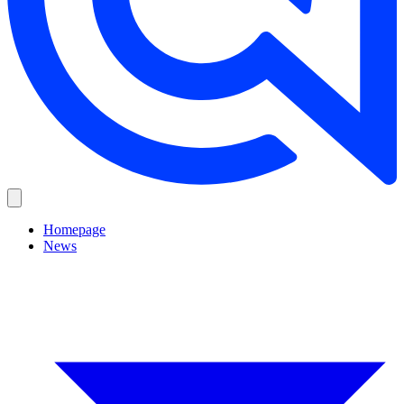
Homepage
News