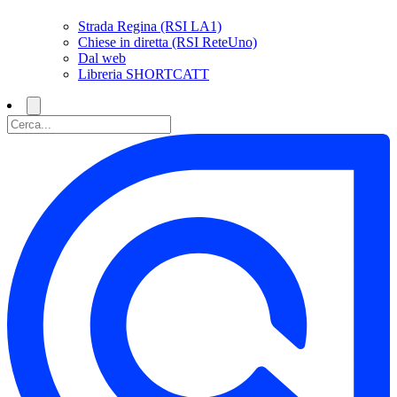
Strada Regina (RSI LA1)
Chiese in diretta (RSI ReteUno)
Dal web
Libreria SHORTCATT