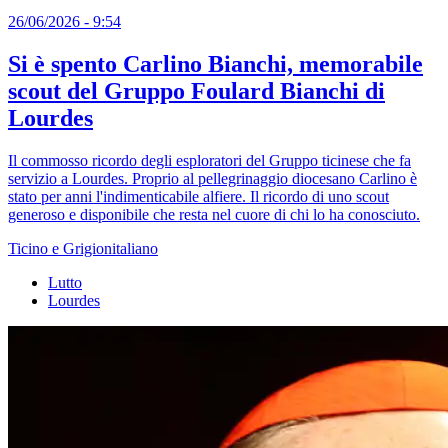
26/06/2026 - 9:54
Si è spento Carlino Bianchi, memorabile
scout del Gruppo Foulard Bianchi di
Lourdes
Il commosso ricordo degli esploratori del Gruppo ticinese che fa
servizio a Lourdes. Proprio al pellegrinaggio diocesano Carlino è
stato per anni l'indimenticabile alfiere. Il ricordo di uno scout
generoso e disponibile che resta nel cuore di chi lo ha conosciuto.
Ticino e Grigionitaliano
Lutto
Lourdes