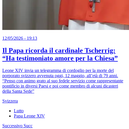
12/05/2026 - 19:13
Il Papa ricorda il cardinale Tscherrig:
“Ha testimoniato amore per la Chiesa”
Leone XIV invia un telegramma di cordoglio per la morte del
porporato svizzero avvenuta oggi, 12 maggio, all’età di 79 anni.
“Penso con animo grato al suo fedele servizio come rappresentante
pontificio in diversi Paesi e poi come membro di alcuni dicasteri
della Santa Sede”
Svizzera
Lutto
Papa Leone XIV
Successivo
Succ