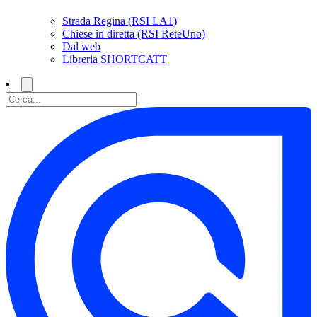
Strada Regina (RSI LA1)
Chiese in diretta (RSI ReteUno)
Dal web
Libreria SHORTCATT