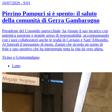
16/07/2026 - 9:01
Pierino Pampuri si è spento: il saluto
della comunità di Gerra Gambarogno
Presidente del Consiglio parrocchiale, ha vissuto il suo incarico con
autentica passione e grande senso di responsabilità, accompagnando
con i suoi collaboratori anche le realtà di Caviano e Sant’Abbondio.
Ai funerali il messaggio di mons. Zanini che ricorda un uomo di
fede e uno sportivo che ha interpretato tutta la vita da vero atleta.
Ticino e Grigionitaliano
Lutto