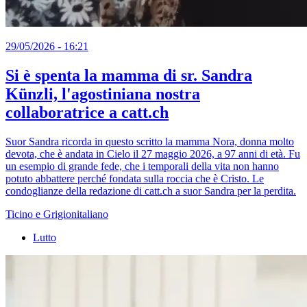
29/05/2026 - 16:21
Si è spenta la mamma di sr. Sandra
Künzli, l'agostiniana nostra
collaboratrice a catt.ch
Suor Sandra ricorda in questo scritto la mamma Nora, donna molto
devota, che è andata in Cielo il 27 maggio 2026, a 97 anni di età. Fu
un esempio di grande fede, che i temporali della vita non hanno
potuto abbattere perché fondata sulla roccia che è Cristo. Le
condoglianze della redazione di catt.ch a suor Sandra per la perdita.
Ticino e Grigionitaliano
Lutto