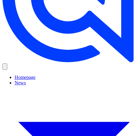
Homepage
News