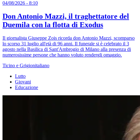
04/08/2026 - 8:10
Don Antonio Mazzi, il traghettatore del
Duemila con la flotta di Exodus
Il giornalista Giuseppe Zois ricorda don Antonio Mazzi, scomparso
lo scorso 31 luglio all'età di 96 anni. Il funerale si è celebrato il 3
agosto nella Basilica di Sant'Ambrogio di Milano alla presenza di
numerosissime persone che hanno voluto rendergli omaggio.
Ticino e Grigionitaliano
Lutto
Giovani
Educazione