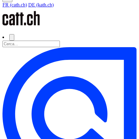
FR (cath.ch)
DE (kath.ch)