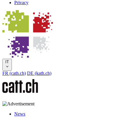
Privacy
IT
FR (cath.ch)
DE (kath.ch)
News