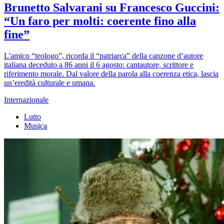
Brunetto Salvarani su Francesco Guccini:
“Un faro per molti: coerente fino alla
fine”
L'amico “teologo”, ricorda il “patriarca” della canzone d’autore
italiana deceduto a 86 anni il 6 agosto: cantautore, scrittore e
riferimento morale. Dal valore della parola alla coerenza etica, lascia
un’eredità culturale e umana.
Internazionale
Lutto
Musica