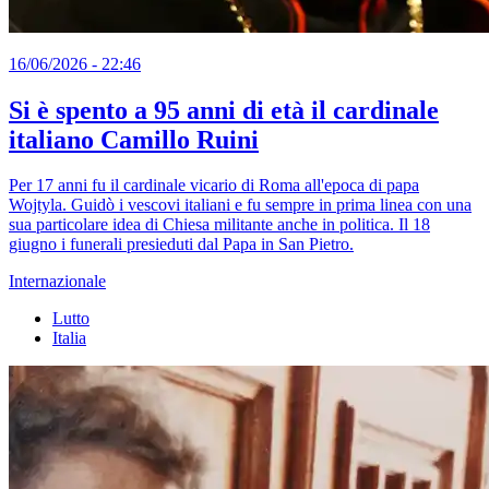
16/06/2026 - 22:46
Si è spento a 95 anni di età il cardinale
italiano Camillo Ruini
Per 17 anni fu il cardinale vicario di Roma all'epoca di papa
Wojtyla. Guidò i vescovi italiani e fu sempre in prima linea con una
sua particolare idea di Chiesa militante anche in politica. Il 18
giugno i funerali presieduti dal Papa in San Pietro.
Internazionale
Lutto
Italia