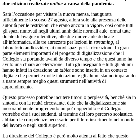
due edizioni realizzate
online
a causa della pandemia.
Sarà l’occasione per visitare la nuova mensa, inaugurata
ufficialmente lo scorso 27 agosto, allora solo alla presenza delle
autorità per le restrizioni che erano ancora in vigore, così come tutti
gli spazi rinnovati negli ultimi anni: dalle normali aule, ormai tutte
dotate di lavagne interattive, alle due nuove aule dedicate
all’informatica, alle tre attrezzate per lezioni in
streaming,
al
laboratorio audio-video, ai nuovi spazi per la ricreazione. In gran
parte elementi importanti del progetto di digitalizzazione che il
Collegio sta portando avanti da diverso tempo e che quest’anno ha
avuto una chiara accelerazione. Tutti gli insegnanti e tutti gli alunni
hanno infatti in dotazione un
tablet
e sono inseriti in un contesto
digitale che permette molte interazioni e gli alunni stanno imparando
a usare sempre meglio questi strumenti nell’attività di
apprendimento.
Questo processo potrebbe incutere timori o perplessità, benché sia in
sintonia con la realtà circostante, dato che la digitalizzazione sta
inesorabilmente progredendo un po’ dappertutto e il Collegio
vorrebbe che i suoi studenti, al termine del loro percorso scolastico,
abbiano le competenze necessarie per il loro inserimento nel mondo
del lavoro o negli studi superiori.
La direzione del Collegio è però molto attenta al fatto che questo