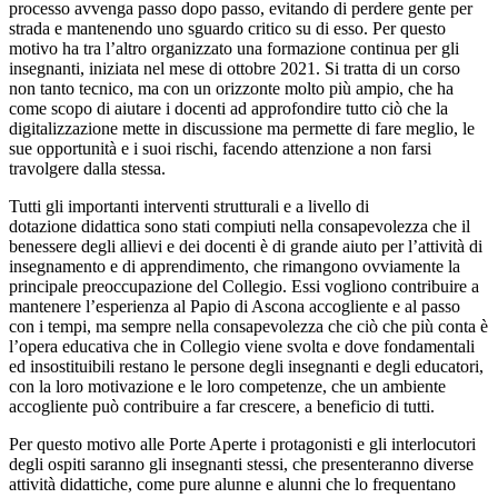
processo avvenga passo dopo passo, evitando di perdere gente per
strada e mantenendo uno sguardo critico su di esso. Per questo
motivo ha tra l’altro organizzato una formazione continua per gli
insegnanti, iniziata nel mese di ottobre 2021. Si tratta di un corso
non tanto tecnico, ma con un orizzonte molto più ampio, che ha
come scopo di aiutare i docenti ad approfondire tutto ciò che la
digitalizzazione mette in discussione ma permette di fare meglio, le
sue opportunità e i suoi rischi, facendo attenzione a non farsi
travolgere dalla stessa.
Tutti gli importanti interventi strutturali e a livello di
dotazione didattica sono stati compiuti nella consapevolezza che il
benessere degli allievi e dei docenti è di grande aiuto per l’attività di
insegnamento e di apprendimento, che rimangono ovviamente la
principale preoccupazione del Collegio. Essi vogliono contribuire a
mantenere l’esperienza al Papio di Ascona accogliente e al passo
con i tempi, ma sempre nella consapevolezza che ciò che più conta è
l’opera educativa che in Collegio viene svolta e dove fondamentali
ed insostituibili restano le persone degli insegnanti e degli educatori,
con la loro motivazione e le loro competenze, che un ambiente
accogliente può contribuire a far crescere, a beneficio di tutti.
Per questo motivo alle Porte Aperte i protagonisti e gli interlocutori
degli ospiti saranno gli insegnanti stessi, che presenteranno diverse
attività didattiche, come pure alunne e alunni che lo frequentano