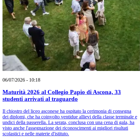
06/07/2026 - 10:18
Maturità 2026 al Collegio Papio di Ascona, 33
studenti arrivati al traguardo
Il chiostro del liceo asconese ha ospitato la cerimonia di consegna
dei diplomi, che ha coinvolto ventidue allievi della classe terminale e
undici della passerella. La serata, conclusa con una cena di gala, ha
visto anche l'assegnazione dei riconoscimenti ai migliori risultati
scolastici e nelle materie d'istituto.