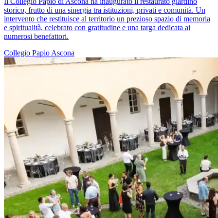
Il Collegio Papio di Ascona ha inaugurato il restaurato giardino
storico, frutto di una sinergia tra istituzioni, privati e comunità. Un
intervento che restituisce al territorio un prezioso spazio di memoria
e spiritualità, celebrato con gratitudine e una targa dedicata ai
numerosi benefattori.
Collegio Papio
Ascona