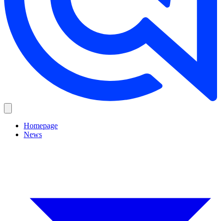
Homepage
News