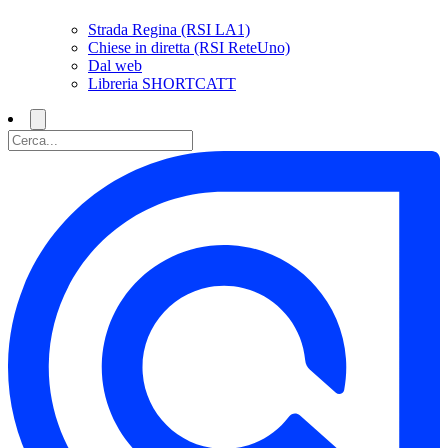
Strada Regina (RSI LA1)
Chiese in diretta (RSI ReteUno)
Dal web
Libreria SHORTCATT