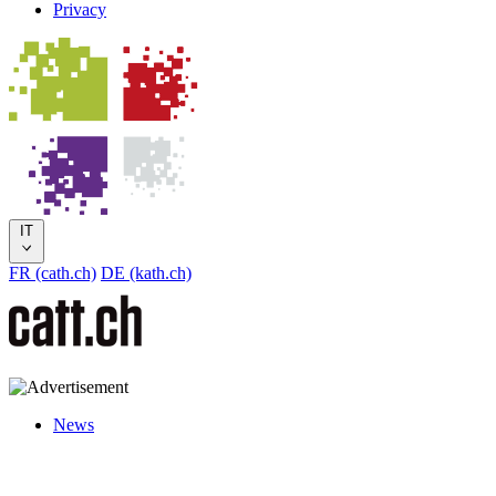
Privacy
IT
FR (cath.ch)
DE (kath.ch)
News