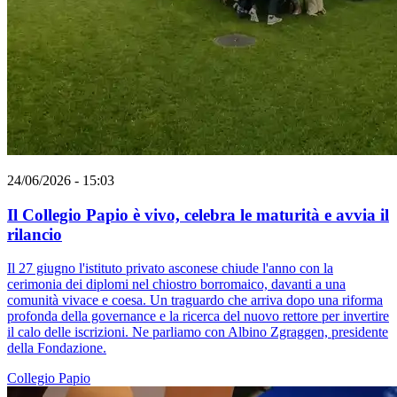
24/06/2026 - 15:03
Il Collegio Papio è vivo, celebra le maturità e avvia il
rilancio
Il 27 giugno l'istituto privato asconese chiude l'anno con la
cerimonia dei diplomi nel chiostro borromaico, davanti a una
comunità vivace e coesa. Un traguardo che arriva dopo una riforma
profonda della governance e la ricerca del nuovo rettore per invertire
il calo delle iscrizioni. Ne parliamo con Albino Zgraggen, presidente
della Fondazione.
Collegio Papio