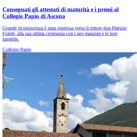
Consegnati gli attestati di maturità e i premi al
Collegio Papio di Ascona
Grande riconoscenza è stata espressa verso il rettore don Patrizio
Foletti, alla sua ultima cerimonia con i neo maturati e le loro
famiglie.
Collegio Papio