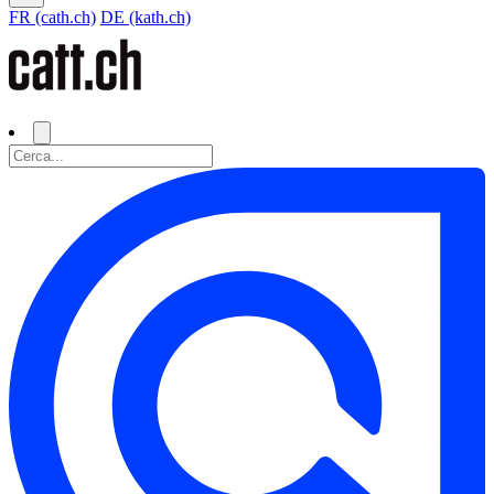
FR (cath.ch)
DE (kath.ch)