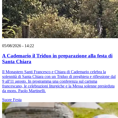
05/08/2026 - 14:22
A Cademario il Triduo in preparazione alla festa di
Santa Chiara
Il Monastero Santi Francesco e Chiara di Cademario celebra la
solennità di Santa Chiara con un Triduo di preghiera e riflessione dal
9 all'11 agosto. In programma una conferenza sul carisma
francescano, le celebrazioni liturgiche e la Messa solenne presieduta
da mons. Paolo Martinelli.
Suore
Festa