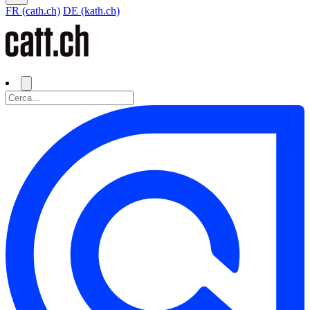
FR (cath.ch)
DE (kath.ch)