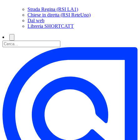
Strada Regina (RSI LA1)
Chiese in diretta (RSI ReteUno)
Dal web
Libreria SHORTCATT