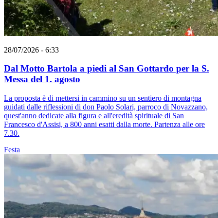
28/07/2026 - 6:33
Dal Motto Bartola a piedi al San Gottardo per la S.
Messa del 1. agosto
La proposta è di mettersi in cammino su un sentiero di montagna
guidati dalle riflessioni di don Paolo Solari, parroco di Novazzano,
quest'anno dedicate alla figura e all'eredità spirituale di San
Francesco d'Assisi, a 800 anni esatti dalla morte. Partenza alle ore
7.30.
Festa