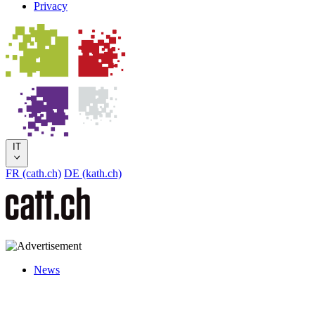
Privacy
IT
FR (cath.ch)
DE (kath.ch)
News