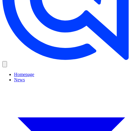
Homepage
News