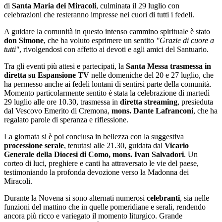
di
Santa Maria dei Miracoli
, culminata il 29 luglio con
celebrazioni che resteranno impresse nei cuori di tutti i fedeli.
A guidare la comunità in questo intenso cammino spirituale è stato
don Simone
, che ha voluto esprimere un sentito
"Grazie di cuore a
tutti"
, rivolgendosi con affetto ai devoti e agli amici del Santuario.
Tra gli eventi più attesi e partecipati, la
Santa Messa trasmessa in
diretta su Espansione TV
nelle domeniche del 20 e 27 luglio, che
ha permesso anche ai fedeli lontani di sentirsi parte della comunità.
Momento particolarmente sentito è stata la celebrazione di martedì
29 luglio alle ore 10.30, trasmessa in
diretta streaming
, presieduta
dal Vescovo Emerito di Cremona,
mons. Dante Lafranconi
, che ha
regalato parole di speranza e riflessione.
La giornata si è poi conclusa in bellezza con la suggestiva
processione serale
, tenutasi alle 21.30, guidata dal
Vicario
Generale della Diocesi di Como, mons. Ivan Salvadori
. Un
corteo di luci, preghiere e canti ha attraversato le vie del paese,
testimoniando la profonda devozione verso la Madonna dei
Miracoli.
Durante la Novena si sono alternati numerosi
celebranti
, sia nelle
funzioni del mattino che in quelle pomeridiane e serali, rendendo
ancora più ricco e variegato il momento liturgico. Grande