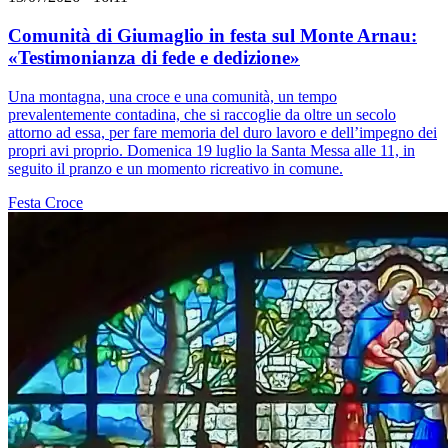
Comunità di Giumaglio in festa sul Monte Arnau:
«Testimonianza di fede e dedizione»
Una montagna, una croce e una comunità, un tempo
prevalentemente contadina, che si raccoglie da oltre un secolo
attorno ad essa, per fare memoria del duro lavoro e dell’impegno dei
propri avi proprio. Domenica 19 luglio la Santa Messa alle 11, in
seguito il pranzo e un momento ricreativo in comune.
Festa
Croce