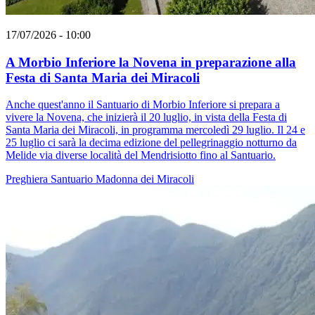
17/07/2026 - 10:00
A Morbio Inferiore la Novena in preparazione alla
Festa di Santa Maria dei Miracoli
Anche quest'anno il Santuario di Morbio Inferiore si prepara a
vivere la Novena, che inizierà il 20 luglio, in vista della Festa di
Santa Maria dei Miracoli, in programma mercoledì 29 luglio. Il 24 e
25 luglio ci sarà la decima edizione del pellegrinaggio notturno da
Melide via diverse località del Mendrisiotto fino al Santuario.
Preghiera
Santuario
Madonna dei Miracoli