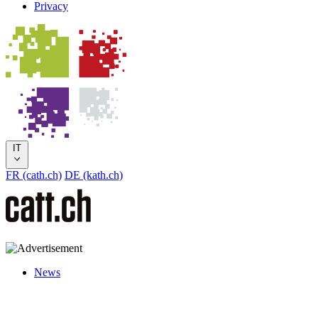
Privacy
IT
FR (cath.ch)
DE (kath.ch)
News