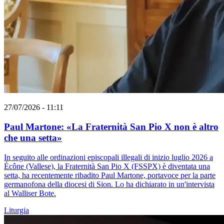
27/07/2026 - 11:11
Paul Martone: «La Fraternità San Pio X non è altro
che una setta»
In seguito alle ordinazioni episcopali illegali di inizio luglio 2026 a
Écône (Vallese), la Fraternità San Pio X (FSSPX) è diventata una
setta, ha recentemente ribadito Paul Martone, portavoce per la parte
germanofona della diocesi di Sion. Lo ha dichiarato in un'intervista
al Walliser Bote.
Liturgia