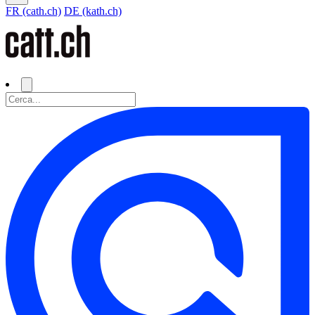
FR (cath.ch)
DE (kath.ch)