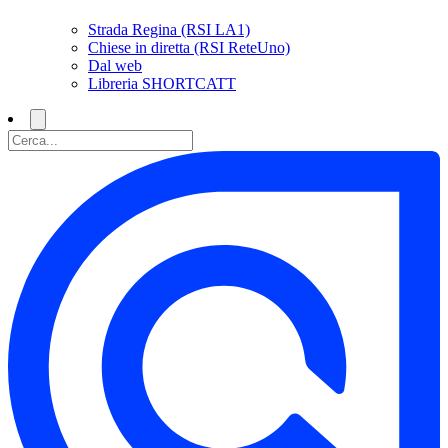
Strada Regina (RSI LA1)
Chiese in diretta (RSI ReteUno)
Dal web
Libreria SHORTCATT