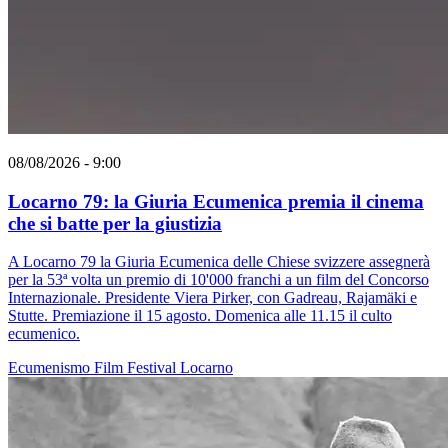
08/08/2026 - 9:00
Locarno 79: la Giuria Ecumenica premia il cinema
che si batte per la giustizia
A Locarno 79 la Giuria Ecumenica delle Chiese svizzere assegnerà
per la 53ª volta un premio di 10'000 franchi a un film del Concorso
Internazionale. Presidente Viera Pirker, con Gadreau, Rajamäki e
Stutte. Premiazione il 15 agosto. Domenica alle 11.15 il culto
ecumenico.
Ecumenismo
Film
Festival
Locarno