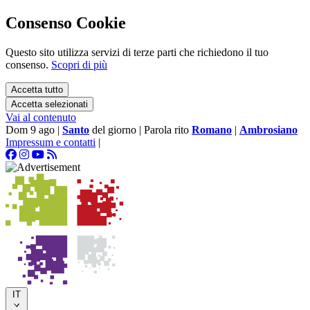
Consenso Cookie
Questo sito utilizza servizi di terze parti che richiedono il tuo
consenso.
Scopri di più
Accetta tutto
Accetta selezionati
Vai al contenuto
Dom 9 ago
|
Santo
del giorno
|
Parola rito
Romano
|
Ambrosiano
Impressum e contatti
|
IT