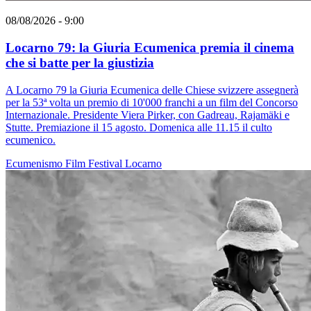
08/08/2026 - 9:00
Locarno 79: la Giuria Ecumenica premia il cinema
che si batte per la giustizia
A Locarno 79 la Giuria Ecumenica delle Chiese svizzere assegnerà
per la 53ª volta un premio di 10'000 franchi a un film del Concorso
Internazionale. Presidente Viera Pirker, con Gadreau, Rajamäki e
Stutte. Premiazione il 15 agosto. Domenica alle 11.15 il culto
ecumenico.
Ecumenismo
Film
Festival
Locarno