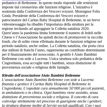
pediatrico di Betlemme. In questo modo risponde alle restrizioni
imposte dal coronavirus alle funzioni religiose. L’iniziativa è
sostenuta dalla Conferenza dei Vescovi svizzeri. Monsignor Felix
Gmür, Presidente della Conferenza dei Vescovi svizzeri e
patrocinatore del Caritas Baby Hospital di Betlemme, in un breve
videomessaggio ha ribadito l’importanza della struttura per la
regione invitando ad appoggiare la Colletta natalizia 2020.
Quest’anno la pandemia limita fortemente il numero di fedeli nelle
Chiese e l’Associazione ha quindi deciso di promuovere la raccolta
fondi, che di solito viene effettuata durante le funzioni religiose nel
periodo natalizio, anche online. La Colletta natalizia, che porta circa
due milioni di franchi l’anno, rappresenta un contributo determinante
per il finanziamento del nosocomio. A gestirlo è Aiuto Bambini
Betlemme con sede a Lucerna. Unica struttura solo pediatrica della
Cisgiordania, essa accoglie tutti i bambini, senza distinzione di
provenienza sociale o religiosa delle famiglie.
Ritratto dell'associazione Aiuto Bambini Betlemme
L’associazione Aiuto Bambini Betlemme con sede a Lucerna
finanzia e gestisce il Caritas Baby Hospital di Betlemme in
Cisgiordania. L’ospedale cura annualmente 50’000 piccoli pazienti,
in ambulatorio o in clinica. Ogni bambino viene assistito, senza
distinzione di provenienza sociale o religiosa. Il concetto di cura
coinvolge strettamente nel processo di guarigione anche i genitori;
la struttura dispone inoltre di Servizi sociali qualificati. Con i suoi