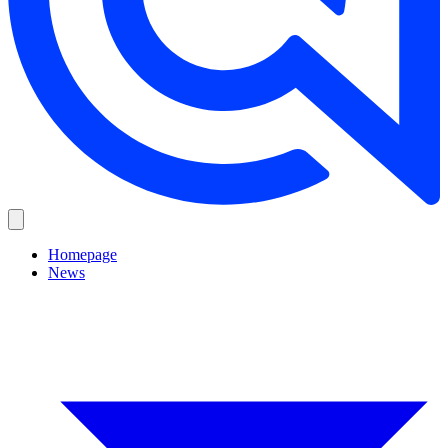
Homepage
News