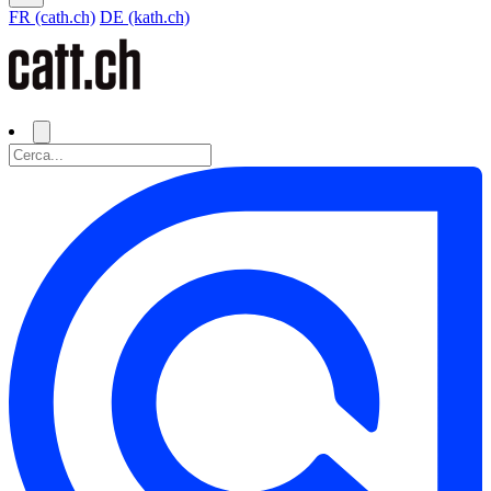
FR (cath.ch)
DE (kath.ch)