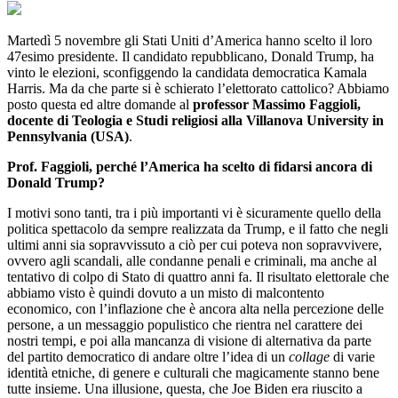
Martedì 5 novembre gli Stati Uniti d’America hanno scelto il loro
47esimo presidente. Il candidato repubblicano, Donald Trump, ha
vinto le elezioni, sconfiggendo la candidata democratica Kamala
Harris. Ma da che parte si è schierato l’elettorato cattolico? Abbiamo
posto questa ed altre domande al
professor Massimo Faggioli,
docente di Teologia e Studi religiosi alla Villanova University in
Pennsylvania (USA)
.
Prof. Faggioli, perché l’America ha scelto di fidarsi ancora di
Donald Trump?
I motivi sono tanti, tra i più importanti vi è sicuramente quello della
politica spettacolo da sempre realizzata da Trump, e il fatto che negli
ultimi anni sia sopravvissuto a ciò per cui poteva non sopravvivere,
ovvero agli scandali, alle condanne penali e criminali, ma anche al
tentativo di colpo di Stato di quattro anni fa. Il risultato elettorale che
abbiamo visto è quindi dovuto a un misto di malcontento
economico, con l’inflazione che è ancora alta nella percezione delle
persone, a un messaggio populistico che rientra nel carattere dei
nostri tempi, e poi alla mancanza di visione di alternativa da parte
del partito democratico di andare oltre l’idea di un
collage
di varie
identità etniche, di genere e culturali che magicamente stanno bene
tutte insieme. Una illusione, questa, che Joe Biden era riuscito a