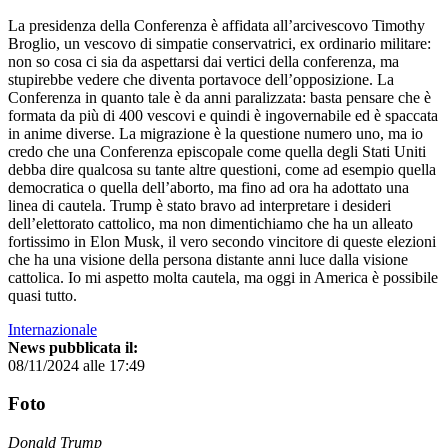
La presidenza della Conferenza è affidata all’arcivescovo Timothy
Broglio, un vescovo di simpatie conservatrici, ex ordinario militare:
non so cosa ci sia da aspettarsi dai vertici della conferenza, ma
stupirebbe vedere che diventa portavoce dell’opposizione. La
Conferenza in quanto tale è da anni paralizzata: basta pensare che è
formata da più di 400 vescovi e quindi è ingovernabile ed è spaccata
in anime diverse. La migrazione è la questione numero uno, ma io
credo che una Conferenza episcopale come quella degli Stati Uniti
debba dire qualcosa su tante altre questioni, come ad esempio quella
democratica o quella dell’aborto, ma fino ad ora ha adottato una
linea di cautela. Trump è stato bravo ad interpretare i desideri
dell’elettorato cattolico, ma non dimentichiamo che ha un alleato
fortissimo in Elon Musk, il vero secondo vincitore di queste elezioni
che ha una visione della persona distante anni luce dalla visione
cattolica. Io mi aspetto molta cautela, ma oggi in America è possibile
quasi tutto.
Internazionale
News pubblicata il:
08/11/2024 alle 17:49
Foto
Donald Trump