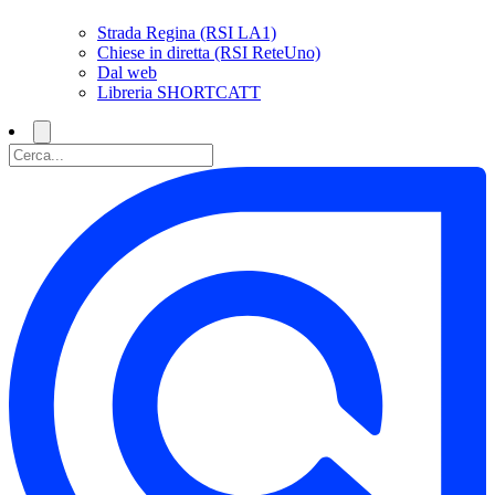
Strada Regina (RSI LA1)
Chiese in diretta (RSI ReteUno)
Dal web
Libreria SHORTCATT