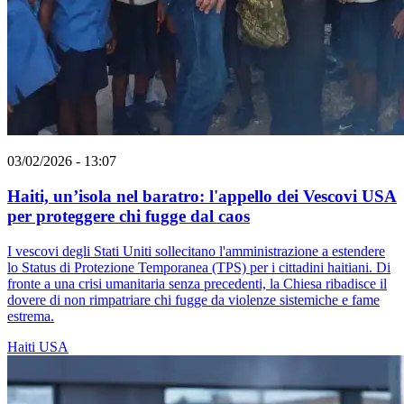
03/02/2026 - 13:07
Haiti, un’isola nel baratro: l'appello dei Vescovi USA
per proteggere chi fugge dal caos
I vescovi degli Stati Uniti sollecitano l'amministrazione a estendere
lo Status di Protezione Temporanea (TPS) per i cittadini haitiani. Di
fronte a una crisi umanitaria senza precedenti, la Chiesa ribadisce il
dovere di non rimpatriare chi fugge da violenze sistemiche e fame
estrema.
Haiti
USA