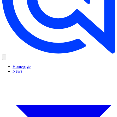
Homepage
News