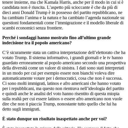
tenere insieme, ma che Kamala Harris, anche per il modo in cui si è
candidata non è riuscita. L’aspetto più scioccante è che da più di
dieci anni Donald Trump è in possesso del partito repubblicano, ne
ha cambiato l’anima e la natura e ha cambiato l’agenda nazionale su
questioni fondamentali come l’immigrazione e il modello liberale di
scambi economici senza frontiere.
Perché i sondaggi hanno mostrato fino all’ultimo grande
indecisione tra il popolo americano?
C’è sicuramente stata un cattiva interpretazione dell’elettorato che ha
votato Trump. Il sistema informativo, i grandi giornali e le tv hanno
guardato erroneamente al popolo americano secondo una prospettiva
della diversità come un valore di sinistra. I dati sono stati interpretati
in un modo per cui per esempio essere non bianchi voleva dire
automaticamente votare per i democratici, cosa che non è successa.
Ci sono molti immigrati, latinos e afro americani che hanno votato
per i repubblicani, ma questo non rientrava nell’ideologia del partito
e quindi anche le analisi del voto hanno risentito di questa miopia
sulla realtà per cui essere latinos o essere afro americano non vuole
dire che non ti piaccia Trump, nonostante tutto quello che lui ha
detto sugli immigrati.
È stato dunque un risultato inaspettato anche per voi?