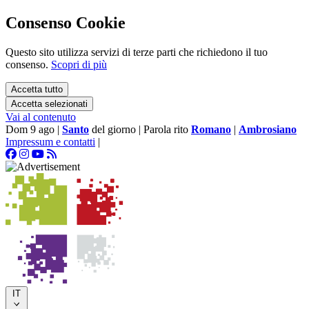
Consenso Cookie
Questo sito utilizza servizi di terze parti che richiedono il tuo
consenso.
Scopri di più
Accetta tutto
Accetta selezionati
Vai al contenuto
Dom 9 ago
|
Santo
del giorno
|
Parola rito
Romano
|
Ambrosiano
Impressum e contatti
|
IT