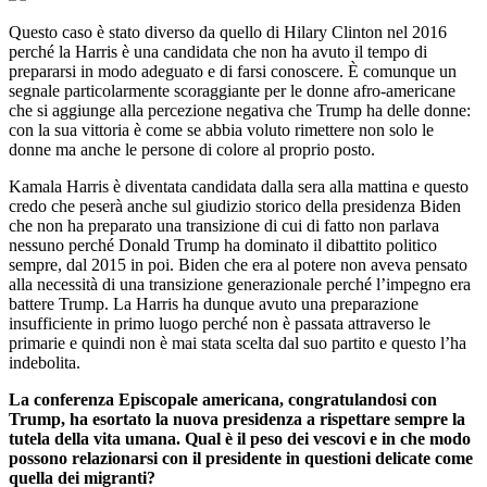
Questo caso è stato diverso da quello di Hilary Clinton nel 2016
perché la Harris è una candidata che non ha avuto il tempo di
prepararsi in modo adeguato e di farsi conoscere. È comunque un
segnale particolarmente scoraggiante per le donne afro-americane
che si aggiunge alla percezione negativa che Trump ha delle donne:
con la sua vittoria è come se abbia voluto rimettere non solo le
donne ma anche le persone di colore al proprio posto.
Kamala Harris è diventata candidata dalla sera alla mattina e questo
credo che peserà anche sul giudizio storico della presidenza Biden
che non ha preparato una transizione di cui di fatto non parlava
nessuno perché Donald Trump ha dominato il dibattito politico
sempre, dal 2015 in poi. Biden che era al potere non aveva pensato
alla necessità di una transizione generazionale perché l’impegno era
battere Trump. La Harris ha dunque avuto una preparazione
insufficiente in primo luogo perché non è passata attraverso le
primarie e quindi non è mai stata scelta dal suo partito e questo l’ha
indebolita.
La conferenza Episcopale americana, congratulandosi con
Trump, ha esortato la nuova presidenza a rispettare sempre la
tutela della vita umana. Qual è il peso dei vescovi e in che modo
possono relazionarsi con il presidente in questioni delicate come
quella dei migranti?