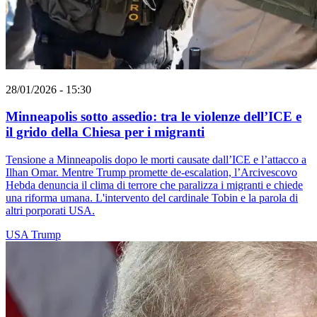
28/01/2026 - 15:30
Minneapolis sotto assedio: tra le violenze dell’ICE e
il grido della Chiesa per i migranti
Tensione a Minneapolis dopo le morti causate dall’ICE e l’attacco a
Ilhan Omar. Mentre Trump promette de-escalation, l’Arcivescovo
Hebda denuncia il clima di terrore che paralizza i migranti e chiede
una riforma umana. L'intervento del cardinale Tobin e la parola di
altri porporati USA.
USA
Trump