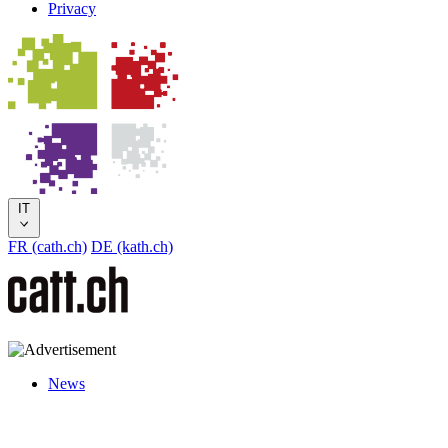
Privacy
IT
FR (cath.ch)
DE (kath.ch)
News