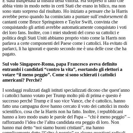
È stata inaspettata la misura della vittoria. Ha sorpreso il fatto che
abbia vinto in modo netto in certi Stati che erano in bilico, ma non
sono stato sorpreso dal risultato. Ho iniziato a pensare che la Harris
avrebbe perso quando ha cominciato a puntare sull’
endorsement
di
cantanti come Bruce Springsteen e Taylor Swift, convinta che
conquistando gli artisti avrebbe automaticamente conquistato i voti
dei loro fans. Inoltre, con i miei studenti del corso su cattolici e
politica degli Stati Uniti abbiamo proprio visto come la Harris non
parlava a certe componenti del Paese come i cattolici. Ha evitato di
parlarci, li ha ignorati e questo secondo me è una delle cose che ha
pagato.
Sul volo Singapore-Roma, papa Francesco aveva definito
entrambi i candidati “contro la vita”, esortando gli elettori a
votare “il meno peggio”. Come si sono schierati i cattolici
americani? Perché?
I sondaggi realizzati dagli istituti specializzati dicono che quest’anno
i cattolici hanno votato per Trump molto più di prima e questo è
successo perché Trump e il suo vice Vance, che è cattolico, hanno
fatto una campagna dove hanno cercato il voto dei cattolici in modo
scientifico, cosa che la Harris non ha fatto. Inoltre, i repubblicani
hanno a loro modo usato le parole del Papa – “chi è meno peggio” –
rafforzando l’idea che l’altra candidata era peggio di loro. Non
hanno mai detto “noi siamo buoni cristiani”, ma hanno
semplicemente detto “l’altra è peggio” su alcune questioni radicali