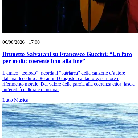
06/08/2026 - 17:00
Brunetto Salvarani su Francesco Guccini: “Un faro
per molti: coerente fino alla fine”
L'amico “teologo”, ricorda il “patriarca” della canzone d’autore
italiana deceduto a 86 anni il 6 agosto: cantautore, scrittore e
riferimento morale. Dal valore della parola alla coerenza etica, lascia
un’eredità culturale e umana.
Lutto
Musica