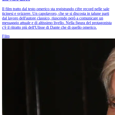
Il film tratto dal testo omerico sta registrando cifre record nelle sale
ticinesi e svizzere. Un capolavoro, che se si discosta in talune parti
dal lavoro dell'autore classico, riuscendo però a comunicare un
messaggio attuale e di altissimo livello. Nella figura del protagonista
c'è il ritratto più dell'Ulisse di Dante che di quello omerico.
Film