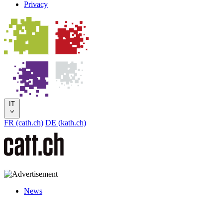
Privacy
IT
FR (cath.ch)
DE (kath.ch)
News