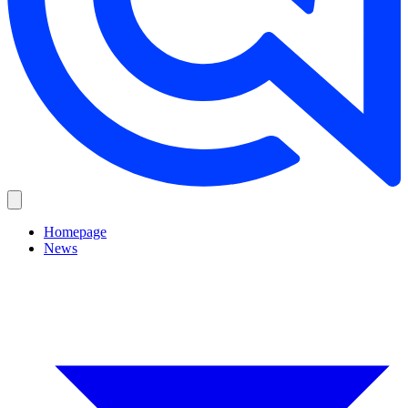
Homepage
News