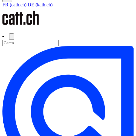
FR (cath.ch)
DE (kath.ch)