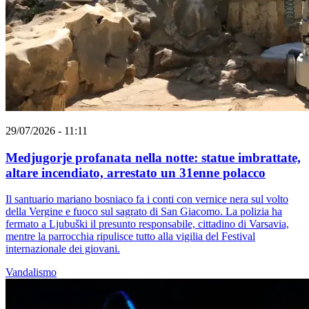
29/07/2026 - 11:11
Medjugorje profanata nella notte: statue imbrattate,
altare incendiato, arrestato un 31enne polacco
Il santuario mariano bosniaco fa i conti con vernice nera sul volto
della Vergine e fuoco sul sagrato di San Giacomo. La polizia ha
fermato a Ljubuški il presunto responsabile, cittadino di Varsavia,
mentre la parrocchia ripulisce tutto alla vigilia del Festival
internazionale dei giovani.
Vandalismo