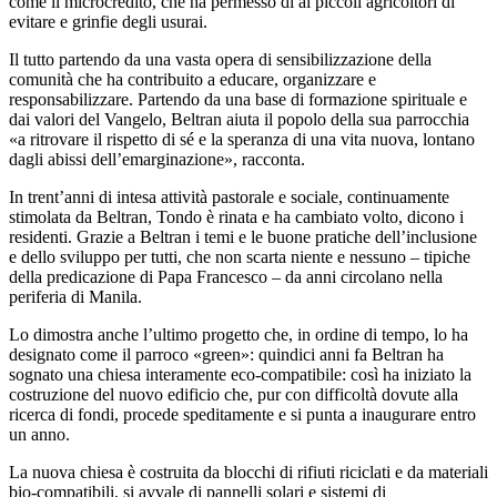
come il microcredito, che ha permesso di ai piccoli agricoltori di
evitare e grinfie degli usurai.
Il tutto partendo da una vasta opera di sensibilizzazione della
comunità che ha contribuito a educare, organizzare e
responsabilizzare. Partendo da una base di formazione spirituale e
dai valori del Vangelo, Beltran aiuta il popolo della sua parrocchia
«a ritrovare il rispetto di sé e la speranza di una vita nuova, lontano
dagli abissi dell’emarginazione», racconta.
In trent’anni di intesa attività pastorale e sociale, continuamente
stimolata da Beltran, Tondo è rinata e ha cambiato volto, dicono i
residenti. Grazie a Beltran i temi e le buone pratiche dell’inclusione
e dello sviluppo per tutti, che non scarta niente e nessuno – tipiche
della predicazione di Papa Francesco – da anni circolano nella
periferia di Manila.
Lo dimostra anche l’ultimo progetto che, in ordine di tempo, lo ha
designato come il parroco «green»: quindici anni fa Beltran ha
sognato una chiesa interamente eco-compatibile: così ha iniziato la
costruzione del nuovo edificio che, pur con difficoltà dovute alla
ricerca di fondi, procede speditamente e si punta a inaugurare entro
un anno.
La nuova chiesa è costruita da blocchi di rifiuti riciclati e da materiali
bio-compatibili, si avvale di pannelli solari e sistemi di