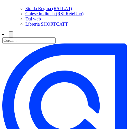
Strada Regina (RSI LA1)
Chiese in diretta (RSI ReteUno)
Dal web
Libreria SHORTCATT