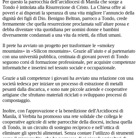
Per questo la parrocchia dell’arcidiocesi di Manila che sorge a
Tondo è intitolata alla Risurrezione di Cristo. La Chiesa offre ai
poveri e ai disperati la speranza di una vita migliore l’annuncio della
dignità dei figli di Dio. Benigno Beltran, parroco a Tondo, crede
fermamente che quella resurrezione proclamata sull’altare possa e
debba diventare vita quotidiana per uomini donne e bambini
diversamente condannati a una vita da reietti, da rifiuti umani.
Il prete ha avviato un progetto per trasformare le «smokey
mountains» in «Silicon mountains». Grazie all’aiuto e al partenariato
con una università pubblica, centinaia di giovani poveri di Tondo
seguono corsi di formazione professionale, per acquisire competenze
informatiche e inserirsi nel tessuto sociale e occupazionale.
Grazie a tali competenze i giovani ha avviato una relazione con una
società tedesca per iniziare un processo di estrazione di metalli
pesanti dalla discarica, e sono nate piccole aziende e cooperative
artigiane che sfruttano materiali riciclati o sviluppano processi di
compostaggio.
Inoltre, con l'approvazione e la benedizione dell'Arcidiocesi di
Manila, il Verbita ha promosso una rete solidale che collega le
cooperative agricole di sette parrocchie della diocesi, inclusa quella
di Tondo, in un circuito di sostegno reciproco e nell’ottica di
eliminare gli sprechi alimentari. Senza contare l’utilizzo di strumenti