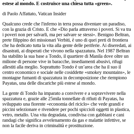
estese al mondo. E costruisce una chiesa tutta «green».
di Paolo Affattato, Vatican Insider
Qualcuno crede che l'inferno in terra possa diventare un paradiso,
con la grazia di Cristo. E che «Dio parla attraverso i poveri. Si va tra
i poveri non per salvarli, ma per salvare se stessi». Benigno Beltran,
prete filippino dei missionari Verbiti, è uno di quei preti di frontiera
che ha dedicato tutta la vita alla gente delle periferie. Ai diseredati, ai
disastrati, ai disperati che vivono nella spazzatura. Nel 1987 Beltran
ha stabilito la sua base a Tondo, il quartiere di Manila dove oltre un
milione di persone vive in baracche, insediamenti abusivi, rifugi
allestiti alla meglio. Soprattutto Tondo è un’area che ha il suo il
centro economico e sociale nelle cosiddette «smokey mountains», le
montagne fumanti di spazzatura in decomposizione che riempiono
Payatas, una delle discariche più estese al mondo.
La gente di Tondo ha imparato a convivere e a sopravvivere nella
spazzatura e, grazie alle 25mila tonnellate di rifiuti di Payatas, ha
sviluppato una fiorente «economia del riciclo» che vede grandi e
piccini selezionare e rivendere per pochi spiccioli oggetti in plastica,
vetro, metallo. Una vita degradata, condivisa con gabbiani e cani
randagi che significa avvelenamento da gas e malattie infettive, se
non la facile deriva in criminalità e prostituzione.