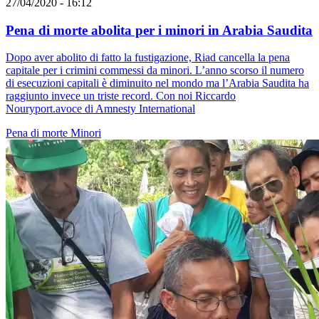
27/04/2020 - 16:12
Pena di morte abolita per i minori in Arabia Saudita
Dopo aver abolito di fatto la fustigazione, Riad cancella la pena
capitale per i crimini commessi da minori. L’anno scorso il numero
di esecuzioni capitali è diminuito nel mondo ma l’Arabia Saudita ha
raggiunto invece un triste record. Con noi Riccardo
Nouryport.avoce di Amnesty International
Pena di morte
Minori