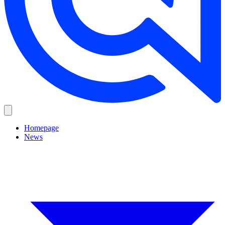
Homepage
News