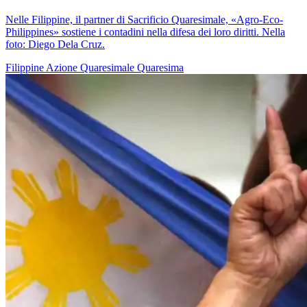
Nelle Filippine, il partner di Sacrificio Quaresimale, «Agro-Eco-
Philippines» sostiene i contadini nella difesa dei loro diritti. Nella
foto: Diego Dela Cruz.
Filippine
Azione Quaresimale
Quaresima