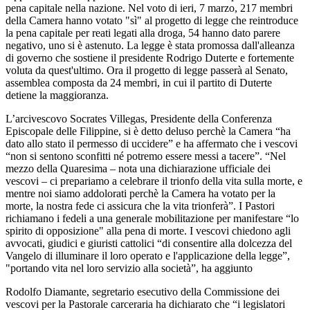
pena capitale nella nazione. Nel voto di ieri, 7 marzo, 217 membri
della Camera hanno votato "sì" al progetto di legge che reintroduce
la pena capitale per reati legati alla droga, 54 hanno dato parere
negativo, uno si è astenuto. La legge è stata promossa dall'alleanza
di governo che sostiene il presidente Rodrigo Duterte e fortemente
voluta da quest'ultimo. Ora il progetto di legge passerà al Senato,
assemblea composta da 24 membri, in cui il partito di Duterte
detiene la maggioranza.
L’arcivescovo Socrates Villegas, Presidente della Conferenza
Episcopale delle Filippine, si è detto deluso perchè la Camera “ha
dato allo stato il permesso di uccidere” e ha affermato che i vescovi
“non si sentono sconfitti né potremo essere messi a tacere”. “Nel
mezzo della Quaresima – nota una dichiarazione ufficiale dei
vescovi – ci prepariamo a celebrare il trionfo della vita sulla morte, e
mentre noi siamo addolorati perchè la Camera ha votato per la
morte, la nostra fede ci assicura che la vita trionferà”. I Pastori
richiamano i fedeli a una generale mobilitazione per manifestare “lo
spirito di opposizione" alla pena di morte. I vescovi chiedono agli
avvocati, giudici e giuristi cattolici “di consentire alla dolcezza del
Vangelo di illuminare il loro operato e l'applicazione della legge”,
"portando vita nel loro servizio alla società”, ha aggiunto
Rodolfo Diamante, segretario esecutivo della Commissione dei
vescovi per la Pastorale carceraria ha dichiarato che “i legislatori