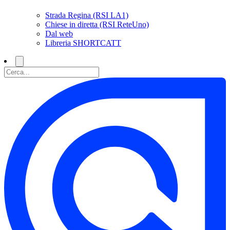
Strada Regina (RSI LA1)
Chiese in diretta (RSI ReteUno)
Dal web
Libreria SHORTCATT