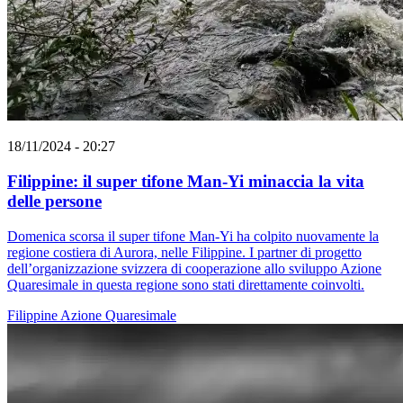
18/11/2024 - 20:27
Filippine: il super tifone Man-Yi minaccia la vita
delle persone
Domenica scorsa il super tifone Man-Yi ha colpito nuovamente la
regione costiera di Aurora, nelle Filippine. I partner di progetto
dell’organizzazione svizzera di cooperazione allo sviluppo Azione
Quaresimale in questa regione sono stati direttamente coinvolti.
Filippine
Azione Quaresimale