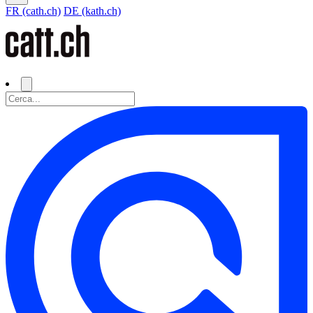
FR (cath.ch)
DE (kath.ch)