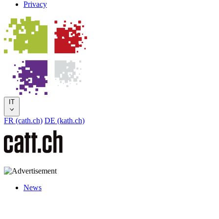
Privacy
IT
FR (cath.ch)
DE (kath.ch)
News