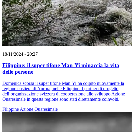
18/11/2024 - 20:27
Filippine: il super tifone Man-Yi minaccia la vita
delle persone
Domenica scorsa il super tifone Man-Yi ha colpito nuovamente la
regione costiera di Aurora, nelle Filippine. I partner di progetto
dell’organizzazione svizzera di cooperazione allo sviluppo Azione
Quaresimale in questa regione sono stati direttamente coinvolti.
Filippine
Azione Quaresimale