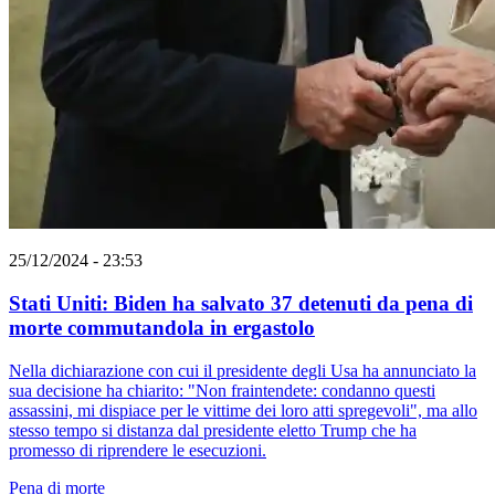
25/12/2024 - 23:53
Stati Uniti: Biden ha salvato 37 detenuti da pena di
morte commutandola in ergastolo
Nella dichiarazione con cui il presidente degli Usa ha annunciato la
sua decisione ha chiarito: "Non fraintendete: condanno questi
assassini, mi dispiace per le vittime dei loro atti spregevoli", ma allo
stesso tempo si distanza dal presidente eletto Trump che ha
promesso di riprendere le esecuzioni.
Pena di morte