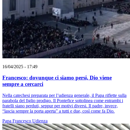
16/04/2025 - 17:49
Francesco: dovunque ci siamo persi, Dio viene
sempre a cercarci
Nella catechesi preparata per l’udienza generale, il Papa riflette sulla
parabola del figlio prodigo. Il Pontefice sottolinea come entrambi i
fratelli siano perduti, seppur per motivi diversi. Il padre, invece,
“lascia sempre la porta aperta” a tutti e due, così come fa Dio.
Papa Francesco
Udienza