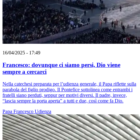
16/04/2025 - 17:49
Francesco: dovunque ci siamo persi, Dio viene
sempre a cercarci
Nella catechesi preparata per l’udienza generale, il Papa riflette sulla
parabola del figlio prodigo. Il Pontefice sottolinea come entrambi i
fratelli siano perduti, seppur per motivi diversi. Il padre, invece,
“lascia sempre la porta aperta” a tutti e due, così come fa Dio.
Papa Francesco
Udienza