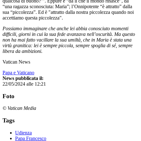
qualcosa di buono?’”. Eppure è “da lì che il mondo rinasce”, da
“una ragazza sconosciuta: Maria”; l’Onnipotente “è attratto” dalla
sua “piccolezza”. Ed è "attratto dalla nostra piccolezza quando noi
accettiamo questa piccolezza".
Possiamo immaginare che anche lei abbia conosciuto momenti
difficili, giorni in cui la sua fede avanzava nell’oscurità. Ma questo
non ha mai fatto vacillare la sua umiltà, che in Maria è stata una
virtù granitica: lei è sempre piccola, sempre spoglia di sé, sempre
libera da ambizioni.
Vatican News
Papa e Vaticano
News pubblicata il:
22/05/2024 alle 12:21
Foto
© Vatican Media
Tags
Udienza
Papa Francesco