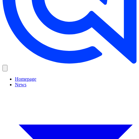
Homepage
News