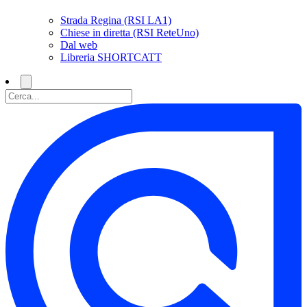
Strada Regina (RSI LA1)
Chiese in diretta (RSI ReteUno)
Dal web
Libreria SHORTCATT