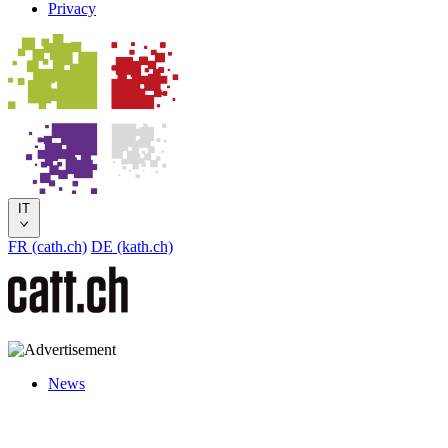
Privacy
IT
FR (cath.ch)
DE (kath.ch)
News