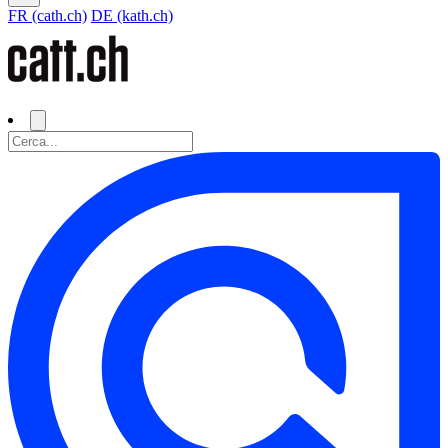
FR (cath.ch)
DE (kath.ch)