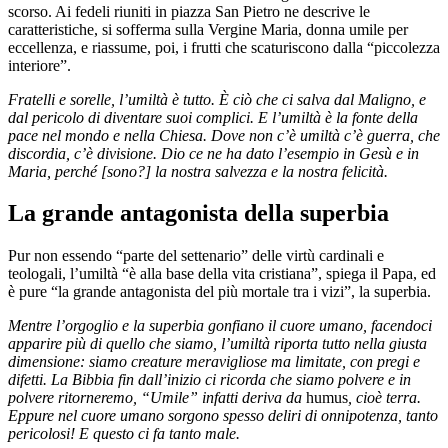
scorso. Ai fedeli riuniti in piazza San Pietro ne descrive le
caratteristiche, si sofferma sulla Vergine Maria, donna umile per
eccellenza, e riassume, poi, i frutti che scaturiscono dalla “piccolezza
interiore”.
Fratelli e sorelle, l’umiltà è tutto. È ciò che ci salva dal Maligno, e
dal pericolo di diventare suoi complici. E l’umiltà è la fonte della
pace nel mondo e nella Chiesa. Dove non c’è umiltà c’è guerra, che
discordia, c’è divisione. Dio ce ne ha dato l’esempio in Gesù e in
Maria, perché [sono?] la nostra salvezza e la nostra felicità.
La grande antagonista della superbia
Pur non essendo “parte del settenario” delle virtù cardinali e
teologali, l’umiltà “è alla base della vita cristiana”, spiega il Papa, ed
è pure “la grande antagonista del più mortale tra i vizi”, la superbia.
Mentre l’orgoglio e la superbia gonfiano il cuore umano, facendoci
apparire più di quello che siamo, l’umiltà riporta tutto nella giusta
dimensione: siamo creature meravigliose ma limitate, con pregi e
difetti. La Bibbia fin dall’inizio ci ricorda che siamo polvere e in
polvere ritorneremo, “Umile” infatti deriva da
humus
, cioè terra.
Eppure nel cuore umano sorgono spesso deliri di onnipotenza, tanto
pericolosi! E questo ci fa tanto male.