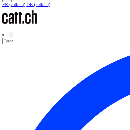
FR (cath.ch)
DE (kath.ch)