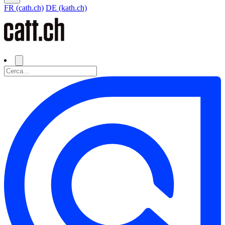
FR (cath.ch)
DE (kath.ch)