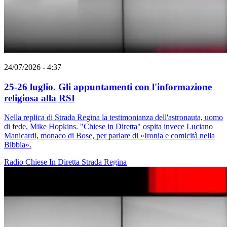
24/07/2026 - 4:37
25-26 luglio. Gli appuntamenti con l'informazione
religiosa alla RSI
Nella replica di Strada Regina la testimonianza dell'astronauta, uomo
di fede, Mike Hopkins. "Chiese in Diretta" ospita invece Luciano
Manicardi, monaco di Bose, per parlare di «Ironia e comicità nella
Bibbia».
Radio
Chiese In Diretta
Strada Regina