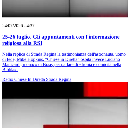
24/07/2026 - 4:37
25-26 luglio. Gli appuntamenti con l'informazione
religiosa alla RSI
Nella replica di Strada Regina la testimonianza dell'astronauta, uomo
di fede, Mike Hopkins. "Chiese in Diretta" ospita invece Luciano
Manicardi, monaco di Bose, per parlare di «Ironia e comicità nella
Bibbia».
Radio
Chiese In Diretta
Strada Regina