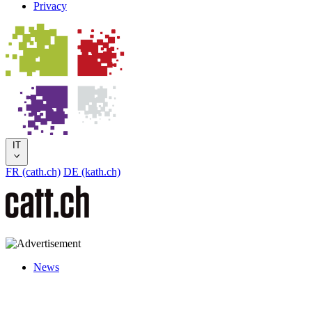
Privacy
IT
FR (cath.ch)
DE (kath.ch)
News