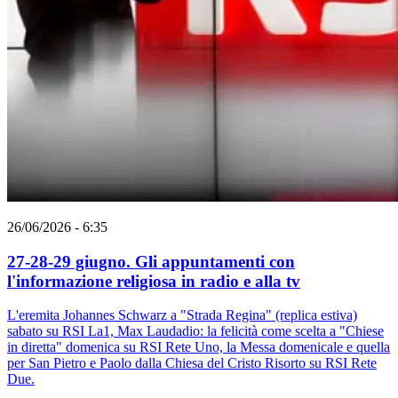
26/06/2026 - 6:35
27-28-29 giugno. Gli appuntamenti con
l'informazione religiosa in radio e alla tv
L'eremita Johannes Schwarz a "Strada Regina" (replica estiva)
sabato su RSI La1, Max Laudadio: la felicità come scelta a "Chiese
in diretta" domenica su RSI Rete Uno, la Messa domenicale e quella
per San Pietro e Paolo dalla Chiesa del Cristo Risorto su RSI Rete
Due.