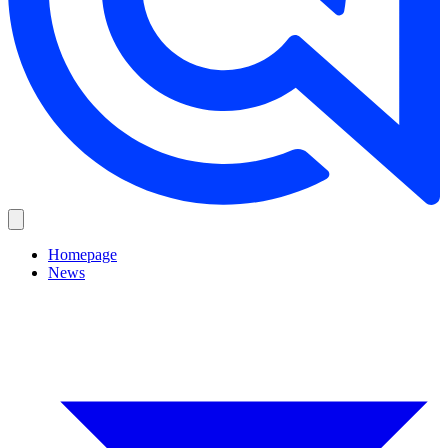
Homepage
News