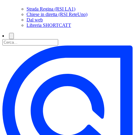
Strada Regina (RSI LA1)
Chiese in diretta (RSI ReteUno)
Dal web
Libreria SHORTCATT