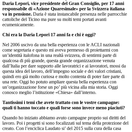
Daria Lepori, vice presidente del Gran Consiglio, per 17 anni
responsabile di «Azione Quaresimale» per la Svizzera italiana
va in pensione.
Daria è stata instancabile presenza nelle parrocchie
cattoliche del Ticino ma pure su molti temi portati avanti
ecumenicamente.
Chi era la Daria Lepori 17 anni fa e chi è oggi?
Nel 2006 uscivo da una bella esperienza con le ACLI nazionali
come segretaria e questo mi aveva permesso di proiettarmi con
un’identità italofona in una realtà svizzera, di sentirmi parte di
qualcosa di più grande, questa grande organizzazione venuta
dall’Italia per dare supporto alle lavoratrici e ai lavoratori, mossi da
questa idea del lavoro, dell’impegno sociale e dei valori cristiani,
quindi ero già molto curiosa e molto contenta di poter fare parte di
una rete. Oggi ho potuto ampliare questa bella esperienza con
un’organizzazione forse un po’ più vicina alla mia storia. Oggi
conosco meglio l’istituzione «Chiesa» dall’interno.
Tantissimi i temi che avete trattato con le vostre campagne:
quali ti hanno toccato e quali forse sono invece meno piaciuti?
Quando ho iniziato abbiamo avuto campagne proprio sui diritti del
lavoro. Poi i progetti si sono focalizzati sul tema della protezione del
creato. Con l’enciclica Laudato si’ del 2015 sulla cura della casa