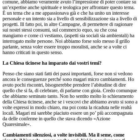
comune, abbiamo veramente avuto l’impressione di poter contare su
un’expertise anche spirituale e teologica per affrontare questo tema.
È un tema che a me appassionava già e che ha unito un interesse
personale e un intento sia a livello di sensibilizzazione sia a livello di
progetti. Ill fatto poi, in altre Campagne, di permettere di ragionare
sui nostri stessi consumi, sul commercio equo, su che cosa
mangiamo e come ci vestiamo, (aspetti sia sociali sia ambientali) ha
interrogato molte persone. Noi abbiamo forse solo messo il grillo
parlante, senza voler essere troppo moralisti, anche se a volte ci
hanno criticati in questo senso.
La Chiesa ticinese ha imparato dai vostri temi?
Penso che siano stati fatti dei passi importanti, forse non si vedono
ancora le conseguenze perché sono magari micro cambiamenti. Ho
avuto pochi riscontri, bisognerebbe prendere l’abitudine di dire
quello che si fa, di celebrare, di parlarne con gioia. Credo comunque
che abbiamo seminato tanto. Non ho sentito molto lo schieramento
della Chiesa ticinese, anche se i vescovi che abbiamo avuto si sono a
volte espressi in modo chiaro, ma poi conta la ricaduta nelle realtà
locali. Magari mi sarebbe piaciuto essere un po’ più accompagnata
da delle conferme in quello che stava dicendo «Azione
Quaresimale».
Cambiamenti silenziosi, a volte invisibili. Ma il seme, come