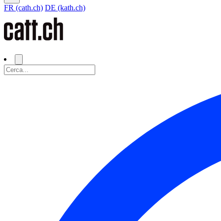
FR (cath.ch)
DE (kath.ch)