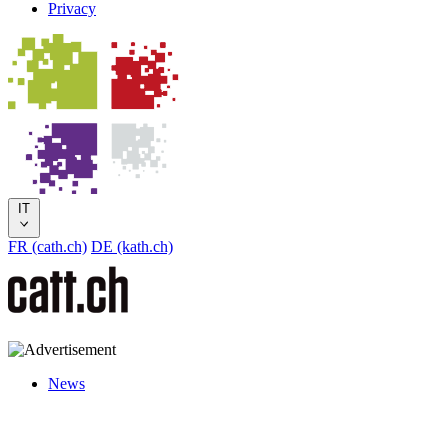
Privacy
IT
FR (cath.ch)
DE (kath.ch)
News