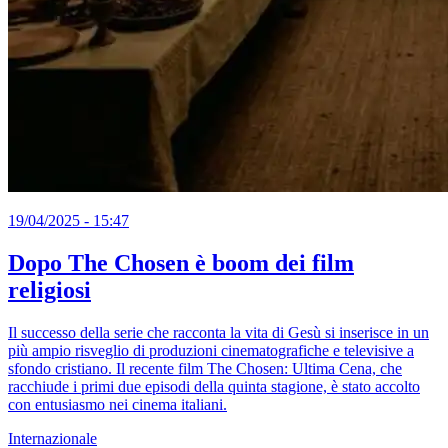
19/04/2025 - 15:47
Dopo The Chosen è boom dei film
religiosi
Il successo della serie che racconta la vita di Gesù si inserisce in un
più ampio risveglio di produzioni cinematografiche e televisive a
sfondo cristiano. Il recente film The Chosen: Ultima Cena, che
racchiude i primi due episodi della quinta stagione, è stato accolto
con entusiasmo nei cinema italiani.
Internazionale