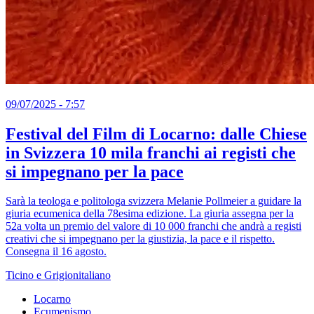
09/07/2025 - 7:57
Festival del Film di Locarno: dalle Chiese
in Svizzera 10 mila franchi ai registi che
si impegnano per la pace
Sarà la teologa e politologa svizzera Melanie Pollmeier a guidare la
giuria ecumenica della 78esima edizione. La giuria assegna per la
52a volta un premio del valore di 10 000 franchi che andrà a registi
creativi che si impegnano per la giustizia, la pace e il rispetto.
Consegna il 16 agosto.
Ticino e Grigionitaliano
Locarno
Ecumenismo