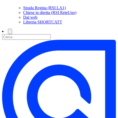
Strada Regina (RSI LA1)
Chiese in diretta (RSI ReteUno)
Dal web
Libreria SHORTCATT