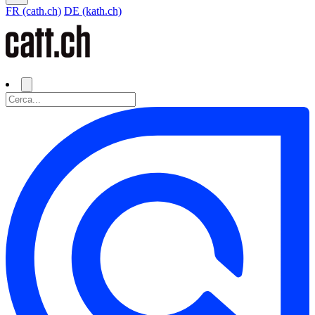
FR (cath.ch)
DE (kath.ch)