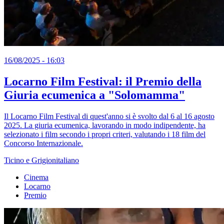
16/08/2025 - 16:03
Locarno Film Festival: il Premio della
Giuria ecumenica a "Solomamma"
Il Locarno Film Festival di quest'anno si è svolto dal 6 al 16 agosto
2025. La giuria ecumenica, lavorando in modo indipendente, ha
selezionato i film secondo i propri criteri, valutando i 18 film del
Concorso Internazionale.
Ticino e Grigionitaliano
Cinema
Locarno
Premio