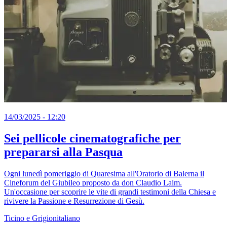
14/03/2025 - 12:20
Sei pellicole cinematografiche per
prepararsi alla Pasqua
Ogni lunedì pomeriggio di Quaresima all'Oratorio di Balerna il
Cineforum del Giubileo proposto da don Claudio Laim.
Un'occasione per scoprire le vite di grandi testimoni della Chiesa e
rivivere la Passione e Resurrezione di Gesù.
Ticino e Grigionitaliano