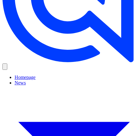
Homepage
News