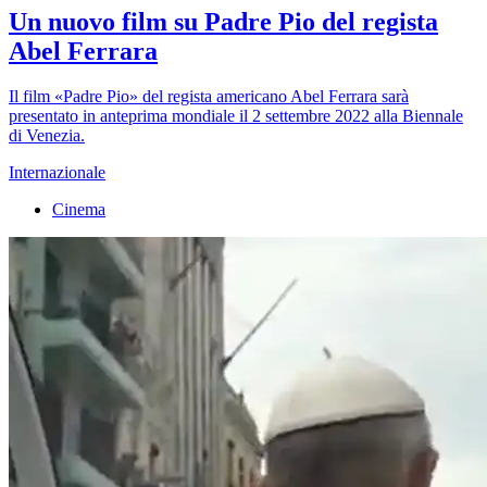
Un nuovo film su Padre Pio del regista
Abel Ferrara
Il film «Padre Pio» del regista americano Abel Ferrara sarà
presentato in anteprima mondiale il 2 settembre 2022 alla Biennale
di Venezia.
Internazionale
Cinema