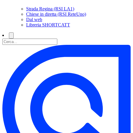
Strada Regina (RSI LA1)
Chiese in diretta (RSI ReteUno)
Dal web
Libreria SHORTCATT