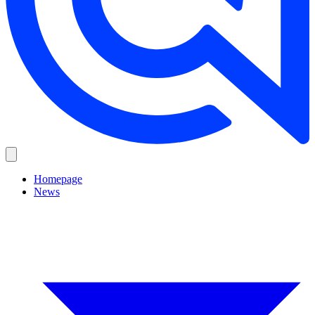
Homepage
News