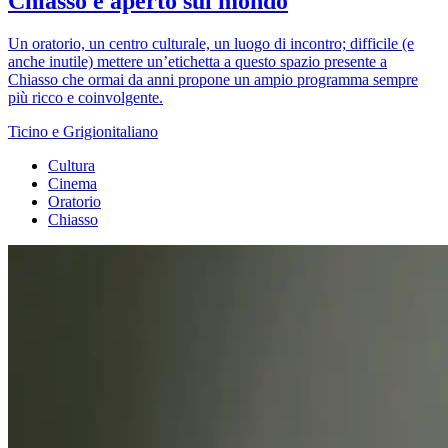
Chiasso è aperto sul mondo
Un oratorio, un centro culturale, un luogo di incontro; difficile (e
anche inutile) mettere un’etichetta a questo spazio presente a
Chiasso che ormai da anni propone un ampio programma sempre
più ricco e coinvolgente.
Ticino e Grigionitaliano
Cultura
Cinema
Oratorio
Chiasso