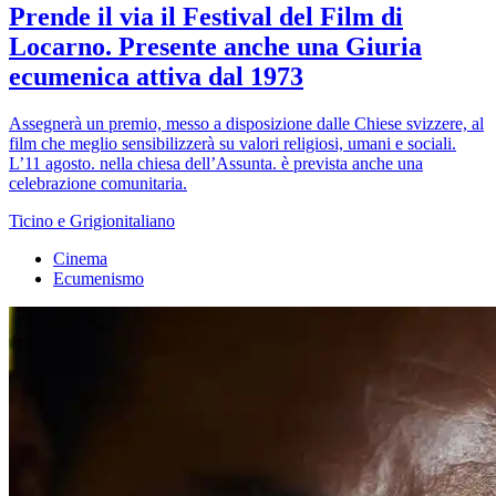
Prende il via il Festival del Film di
Locarno. Presente anche una Giuria
ecumenica attiva dal 1973
Assegnerà un premio, messo a disposizione dalle Chiese svizzere, al
film che meglio sensibilizzerà su valori religiosi, umani e sociali.
L’11 agosto. nella chiesa dell’Assunta. è prevista anche una
celebrazione comunitaria.
Ticino e Grigionitaliano
Cinema
Ecumenismo