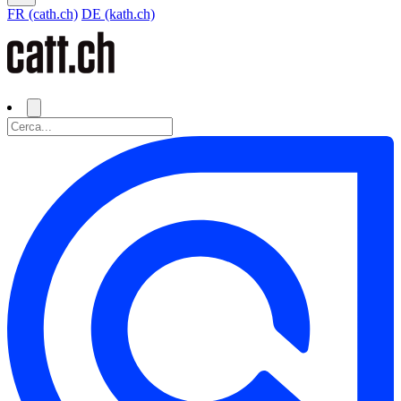
FR (cath.ch)
DE (kath.ch)