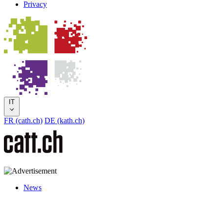
Privacy
IT
FR (cath.ch)
DE (kath.ch)
News