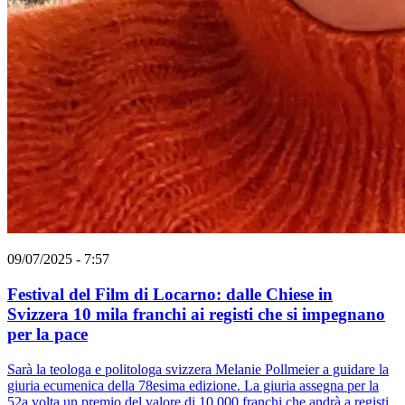
09/07/2025 - 7:57
Festival del Film di Locarno: dalle Chiese in
Svizzera 10 mila franchi ai registi che si impegnano
per la pace
Sarà la teologa e politologa svizzera Melanie Pollmeier a guidare la
giuria ecumenica della 78esima edizione. La giuria assegna per la
52a volta un premio del valore di 10 000 franchi che andrà a registi