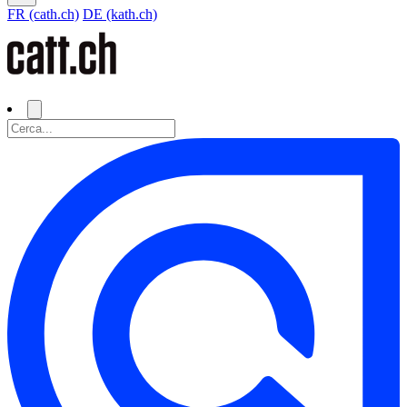
FR (cath.ch)
DE (kath.ch)