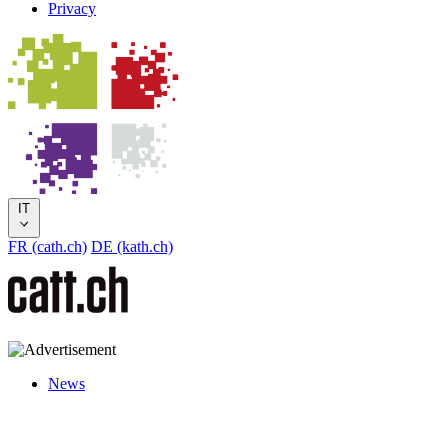
Privacy
IT
FR (cath.ch)
DE (kath.ch)
News