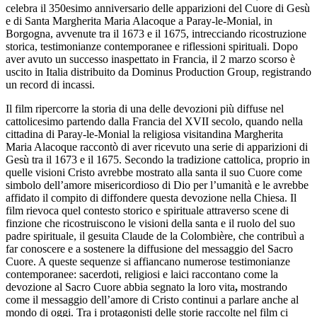
celebra il 350esimo anniversario delle apparizioni del Cuore di Gesù
e di Santa Margherita Maria Alacoque a Paray-le-Monial, in
Borgogna, avvenute tra il 1673 e il 1675, intrecciando ricostruzione
storica, testimonianze contemporanee e riflessioni spirituali. Dopo
aver avuto un successo inaspettato in Francia, il 2 marzo scorso è
uscito in Italia distribuito da Dominus Production Group, registrando
un record di incassi.
Il film ripercorre la storia di una delle devozioni più diffuse nel
cattolicesimo partendo dalla Francia del XVII secolo, quando nella
cittadina di Paray-le-Monial la religiosa visitandina
Margherita
Maria Alacoque raccontò di aver ricevuto una serie di apparizioni di
Gesù tra il 1673 e il 1675. Secondo la tradizione cattolica, proprio in
quelle visioni Cristo avrebbe mostrato alla santa il suo Cuore come
simbolo dell’amore misericordioso di Dio per l’umanità e le avrebbe
affidato il compito di diffondere questa devozione nella Chiesa. Il
film rievoca quel contesto storico e spirituale attraverso scene di
finzione che ricostruiscono le visioni della santa e il ruolo del suo
padre spirituale, il gesuita Claude de la Colombière, che contribuì a
far conoscere e a sostenere la diffusione del messaggio del Sacro
Cuore. A queste sequenze si affiancano numerose testimonianze
contemporanee: sacerdoti, religiosi e laici raccontano come la
devozione al Sacro Cuore abbia segnato la loro vita
,
mostrando
come il messaggio dell’amore di Cristo continui a parlare anche al
mondo di oggi. Tra i protagonisti delle storie raccolte nel film ci