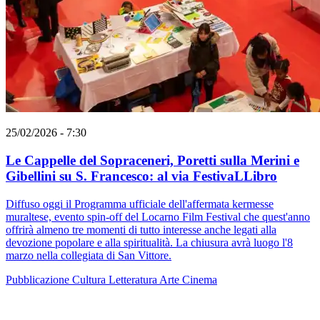
25/02/2026 - 7:30
Le Cappelle del Sopraceneri, Poretti sulla Merini e
Gibellini su S. Francesco: al via FestivaLLibro
Diffuso oggi il Programma ufficiale dell'affermata kermesse
muraltese, evento spin-off del Locarno Film Festival che quest'anno
offrirà almeno tre momenti di tutto interesse anche legati alla
devozione popolare e alla spiritualità. La chiusura avrà luogo l'8
marzo nella collegiata di San Vittore.
Pubblicazione
Cultura
Letteratura
Arte
Cinema