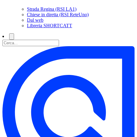
Strada Regina (RSI LA1)
Chiese in diretta (RSI ReteUno)
Dal web
Libreria SHORTCATT