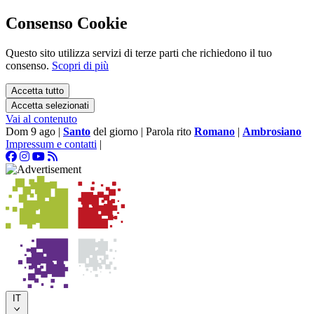
Consenso Cookie
Questo sito utilizza servizi di terze parti che richiedono il tuo
consenso.
Scopri di più
Accetta tutto
Accetta selezionati
Vai al contenuto
Dom 9 ago
|
Santo
del giorno
|
Parola rito
Romano
|
Ambrosiano
Impressum e contatti
|
IT