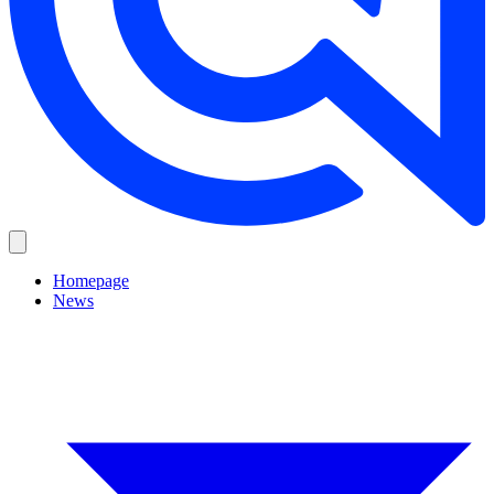
Homepage
News