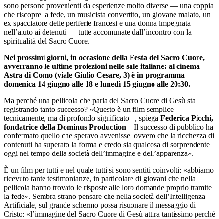
sono persone provenienti da esperienze molto diverse — una coppia
che riscopre la fede, un musicista convertito, un giovane malato, un
ex spacciatore delle periferie francesi e una donna impegnata
nell’aiuto ai detenuti — tutte accomunate dall’incontro con la
spiritualità del Sacro Cuore.
Nei prossimi giorni, in occasione della Festa del Sacro Cuore,
avverranno le ultime proiezioni nelle sale italiane: al cinema
Astra di Como (viale Giulio Cesare, 3) è in programma
domenica 14 giugno alle 18 e lunedì 15 giugno alle 20:30.
Ma perché una pellicola che parla del Sacro Cuore di Gesù sta
registrando tanto successo? «Questo è un film semplice
tecnicamente, ma di profondo significato –, spiega
Federica Picchi,
fondatrice della Dominus Production
– Il successo di pubblico ha
confermato quello che speravo avvenisse, ovvero che la ricchezza di
contenuti ha superato la forma e credo sia qualcosa di sorprendente
oggi nel tempo della società dell’immagine e dell’apparenza».
È un film per tutti e nel quale tutti si sono sentiti coinvolti: «abbiamo
ricevuto tante testimonianze, in particolare di giovani che nella
pellicola hanno trovato le risposte alle loro domande proprio tramite
la fede». Sembra strano pensare che nella società dell’Intelligenza
Artificiale, sul grande schermo possa risuonare il messaggio di
Cristo: «l’immagine del Sacro Cuore di Gesù attira tantissimo perché