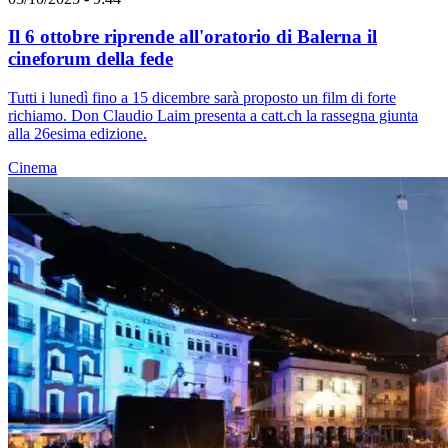
Il 6 ottobre riprende all'oratorio di Balerna il
cineforum della fede
Tutti i lunedì fino a 15 dicembre sarà proposto un film di forte
richiamo. Don Claudio Laim presenta a catt.ch la rassegna giunta
alla 26esima edizione.
Cinema