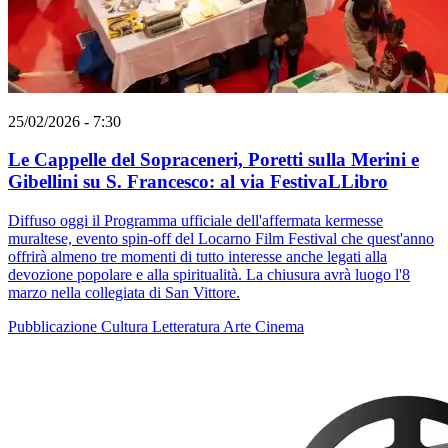
25/02/2026 - 7:30
Le Cappelle del Sopraceneri, Poretti sulla Merini e
Gibellini su S. Francesco: al via FestivaLLibro
Diffuso oggi il Programma ufficiale dell'affermata kermesse
muraltese, evento spin-off del Locarno Film Festival che quest'anno
offrirà almeno tre momenti di tutto interesse anche legati alla
devozione popolare e alla spiritualità. La chiusura avrà luogo l'8
marzo nella collegiata di San Vittore.
Pubblicazione
Cultura
Letteratura
Arte
Cinema