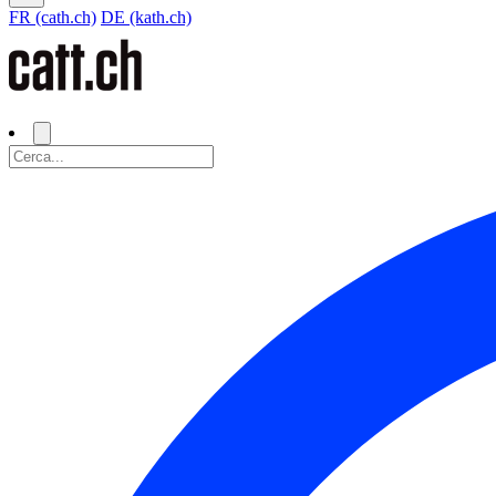
FR (cath.ch)
DE (kath.ch)