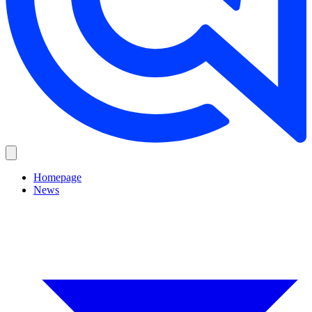
Homepage
News