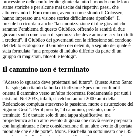
processione delle confraternite giunte da tutto il mondo con le loro
statue storiche e per alcune mai uscite dai rispettivi paesi, che
attraversando il Foro romano, avendo come sfondo il Colosseo,
hanno impresso una visione storica difficilmente ripetibile”. Il
presule ha ricordato anche “la canonizzazione di due giovani che
saranno l’emblema di questo Giubileo, offrendo la santità di due
giovani santi come icona di speranza che deve animare la vita di tutti
i credenti”, il Giubileo dei governanti con la riflessione sul condono
del debito ecologico e il Giubileo dei detenuti, a seguito del quale è
stata formulata “una proposta di indulto differito da parte di un
gruppo di magistrati, filosofi e teologi”.
Il cammino non è terminato
“Adesso lo sguardo deve proiettarsi nel futuro”. Questo Anno Santo
– ha spiegato citando la bolla di indizione Spes non confundit –
orienta il cammino verso un’altra ricorrenza fondamentale per tutti i
cristiani. Nel 2033, infatti, si celebreranno i 2000 anni della
Redenzione compiuta attraverso la passione, morte e risurrezione del
Signore Gesù”. Per il presule, “il cammino, pertanto, non è
terminato. Si è trattato solo di una tappa significativa, ma
propedeutica ad un altro evento di grazia che dovrà essere preparato
con lungimiranza e forte considerazione di un altro evento di portata
mondiale che è alle porte”. Mons. Fisichella ha sottolineato che i 35