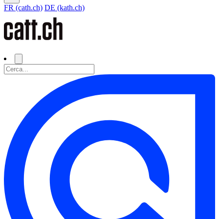
FR (cath.ch)
DE (kath.ch)