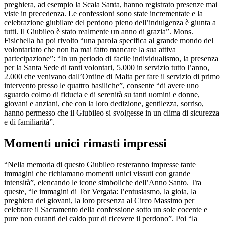
preghiera, ad esempio la Scala Santa, hanno registrato presenze mai
viste in precedenza. Le confessioni sono state incrementate e la
celebrazione giubilare del perdono pieno dell’indulgenza è giunta a
tutti. Il Giubileo è stato realmente un anno di grazia”. Mons.
Fisichella ha poi rivolto “una parola specifica al grande mondo del
volontariato che non ha mai fatto mancare la sua attiva
partecipazione”: “In un periodo di facile individualismo, la presenza
per la Santa Sede di tanti volontari, 5.000 in servizio tutto l’anno,
2.000 che venivano dall’Ordine di Malta per fare il servizio di primo
intervento presso le quattro basiliche”, consente “di avere uno
sguardo colmo di fiducia e di serenità su tanti uomini e donne,
giovani e anziani, che con la loro dedizione, gentilezza, sorriso,
hanno permesso che il Giubileo si svolgesse in un clima di sicurezza
e di familiarità”.
Momenti unici rimasti impressi
“Nella memoria di questo Giubileo resteranno impresse tante
immagini che richiamano momenti unici vissuti con grande
intensità”, elencando le icone simboliche dell’Anno Santo. Tra
queste, “le immagini di Tor Vergata: l’entusiasmo, la gioia, la
preghiera dei giovani, la loro presenza al Circo Massimo per
celebrare il Sacramento della confessione sotto un sole cocente e
pure non curanti del caldo pur di ricevere il perdono”. Poi “la