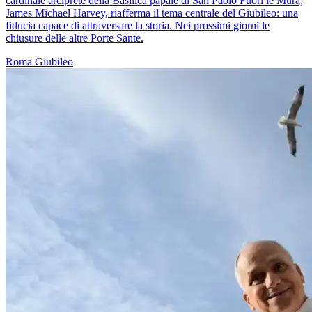
cardinale arciprete della Basilica papale di San Paolo Fuori le Mura,
James Michael Harvey, riafferma il tema centrale del Giubileo: una
fiducia capace di attraversare la storia. Nei prossimi giorni le
chiusure delle altre Porte Sante.
Roma
Giubileo