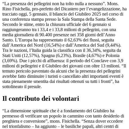
“La presenza dei pellegrini non ha tolto nulla a nessuno”. Mons.
Rino Fisichella, pro-prefetto del Dicastero per l’evangelizzazione, ha
tracciato oggi, 5 gennaio, il bilancio del Giubileo 2025 nel corso di
una conferenza stampa presso la Sala Stampa della Santa Sede.
Secondo le stime, entro la chiusura ufficiale del 6 gennaio si
raggiungeranno tra i 33,4 e i 33,8 milioni di pellegrini, con una
media giornaliera di 90.400 presenze nei 358 giorni dell’Anno
Santo. L’Europa ha rappresentato il 62,63% dei flussi, seguita
dall’America del Nord (16,54%) e dall’America del Sud (9,44%).
Tra le nazioni, l’Italia guida la classifica con il 36,34%, seguita da
Stati Uniti (12,57%), Spagna (6,23%), Brasile (4,67%) e Polonia
(3,69%). Due i picchi di affluenza: il periodo del Conclave con 3,9
milioni di pellegrini e il Giubileo dei giovani con oltre 13 milioni. “Il
temuto pericolo paventato da alcuni che la presenza dei pellegrini
avrebbe fatto diminuire i turisti o cancellato altri importanti eventi è
stata pienamente smentita dai risultati ottenuti su tutti i fronti”, ha
sottolineato il presule.
Il contributo dei volontari
“La dimensione spirituale che è a fondamento del Giubileo ha
permesso di verificare un popolo in cammino con tanto desiderio di
preghiera e conversione”, mons. Fisichella. “Senza dover eccedere
nel trionfalismo – ha aggiunto – le basiliche papali, altri centri di