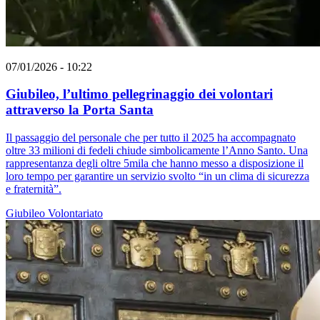
07/01/2026 - 10:22
Giubileo, l’ultimo pellegrinaggio dei volontari
attraverso la Porta Santa
Il passaggio del personale che per tutto il 2025 ha accompagnato
oltre 33 milioni di fedeli chiude simbolicamente l’Anno Santo. Una
rappresentanza degli oltre 5mila che hanno messo a disposizione il
loro tempo per garantire un servizio svolto “in un clima di sicurezza
e fraternità”.
Giubileo
Volontariato