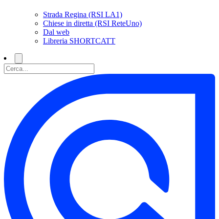
Strada Regina (RSI LA1)
Chiese in diretta (RSI ReteUno)
Dal web
Libreria SHORTCATT