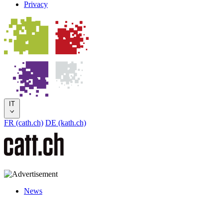
Privacy
IT
FR (cath.ch)
DE (kath.ch)
News