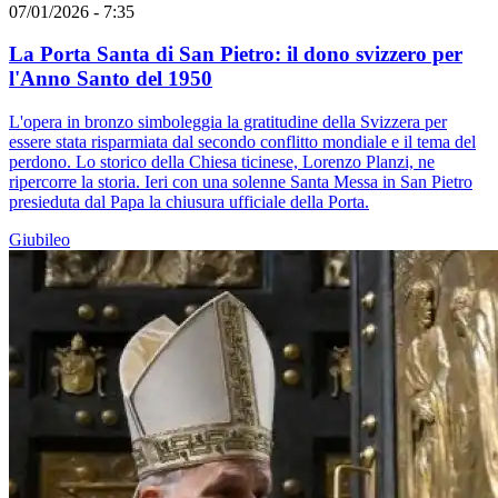
07/01/2026 - 7:35
La Porta Santa di San Pietro: il dono svizzero per
l'Anno Santo del 1950
L'opera in bronzo simboleggia la gratitudine della Svizzera per
essere stata risparmiata dal secondo conflitto mondiale e il tema del
perdono. Lo storico della Chiesa ticinese, Lorenzo Planzi, ne
ripercorre la storia. Ieri con una solenne Santa Messa in San Pietro
presieduta dal Papa la chiusura ufficiale della Porta.
Giubileo