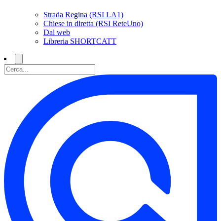
Strada Regina (RSI LA1)
Chiese in diretta (RSI ReteUno)
Dal web
Libreria SHORTCATT