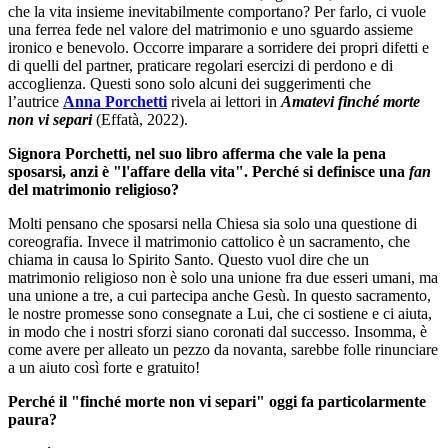
che la vita insieme inevitabilmente comportano? Per farlo, ci vuole
una ferrea fede nel valore del matrimonio e uno sguardo assieme
ironico e benevolo. Occorre imparare a sorridere dei propri difetti e
di quelli del partner, praticare regolari esercizi di perdono e di
accoglienza. Questi sono solo alcuni dei suggerimenti che
l’autrice
Anna Porchetti
rivela ai lettori in
Amatevi finché morte
non vi separi
(Effatà, 2022).
Signora Porchetti, nel suo libro afferma che vale la pena
sposarsi, anzi è "l'affare della vita". Perché si definisce una
fan
del matrimonio religioso?
Molti pensano che sposarsi nella Chiesa sia solo una questione di
coreografia. Invece il matrimonio cattolico è un sacramento, che
chiama in causa lo Spirito Santo. Questo vuol dire che un
matrimonio religioso non è solo una unione fra due esseri umani, ma
una unione a tre, a cui partecipa anche Gesù. In questo sacramento,
le nostre promesse sono consegnate a Lui, che ci sostiene e ci aiuta,
in modo che i nostri sforzi siano coronati dal successo. Insomma, è
come avere per alleato un pezzo da novanta, sarebbe folle rinunciare
a un aiuto così forte e gratuito!
Perché il "finché morte non vi separi" oggi fa particolarmente
paura?