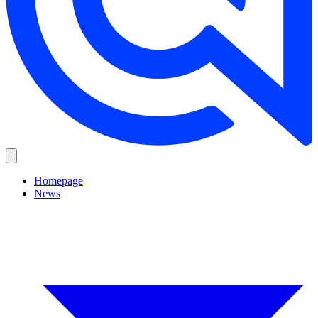
Homepage
News