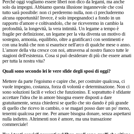
Perché oggi vogliamo essere liberi non dico da legami, ma anche
solo da impegni. Abbiamo questa illusione ingannevole che così
tutto sarà possibile: non ci perderemo nulla, non ci precluderemo
alcuna opportunità! Invece, è solo impegnandoci a fondo in un
rapporto d'amore e coltivandolo, che ne riceveremo in cambio la
profondità, la longevità, la vera intimità. Un legame a tempo è
fragile per definizione, un legame per la vita diventa un motivo di
sostegno, armonia, equilibrio, oltre a gratificarci con sentimenti e
con una lealtà che non si esaurisce nell'arco di qualche mese o anno.
L'amore della vita cresce con noi, attraversa al nostro fianco tutte le
stagioni dell'esistenza. Cosa si può desiderare di più che essere amati
per tutta la nostra vita?
Quali sono secondo lei le vere sfide degli sposi di oggi?
Mettere da parte l'egoismo e capire che, per costruire qualcosa, ci
vuole impegno, costanza, forza di volontà e determinazione. Non ci
sono soluzioni facili e veloci che funzionino. E soprattutto è sfidante
accettare l'idea che in amore bisogna essere disposti a dare
gratuitamente, senza chiedersi se quello che sto dando è più grande
di quello che ricevo in cambio, o se magari posso dare un po' meno,
tenermi qualcosa per me. Per amare bisogna donare, senza aspettarsi
nulla indietro. Altrimenti non è amore, ma una transazione
commerciale!