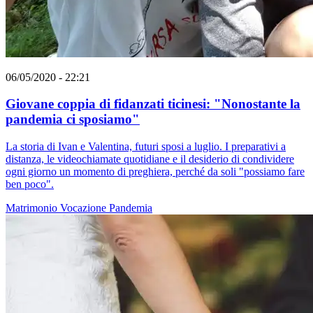
06/05/2020 - 22:21
Giovane coppia di fidanzati ticinesi: "Nonostante la
pandemia ci sposiamo"
La storia di Ivan e Valentina, futuri sposi a luglio. I preparativi a
distanza, le videochiamate quotidiane e il desiderio di condividere
ogni giorno un momento di preghiera, perché da soli "possiamo fare
ben poco".
Matrimonio
Vocazione
Pandemia