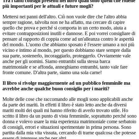
Tra i tanti consigli presenti nel libro quali sono quelli che ritiene
più importanti per le attuali e future mogli?
Mettersi nei panni dell'altro. Ciò non vuole dire che l'altro abbia
sempre ragione, talvolta non ne ha affatto, ma cercare di capire
quello che prova e perché si comporta in un certo modo, aiuta a
evitare contrapposizioni inutili e dannose. E poi vorrei consigliare di
pensare al rapporto di coppia come ad un'alleanza contro le asperità
del mondo. L'uomo che abbiamo sposato è l'essere umano a noi più
vicino e intimo al mondo, per questo dobbiamo stare sempre dalla
sua parte, sostenerlo, incoraggiarlo, proteggerlo. Ovviamente vale
anche per gli uomini. Siamo entrambi sulla stessa barca
matrimoniale e se affonda, anneghiamo entrambi, tanto vale fare
fronte comune. D'altra parte, siamo una sola carne!
Il libro si rivolge maggiormente ad un pubblico femminile ma
avrebbe anche qualche buon consiglio per i mariti?
Molte delle cose che raccomando alle mogli sono applicabili anche
da parte dei mariti. In effetti il libro è stato letto anche da diversi
mariti molti dei quali mi hanno riferito di averlo trovato utile. Ho
scritto il libro da un punto di vista femminile, soprattutto perché sono
donna e volevo usare la mia esperienza matrimoniale come serbatoio
di consigli, errori e situazioni sperimentate in prima persona. Sono
partita dalla mia vita vissuta, cercando di trarne qualcosa che potesse
essere di interesse anche per altri.