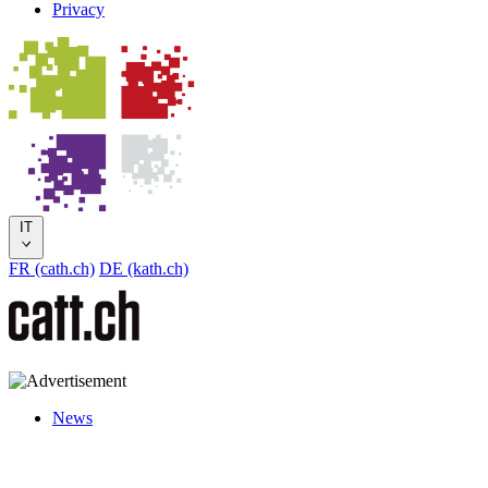
Privacy
IT
FR (cath.ch)
DE (kath.ch)
News