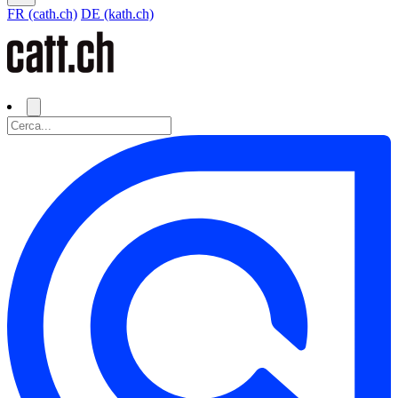
FR (cath.ch)
DE (kath.ch)