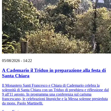
05/08/2026 - 14:22
A Cademario il Triduo in preparazione alla festa di
Santa Chiara
Il Monastero Santi Francesco e Chiara di Cademario celebra la
solennità di Santa Chiara con un Triduo di preghiera e riflessione dal
9 all'11 agosto. In programma una conferenza sul carisma
francescano, le celebrazioni liturgiche e la Messa solenne presieduta
da mons. Paolo Martinelli.