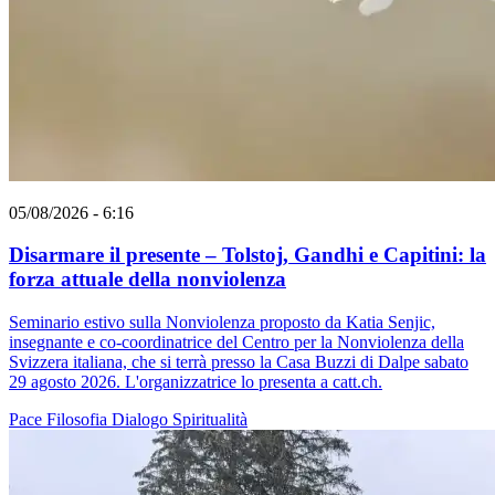
05/08/2026 - 6:16
Disarmare il presente – Tolstoj, Gandhi e Capitini: la
forza attuale della nonviolenza
Seminario estivo sulla Nonviolenza proposto da Katia Senjic,
insegnante e co-coordinatrice del Centro per la Nonviolenza della
Svizzera italiana, che si terrà presso la Casa Buzzi di Dalpe sabato
29 agosto 2026. L'organizzatrice lo presenta a catt.ch.
Pace
Filosofia
Dialogo
Spiritualità