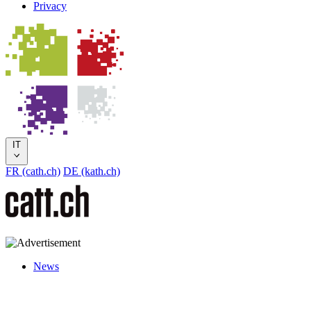
Privacy
IT
FR (cath.ch)
DE (kath.ch)
News