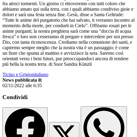
fra atroci tormenti. Un giorno ci ritroveremo con tutti coloro che
abbiamo amato qui sulla terra, con i quali abbiamo condiviso gioie e
dolori e sarà una festa senza fine. Gesù, disse a Santa Geltrude:
“Tutte le anime del purgatorio che hai salvato, ti verranno incontro al
momento della morte, per condurti in Cielo”. Offriamo rosari per le
anime purganti; la nostra preghiera sarà come una “doccia di acqua
fresca” e loro non cesseranno di pregare e intercedere per noi presso
Dio, con tanta riconoscenza. Crediamo nella comunione dei santi, e
capiremo sempre meglio che la nostra vita è un passaggio; è come
un fiore che spunta al mattino e avvizzisce la sera. Saremo così
orientati verso i beni futuri, pur preoccupandoci ancora di rendere
più bella la nostra terra. di Suor Sandra Künzli
Ticino e Grigionitaliano
News pubblicata il:
02/11/2022 alle 6:35
Condividi