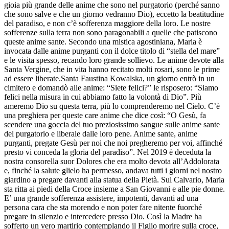
gioia più grande delle anime che sono nel purgatorio (perché sanno
che sono salve e che un giorno vedranno Dio), eccetto la beatitudine
del paradiso, e non c’è sofferenza maggiore della loro. Le nostre
sofferenze sulla terra non sono paragonabili a quelle che patiscono
queste anime sante. Secondo una mistica agostiniana, Maria è
invocata dalle anime purganti con il dolce titolo di “stella del mare”
e le visita spesso, recando loro grande sollievo. Le anime devote alla
Santa Vergine, che in vita hanno recitato molti rosari, sono le prime
ad essere liberate.Santa Faustina Kowalska, un giorno entrò in un
cimitero e domandò alle anime: “Siete felici?” le risposero: “Siamo
felici nella misura in cui abbiamo fatto la volontà di Dio”. Più
ameremo Dio su questa terra, più lo comprenderemo nel Cielo. C’è
una preghiera per queste care anime che dice così: “O Gesù, fa
scendere una goccia del tuo preziosissimo sangue sulle anime sante
del purgatorio e liberale dalle loro pene. Anime sante, anime
purganti, pregate Gesù per noi che noi pregheremo per voi, affinché
presto vi conceda la gloria del paradiso”. Nel 2019 è deceduta la
nostra consorella suor Dolores che era molto devota all’Addolorata
e, finché la salute glielo ha permesso, andava tutti i giorni nel nostro
giardino a pregare davanti alla statua della Pietà. Sul Calvario, Maria
sta ritta ai piedi della Croce insieme a San Giovanni e alle pie donne.
E’ una grande sofferenza assistere, impotenti, davanti ad una
persona cara che sta morendo e non poter fare nitente fuorché
pregare in silenzio e intercedere presso Dio. Così la Madre ha
sofferto un vero martirio contemplando il Figlio morire sulla croce,