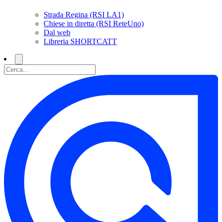
Strada Regina (RSI LA1)
Chiese in diretta (RSI ReteUno)
Dal web
Libreria SHORTCATT