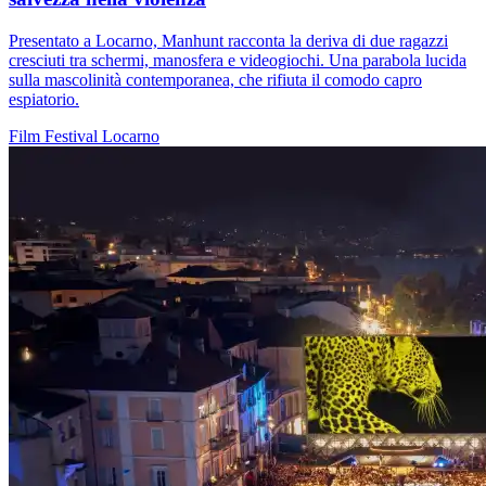
Presentato a Locarno, Manhunt racconta la deriva di due ragazzi
cresciuti tra schermi, manosfera e videogiochi. Una parabola lucida
sulla mascolinità contemporanea, che rifiuta il comodo capro
espiatorio.
Film
Festival
Locarno