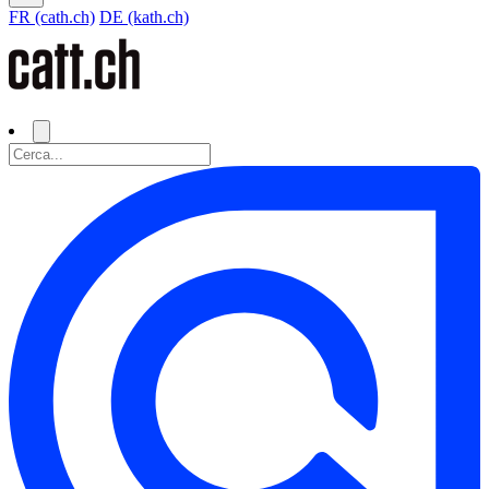
FR (cath.ch)
DE (kath.ch)