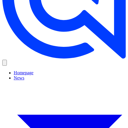
Homepage
News