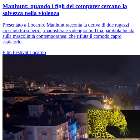
Manhunt: quando i figli del computer cercano la
salvezza nella violenza
Presentato a Locarno, Manhunt racconta la deriva di due ragazzi
cresciuti tra schermi, manosfera e videogiochi. Una parabola lucida
sulla mascolinità contemporanea, che rifiuta il comodo capro
espiatorio.
Film
Festival
Locarno